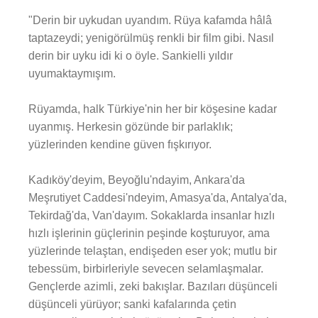
"Derin bir uykudan uyandım. Rüya kafamda hâlâ
taptazeydi; yenigörülmüş renkli bir film gibi. Nasıl
derin bir uyku idi ki o öyle. Sankielli yıldır
uyumaktaymışım.
Rüyamda, halk Türkiye'nin her bir köşesine kadar
uyanmış. Herkesin gözünde bir parlaklık;
yüzlerinden kendine güven fışkırıyor.
Kadıköy'deyim, Beyoğlu'ndayim, Ankara'da
Meşrutiyet Caddesi'ndeyim, Amasya'da, Antalya'da,
Tekirdağ'da, Van'dayım. Sokaklarda insanlar hızlı
hızlı işlerinin güçlerinin peşinde koşturuyor, ama
yüzlerinde telaştan, endişeden eser yok; mutlu bir
tebessüm, birbirleriyle sevecen selamlaşmalar.
Gençlerde azimli, zeki bakışlar. Bazıları düşünceli
düşünceli yürüyor; sanki kafalarında çetin