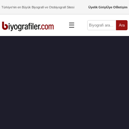
Türkiye’nin en Büyük Biyografi ve Otobiyografi Sitesi
Üyelik Girişi
Üye Ol
İletişim
☰
Ara