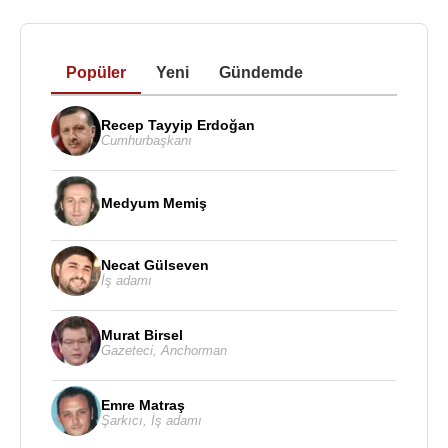
Popüler
Yeni
Gündemde
Recep Tayyip Erdoğan
Cumhurbaşkanı
Medyum Memiş
Necat Gülseven
İş adamı
Murat Birsel
Gazeteci
,
Anchorman
Emre Matraş
Şarkıcı
,
İş adamı