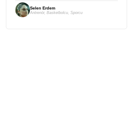
Selen Erdem
Antrenör
,
Basketbolcu
,
Sporcu