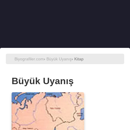
Biyografiler.com
›
Büyük Uyanış
› Kitap
Büyük Uyanış