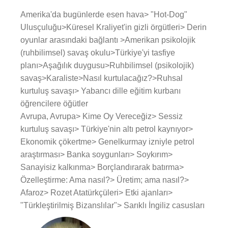
Amerika'da bugünlerde esen hava> "Hot-Dog"
Ulusçuluğu>Küresel Kraliyet'in gizli örgütleri> Derin
oyunlar arasındaki bağlantı >Amerikan psikolojik
(ruhbilimsel) savaş okulu>Türkiye'yi tasfiye
planı>Aşağılık duygusu>Ruhbilimsel (psikolojik)
savaş>Karaliste>Nasıl kurtulacağız?>Ruhsal
kurtuluş savaşı> Yabancı dille eğitim kurbanı
öğrencilere öğütler
Avrupa, Avrupa> Kime Oy Vereceğiz> Sessiz
kurtuluş savaşı> Türkiye'nin altı petrol kaynıyor>
Ekonomik çökertme> Genelkurmay izniyle petrol
araştırması> Banka soygunları> Soykırım>
Sanayisiz kalkınma> Borçlandırarak batırma>
Özelleştirme: Ama nasıl?> Üretim; ama nasıl?>
Afaroz> Rozet Atatürkçüleri> Etki ajanları>
"Türkleştirilmiş Bizanslılar"> Sarıklı İngiliz casusları