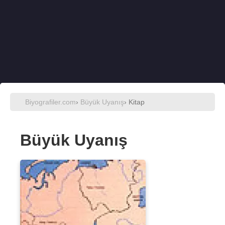
Biyografiler.com
›
Büyük Uyanış
› Kitap
Büyük Uyanış