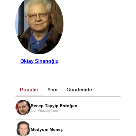
Oktay Sinanoğlu
Popüler
Yeni
Gündemde
Recep Tayyip Erdoğan
Cumhurbaşkanı
Medyum Memiş