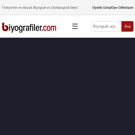
Türkiye’nin en Büyük Biyografi ve Otobiyografi Sitesi
Üyelik Girişi
Üye Ol
İletişim
☰
Ara