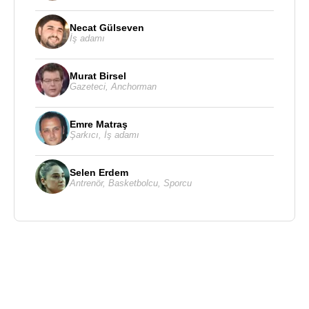
Necat Gülseven
İş adamı
Murat Birsel
Gazeteci
,
Anchorman
Emre Matraş
Şarkıcı
,
İş adamı
Selen Erdem
Antrenör
,
Basketbolcu
,
Sporcu