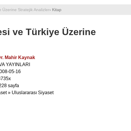
Üzerine Stratejik Analizler
› Kitap
si ve Türkiye Üzerine
Dr. Mahir Kaynak
UVA YAYINLARI
 2008-05-16
3735x
 228 sayfa
aset » Uluslararası Siyaset