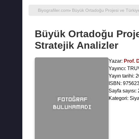
Biyografiler.com
›
Büyük Ortadoğu Projesi ve Türkiye 
Büyük Ortadoğu Proje
Stratejik Analizler
Yazar:
Prof. 
Yayıncı: TR
Yayın tarihi:
ISBN: 97562
Sayfa sayısı:
Kategori: Siy