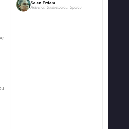
Selen Erdem
Antrenör
,
Basketbolcu
,
Sporcu
ve
bu