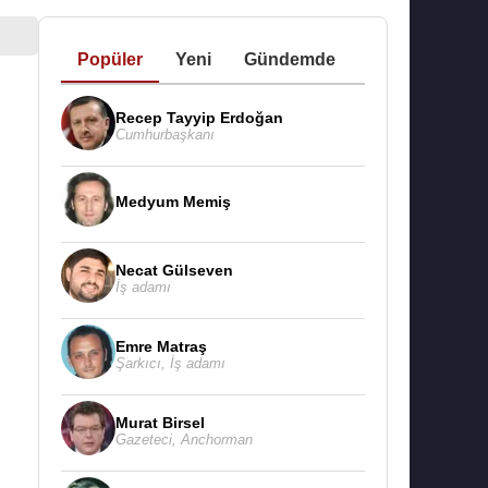
Popüler
Yeni
Gündemde
Recep Tayyip Erdoğan
Cumhurbaşkanı
Medyum Memiş
Necat Gülseven
İş adamı
Emre Matraş
Şarkıcı
,
İş adamı
Murat Birsel
Gazeteci
,
Anchorman