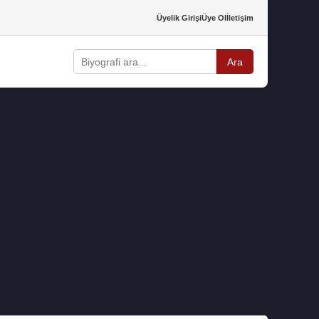
Üyelik Girişi
Üye Ol
İletişim
Ara