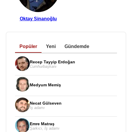
Oktay Sinanoğlu
Popüler
Yeni
Gündemde
Recep Tayyip Erdoğan
Cumhurbaşkanı
Medyum Memiş
Necat Gülseven
İş adamı
Emre Matraş
Şarkıcı
,
İş adamı