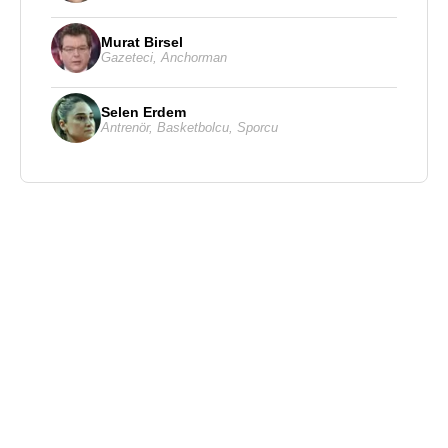
Murat Birsel
Gazeteci
,
Anchorman
Selen Erdem
Antrenör
,
Basketbolcu
,
Sporcu