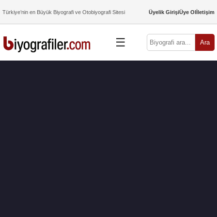
Türkiye’nin en Büyük Biyografi ve Otobiyografi Sitesi
Üyelik Girişi
Üye Ol
İletişim
☰
Ara