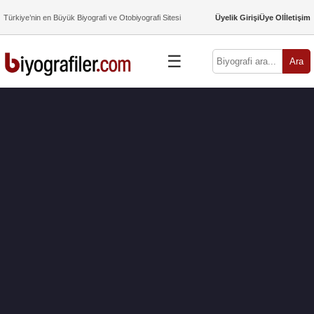
Türkiye’nin en Büyük Biyografi ve Otobiyografi Sitesi
Üyelik Girişi
Üye Ol
İletişim
☰
Ara