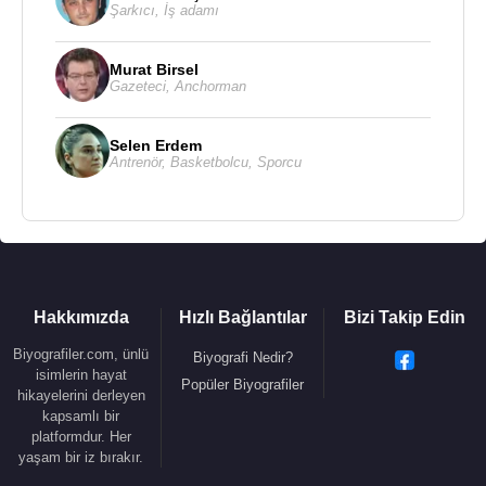
Şarkıcı
,
İş adamı
Murat Birsel
Gazeteci
,
Anchorman
Selen Erdem
Antrenör
,
Basketbolcu
,
Sporcu
Hakkımızda
Hızlı Bağlantılar
Bizi Takip Edin
Biyografiler.com, ünlü
Biyografi Nedir?
isimlerin hayat
Popüler Biyografiler
hikayelerini derleyen
kapsamlı bir
platformdur. Her
yaşam bir iz bırakır.