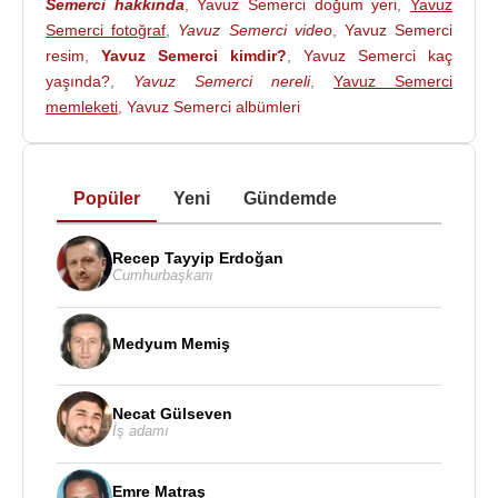
Semerci hakkında
,
Yavuz Semerci doğum yeri
,
Yavuz
Semerci fotoğraf
,
Yavuz Semerci video
,
Yavuz Semerci
resim
,
Yavuz Semerci kimdir?
,
Yavuz Semerci kaç
yaşında?
,
Yavuz Semerci nereli
,
Yavuz Semerci
memleketi
,
Yavuz Semerci albümleri
Popüler
Yeni
Gündemde
Recep Tayyip Erdoğan
Cumhurbaşkanı
Medyum Memiş
Necat Gülseven
İş adamı
Emre Matraş