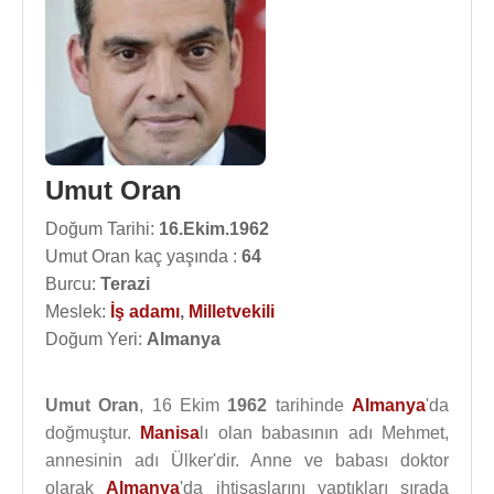
Umut Oran
Doğum Tarihi:
16.Ekim.1962
Umut Oran kaç yaşında :
64
Burcu:
Terazi
Meslek:
İş adamı
,
Milletvekili
Doğum Yeri:
Almanya
Umut Oran
, 16 Ekim
1962
tarihinde
Almanya
'da
doğmuştur.
Manisa
lı olan babasının adı Mehmet,
annesinin adı Ülker'dir. Anne ve babası doktor
olarak
Almanya
'da ihtisaslarını yaptıkları sırada