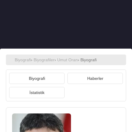
Biyografi
›
Biyografiler
›
Umut Oran
› Biyografi
Biyografi
Haberler
İstatistik