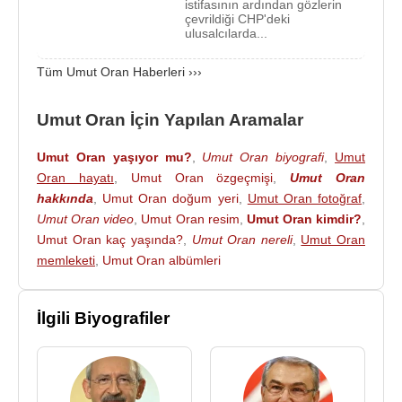
istifasının ardından gözlerin
UFUK 2010 Projesi’ni başlattı. Yurtiçi ve yurtdışında
çevrildiği CHP'deki
ulusalcılarda...
yoğun lobi çalışmaları yürüten TGSD, asgari ücret
üzerindeki kamu yükünün dünya ortalaması
Tüm Umut Oran Haberleri ›››
seviyesine çekilmesi ve kayıt dışının önüne geçmek
amacıyla fazla sayıda işçi çalıştırmayı teşvik edecek
Umut Oran İçin Yapılan Aramalar
bir sistem oluşturulması için çalıştı.
Umut Oran yaşıyor mu?
,
Umut Oran biyografi
,
Umut
Bolu
’da 2005 Mart ayından itibaren Bolu Ticaret ve
Oran hayatı
,
Umut Oran özgeçmişi
,
Umut Oran
Sanayi Odası (BTSO) Meclis Başkanlığı görevini
hakkında
,
Umut Oran doğum yeri
,
Umut Oran fotoğraf
,
2009 yılına kadar yaptı. Türkiye Odalar ve Borsalar
Umut Oran video
,
Umut Oran resim
,
Umut Oran kimdir?
,
Birliği (TOBB) bünyesinde yer alan Türkiye
Umut Oran kaç yaşında?
,
Umut Oran nereli
,
Umut Oran
Konfeksiyon ve Hazır Giyim Sanayi Meclisi’nin 17
memleketi
,
Umut Oran albümleri
Temmuz 2006 tarihinde yapılan toplantısı
sonucunda Meclis Başkanlığı görevine getirildi.
İlgili Biyografiler
2002-2003 yılları arasında Dünya Hazır Giyim
Federasyonu (IAF) Başkanlığı, 2000-2005 yılları
arasında Avrupa Tekstil ve Hazır Giyim
Federasyonu (EURATEX) Yönetim Kurulu Üyeliği