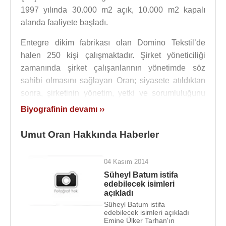
1997 yılında 30.000 m2 açık, 10.000 m2 kapalı
alanda faaliyete başladı.
Entegre dikim fabrikası olan Domino Tekstil’de
halen 250 kişi çalışmaktadır. Şirket yöneticiliği
zamanında şirket çalışanlarının yönetimde söz
sahibi olmasını sağlayan Oran; siyasete atıldıktan
sonra, şirketinin yönetim, yetki ve sorumluluğunu
çalışanlarına devretmiştir.
Biyografinin devamı ››
Türk özel sektörünü ulusal ve uluslararası alanlarda
Umut Oran Hakkında Haberler
temsil etti. Sektörün Türkiye, AB ve Dünya
Başkanlıkları görevlerinde bulundu.
04 Kasım 2014
1993
yılında Türkiye Giyim Sanayicileri Derneği’ne
Süheyl Batum istifa
(TGSD) üye olan Umut Oran, 28 Şubat 2002’de
edebilecek isimleri
açıkladı
TGSD Yönetim Kurulu Başkanlığı’na seçildi.
Süheyl Batum istifa
TGSD, sektöre geleceğe yönelik bir vizyon
edebilecek isimleri açıkladı
Emine Ülker Tarhan'ın
kazandırmak için de 2000 / 2001 yılları başında