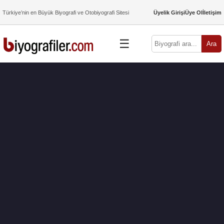
Türkiye’nin en Büyük Biyografi ve Otobiyografi Sitesi
Üyelik Girişi
Üye Ol
İletişim
☰
Ara