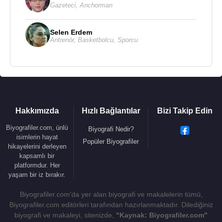
Gazeteci
,
Anchorman
Selen Erdem
Antrenör
,
Basketbolcu
,
Sporcu
Hakkımızda
Hızlı Bağlantılar
Bizi Takip Edin
Biyografiler.com, ünlü
Biyografi Nedir?
isimlerin hayat
Popüler Biyografiler
hikayelerini derleyen
kapsamlı bir
platformdur. Her
yaşam bir iz bırakır.
Biyografiler.com'da yer alan biyografi ve makalelerin tümü,
Biyografiler.com editörleri tarafından hazırlanmaktadır. Dilediğiniz
biyografi ve makaleyi, sitenizde,
"Kaynak: Biyografiler.com"