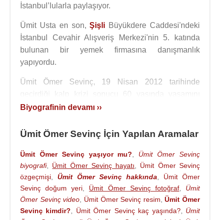
İstanbul’lularla paylaşıyor.
Ümit Usta en son,
Şişli
Büyükdere Caddesi'ndeki
İstanbul Cevahir Alışveriş Merkezi'nin 5. katında
bulunan bir yemek firmasına danışmanlık
yapıyordu.
Ümit Ömer Sevinç, 19 Nisan 2012 tarihinde
geçirdiği kalp krizi sonucu 60 yaşında yaşamını
yitirdi.
Biyografinin devamı ››
Ümit Ömer Sevinç, iyi bir aşçı ve gıda mühendisi
Ümit Ömer Sevinç İçin Yapılan Aramalar
olan Filiz Hanım ile evlidir.
Ümit Ömer Sevinç yaşıyor mu?
,
Ümit Ömer Sevinç
Kaynak:Biyografiler.com
biyografi
,
Ümit Ömer Sevinç hayatı
,
Ümit Ömer Sevinç
özgeçmişi
,
Ümit Ömer Sevinç hakkında
,
Ümit Ömer
Sevinç doğum yeri
,
Ümit Ömer Sevinç fotoğraf
,
Ümit
Ömer Sevinç video
,
Ümit Ömer Sevinç resim
,
Ümit Ömer
Sevinç kimdir?
,
Ümit Ömer Sevinç kaç yaşında?
,
Ümit