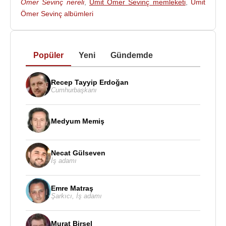
Ömer Sevinç nereli
,
Ümit Ömer Sevinç memleketi
,
Ümit
Ömer Sevinç albümleri
Popüler
Yeni
Gündemde
Recep Tayyip Erdoğan
Cumhurbaşkanı
Medyum Memiş
Necat Gülseven
İş adamı
Emre Matraş
Şarkıcı
,
İş adamı
Murat Birsel