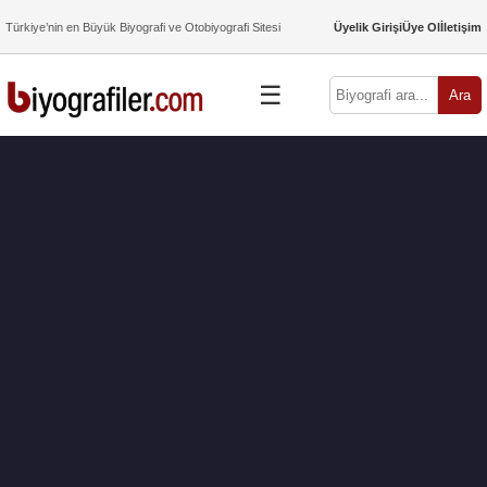
Türkiye’nin en Büyük Biyografi ve Otobiyografi Sitesi
Üyelik Girişi
Üye Ol
İletişim
☰
Ara