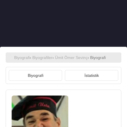
Biyografi
›
Biyografiler
›
Ümit Ömer Sevinç
› Biyografi
Biyografi
İstatistik