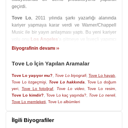
geçirdi.
Tove Lo
, 2011 yılında şarkı yazarlığı alanında
kariyer yapmaya karar verdi ve Warner/Chappell
Music ile bir yayın anlaşması yaptı. Bu yeni kariyer
yolu onu
Los Angeles
'a gitmeye ve İsveçli yapımcı
Max Martin
ile çalışmaya yöneltti.
Biyografinin devamı ››
Tove Lo, 25 Temmuz 2020 tarihinde Charlie
Tove Lo İçin Yapılan Aramalar
Twaddle ile evlendi.
Tove Lo yaşıyor mu?
,
Tove Lo biyografi
,
Tove Lo hayatı
,
Tove Lo’nun Ferrari, BMW, Rolls Royce ve Maserati
Tove Lo özgeçmişi
,
Tove Lo hakkında
,
Tove Lo doğum
gibi bir otomobil koleksiyonu var.
yeri
,
Tove Lo fotoğraf
,
Tove Lo video
,
Tove Lo resim
,
Albümleri
:
Tove Lo kimdir?
,
Tove Lo kaç yaşında?
,
Tove Lo nereli
,
Tove Lo memleketi
,
Tove Lo albümleri
2012 - Love Ballad (single)
2013 - Habits(single)
2014 - Out of Mind (single)
İlgili Biyografiler
2014 - Truth Serum