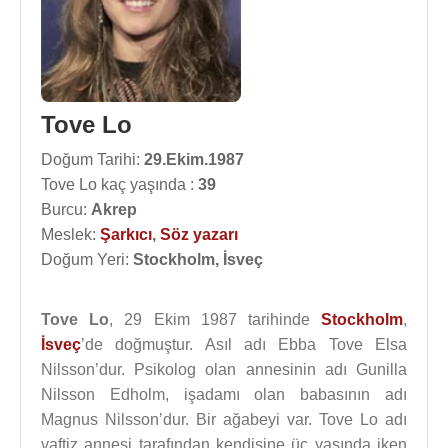
Tove Lo
Doğum Tarihi:
29.Ekim.1987
Tove Lo kaç yaşında :
39
Burcu:
Akrep
Meslek:
Şarkıcı
,
Söz yazarı
Doğum Yeri:
Stockholm, İsveç
Tove Lo
, 29 Ekim 1987 tarihinde
Stockholm
,
İsveç
’de doğmuştur. Asıl adı Ebba Tove Elsa
Nilsson’dur. Psikolog olan annesinin adı Gunilla
Nilsson Edholm, işadamı olan babasının adı
Magnus Nilsson’dur. Bir ağabeyi var. Tove Lo adı
vaftiz annesi tarafından kendisine üç yaşında iken