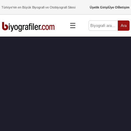
Türkiye’nin en Büyük Biyografi ve Otobiyografi Sitesi
Üyelik Girişi
Üye Ol
İletişim
☰
Ara