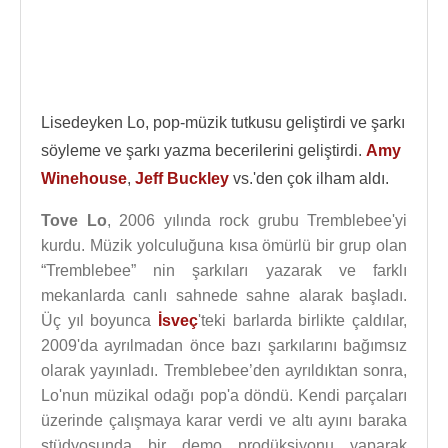
Lisedeyken Lo, pop-müzik tutkusu geliştirdi ve şarkı
söyleme ve şarkı yazma becerilerini geliştirdi.
Amy
Winehouse
,
Jeff Buckley
vs.'den çok ilham aldı.
Tove Lo
, 2006 yılında rock grubu Tremblebee'yi
kurdu. Müzik yolculuğuna kısa ömürlü bir grup olan
“Tremblebee” nin şarkıları yazarak ve farklı
mekanlarda canlı sahnede sahne alarak başladı.
Üç yıl boyunca
İsveç
'teki barlarda birlikte çaldılar,
2009'da ayrılmadan önce bazı şarkılarını bağımsız
olarak yayınladı. Tremblebee’den ayrıldıktan sonra,
Lo'nun müzikal odağı pop'a döndü. Kendi parçaları
üzerinde çalışmaya karar verdi ve altı ayını baraka
stüdyosunda bir demo prodüksiyonu yaparak