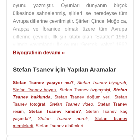
oyunu yazmıştır. Oyunları dünyanın birçok
ülkesinde sahnelenmiş, şiirleri ise neredeyse tüm
Avrupa dillerine çevrilmiştir. Şiirleri Çince, Moğolca,
Arapça ve İbranice olmak üzere tüm Avrupa
dillerine çevrildi. İlk şiir kitabı olan “Saatler” 1960
yılında yayımlandı. İlk oyunu “Gerçek Ivalyo” 1962
yılında sahnelendi.
Biyografinin devamı ››
Birçok defa Bulgar Yazarlar Birliği ve Bulgar
Stefan Tsanev İçin Yapılan Aramalar
Oyuncular Birliği tarafından ödüllendirilmiştir.
Stefan Tsanev yaşıyor mu?
,
Stefan Tsanev biyografi
,
Stefan Tsanev’ın oyunlarının konusu, birey ile
Stefan Tsanev hayatı
,
Stefan Tsanev özgeçmişi
,
Stefan
devlet-iktidar arasında kaynaklanan gerilim
Tsanev hakkında
,
Stefan Tsanev doğum yeri
,
Stefan
şeklinde özetlenebilir. Yaptığı yergi ve taşlamalarla,
Tsanev fotoğraf
,
Stefan Tsanev video
,
Stefan Tsanev
özgürlüğe karşı olan tüm toplumsal yapıları ayyuka
resim
,
Stefan Tsanev kimdir?
,
Stefan Tsanev kaç
çıkartır ve dalga geçer
yaşında?
,
Stefan Tsanev nereli
,
Stefan Tsanev
memleketi
,
Stefan Tsanev albümleri
Stefan Tsanev, oyuncu Doroteya Toncheva ile
evlidir. Irina Mavrodieva ve Yana Tsaneva adında