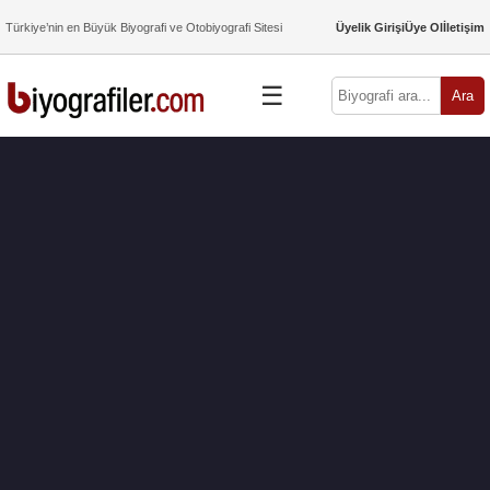
Türkiye’nin en Büyük Biyografi ve Otobiyografi Sitesi
Üyelik Girişi
Üye Ol
İletişim
☰
Ara