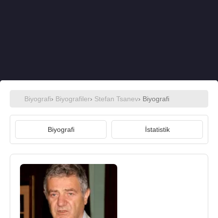
Biyografi
›
Biyografiler
›
Stefan Tsanev
› Biyografi
Biyografi
İstatistik