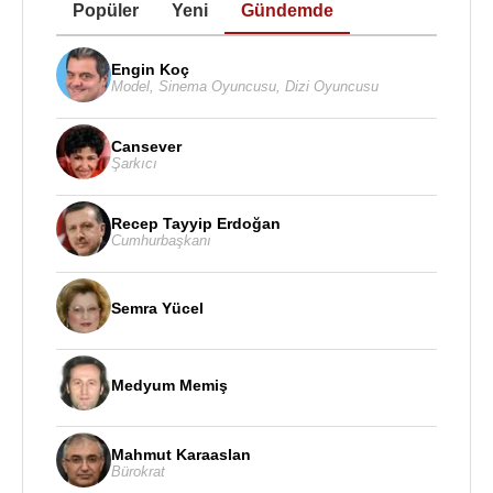
Popüler
Yeni
Gündemde
Engin Koç
Model
,
Sinema Oyuncusu
,
Dizi Oyuncusu
Cansever
Şarkıcı
Recep Tayyip Erdoğan
Cumhurbaşkanı
Semra Yücel
Medyum Memiş
Mahmut Karaaslan
Bürokrat