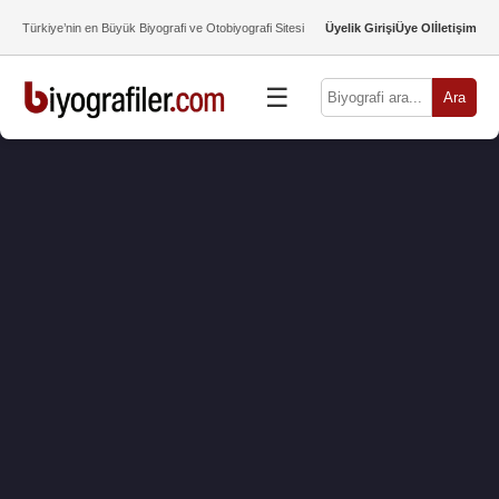
Türkiye’nin en Büyük Biyografi ve Otobiyografi Sitesi
Üyelik Girişi
Üye Ol
İletişim
☰
Ara