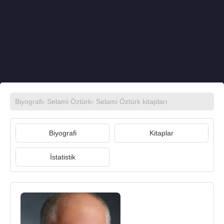
Biyografi
›
Selami Öztürk
›
Selami Öztürk kitapları
Biyografi
Kitaplar
İstatistik