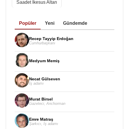
1982 - Yaylalar Yaylalar / Gabak (45'lik plak)
Saadet İkesus Altan
1986 - Boncuk Gözlü (kaset)
2017 - Eşref / Hop Taraleylim (45'lik plak)
Popüler
Yeni
Gündemde
Kaynak:Biyografiler.com
Recep Tayyip Erdoğan
Cumhurbaşkanı
Medyum Memiş
Necat Gülseven
İş adamı
Murat Birsel
Gazeteci
,
Anchorman
Emre Matraş
Şarkıcı
,
İş adamı