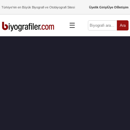
Türkiye’nin en Büyük Biyografi ve Otobiyografi Sitesi
Üyelik Girişi
Üye Ol
İletişim
☰
Ara