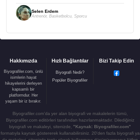
Selen Erdem
Antrenör
,
Basketbolcu
,
Sporcu
Hakkımızda
Hızlı Bağlantılar
Bizi Takip Edin
Biyografiler.com, ünlü
Biyografi Nedir?
isimlerin hayat
Popüler Biyografiler
hikayelerini derleyen
kapsamlı bir
platformdur. Her
yaşam bir iz bırakır.
Biyografiler.com'da yer alan biyografi ve makalelerin tümü,
Biyografiler.com editörleri tarafından hazırlanmaktadır. Dilediğiniz
biyografi ve makaleyi, sitenizde,
"Kaynak: Biyografiler.com"
formatıyla kaynak göstererek kullanabilirsiniz. 20'den fazla biyografi ya
da makaleyi, sitenizde toplu olarak kullanmayı düşünüyorsanız lütfen