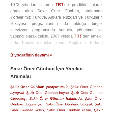
1973 yılından itibaren
TRT
'de prodüktör olarak
görev alan Şakir Öner Günhan, aralarında
Yörelerimiz Türkiye, Ankara Rüzgarı ve Türkülerin
Hikayesi programlarının da olduğu birçok
televizyon programında sunucu, yönetmen ve
yapımcı olarak çalıştı. 2007 yılında
TRT
'den emekli
oldu. Emekli olduktan sonra Muğla'nın Bodrum
ilçesine yerleşti.
Biyografinin devamı ››
Şakir Öner Günhan
, Nursaç Öner Günhan ile evli
idi 2008 yılında boşandı. Ozan adında bir oğlu
Şakir Öner Günhan İçin Yapılan
vardır. Şakir Öner Günhan Bodrum'da hayat
Aramalar
arkadaşı Figen hanım ile yaşamaktadır.
Şakir Öner Günhan yaşıyor mu?
,
Şakir Öner Günhan
2020 yılında kalın bağırsak kanseri teşhisi konuldu.
biyografi
,
Şakir Öner Günhan hayatı
,
Şakir Öner Günhan
Şakir Öner Günhan
, 13 Nisan 2024 tarihinde
özgeçmişi
,
Şakir Öner Günhan hakkında
,
Şakir Öner
ikamet ettiği
Günhan doğum yeri
Muğla
,
Şakir Öner Günhan fotoğraf
'nın Bodrum ilçesindeki bir
,
Şakir
Öner Günhan video
,
Şakir Öner Günhan resim
,
Şakir
hastanede 82 yaşında öldü.