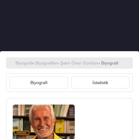
Biyografi
›
Biyografiler
›
Şakir Öner Günhan
› Biyografi
Biyografi
İstatistik