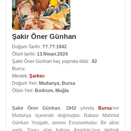
Şakir Öner Günhan
Doğum Tarihi:
??.??.1942
Ölüm tarihi:
13.Nisan.2024
Şakir Öner Günhan kaç yaşında öldü :
82
Burcu:
Meslek:
Şarkıcı
Doğum Yeri:
Mudanya, Bursa
Ölüm Yeri:
Bodrum, Muğla
Şakir Öner Günhan
,
1942
yılında
Bursa
'nın
Mudanya ilçesinde doğmuştur. Babası Mahmut
Günhan Yozgatlı, annesi Erzurumludur. Bir abisi
vardı. Savcı olan babası Anadolu’nun değişik