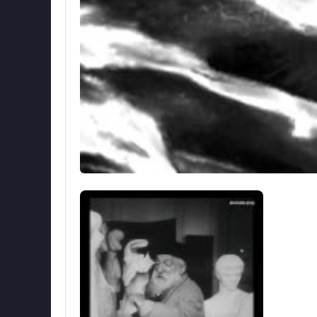
1864 yılında ilk atölyesini kiraladı. O atöly
Auguste Rodin 24 yaşındaydı. 1870-1871 Fr
Brüksel
’de ressam
Carrier Belleuse
ile Belçik
1871 yılında ilk eserleri ile ilk kez
Belçika
'da s
yaptı. 1876 yılında
İtalya
’ya gitti.
Michelangelo
ve
Düşünen Adam
adlı heykelleri yaptı. 1877
“The Age of Bronze” (Bronz Ç
Bu eserin üzerine yapılan tartışmalar ünlenmes
sonra sevgilisi, daha sonra da en büyük rak
heykelcisi olarak tanındı. 1883 yılında
Victor
Burjuvaları adlı anıtı yapması için ısmarladı.
1886 yılında “
Öpüşme
” 
devleti, uluslararası bir