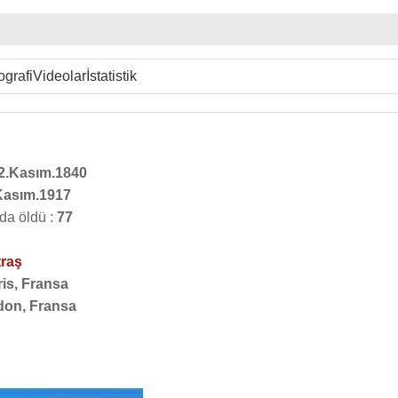
ografi
Videolar
İstatistik
2.Kasım.1840
Kasım.1917
da öldü :
77
traş
ris, Fransa
on, Fransa