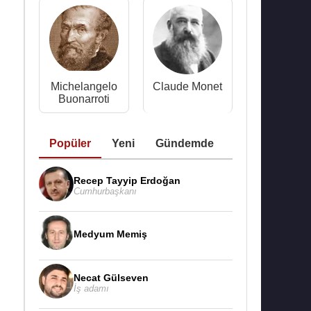
Michelangelo
Claude Monet
Buonarroti
Popüler
Yeni
Gündemde
Recep Tayyip Erdoğan
Cumhurbaşkanı
Medyum Memiş
Necat Gülseven
İş adamı