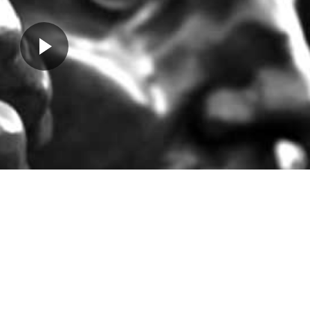
ede ileride evleneceği 20 yaşındaki
Rose Beuret
ile tanıştığın
ansa-Prusya Savaşı’na katıldı. Savaştan sonra
Belçika
’ya gi
a Borsası`nın dekorasyonu üzerinde çalıştı.
ergi açtılar. 1875 yılında Tunç Çağı ismini koyduğu bronz heykel
 Buonarroti
ile ilgili araştırmalar yaptı. 1882'de ise Adem, Ha
’de
Paris
’teki Salon Sergisi’nde
Bronz Çağı
adlı eserini sergiledi
ağı) isimli eseri
ine yol açtı. Ardından Savunma (1878) adlı eseri yaptı. Bir sü
ibi olacak
Camille Claudel
'le tanıştı. 1880 yılından sonra por
 Hugo
’nun büstünü yaptı. 1885 yılında Calais Belediyesi, Cala
adlı heykeli, 1897 yılında
Balzac
heykelini yaptı. 1888'de
Fran
 sergi için Öpüşme'nin mermerini ısmarladı. Sanat çevrelerinde