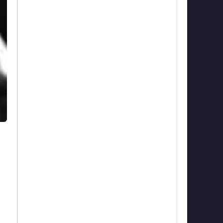
da
tti
ini
vva
.
re
tre
is
sa
ki