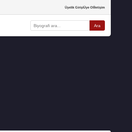
Üyelik Girişi
Üye Ol
İletişim
Ara