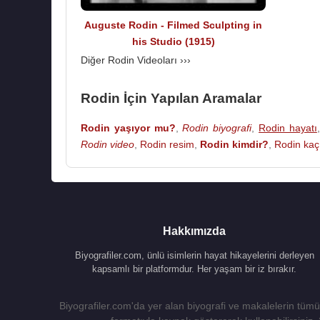
namı çoktandır büyümüştü
Auguste Rodin - Filmed Sculpting in
sergi açmayı teklif ettiğin
his Studio (1915)
Kurulacak bir müze için “
Cehennem Kapıları
”
Diğer Rodin Videoları ›››
180 tane figür yerleştirdi (ölümünden sonra 
çerçevesine sığdırılmak istenen heykel üslubu t
Rodin İçin Yapılan Aramalar
Rodin yaşıyor mu?
,
Rodin biyografi
,
Rodin hayatı
Rodin video
,
Rodin resim
,
Rodin kimdir?
,
Rodin kaç
“ Cehennem Kapıları isimli e
Cehennem kapıları konusunu
Dante Alighieri
’
metre derinliğindeki bu heykel şüphesiz Rodin’
üzerindeki figürler atölyesinin farklı yerlerinde b
Hakkımızda
Biyografiler.com, ünlü isimlerin hayat hikayelerini derleyen
1890’dan sonra çeşitli ödüller kazandı. Ulus
kapsamlı bir platformdur. Her yaşam bir iz bırakır.
sanatçıları etkiledi. 1900’lerde heykelin insa
vardı. Sanatçının dramatikliği vurgulayan e
Biyografiler.com'da yer alan biyografi ve makalelerin tümü,
katkılardan biri oldu. akademik düşünceye ka