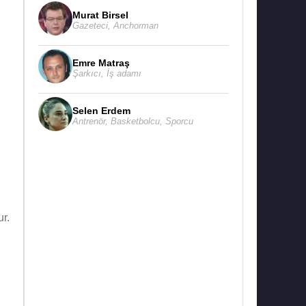
Murat Birsel
Gazeteci
,
Anchorman
Emre Matraş
Şarkıcı
,
İş adamı
Selen Erdem
Antrenör
,
Basketbolcu
,
Sporcu
ur.