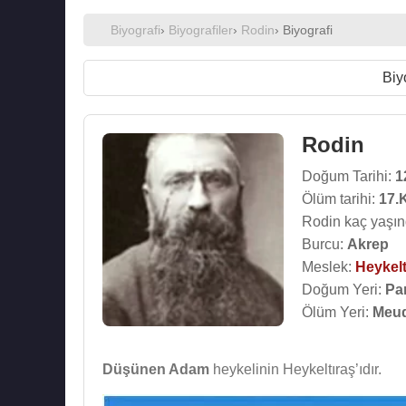
Biyografi
›
Biyografiler
›
Rodin
› Biyografi
Biy
Rodin
Doğum Tarihi:
1
Ölüm tarihi:
17.
Rodin kaç yaşın
Burcu:
Akrep
Meslek:
Heykel
Doğum Yeri:
Pa
Ölüm Yeri:
Meud
Düşünen Adam
heykelinin Heykeltıraş’ıdır.