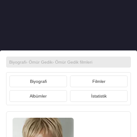
Biyografi
›
Ömür Gedik
›
Ömür Gedik filmleri
Biyografi
Filmler
Albümler
İstatistik