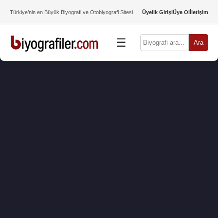
Türkiye’nin en Büyük Biyografi ve Otobiyografi Sitesi
Üyelik Girişi
Üye Ol
İletişim
☰
Ara