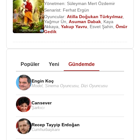
Yönetmen:
Süleyman Mert Özdemir
Senarist:
Ferhat Ergün
Oyuncular:
Atilla Doğukan Türkyılmaz
,
Yağmur Ün
,
Asuman Dabak
,
Kaya
Akkaya
,
Yakup Yavru
,
Esvet Şahin
,
Ömür
Gedik
Popüler
Yeni
Gündemde
Engin Koç
Model
,
Sinema Oyuncusu
,
Dizi Oyuncusu
Cansever
Şarkıcı
Recep Tayyip Erdoğan
Cumhurbaşkanı