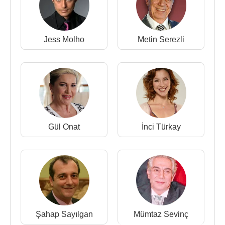
Jess Molho
Metin Serezli
Gül Onat
İnci Türkay
Şahap Sayılgan
Mümtaz Sevinç