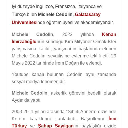
İyi düzeyde İngilizce, Fransızca, İtalyanca ve
Türkçe bilen
Michele Cedolin
,
Galatasaray
Üniversitesi
nde öğretim üyesi ve akademisyendir.
Michele Cedolin
, 2022 yılında
Kenan
İmirzalıoğlu
nun sunduğu Kim Milyoner Olmak İster
yarışmasına katıldı, yarışmanın başlarında elenen
Michele Cedolin, sevgilisine evlenme teklifi etti. 29
Mayıs 2022 tarihinde İrem Doğan ile evlendi.
Youtube kanalı bulunan Cedolin aynı zamanda
sosyal medya fenomenidir.
Michele Cedolin
, askerlik görevini bedelli olarak
Aydın'da yaptı.
2003-2011 yılları arasında "Sihirli Annem" dizisinde
Kerem karakterini canladırdı. Başrollerini
İnci
Türkay
ve
Şahap Sayılgan
'ın paylaştığı dizide