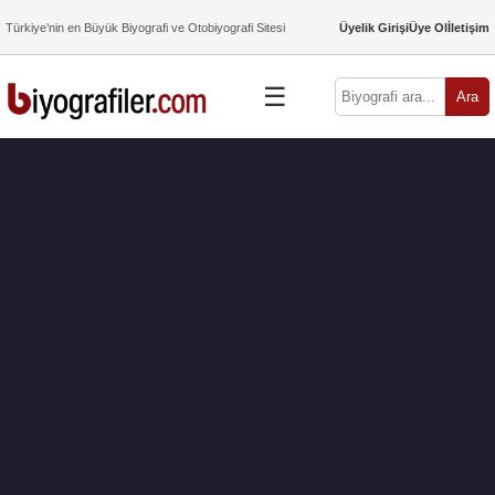
Türkiye’nin en Büyük Biyografi ve Otobiyografi Sitesi
Üyelik Girişi
Üye Ol
İletişim
☰
Ara