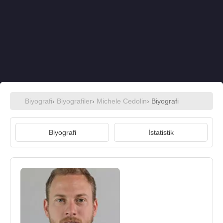
Biyografi
›
Biyografiler
›
Michele Cedolin
› Biyografi
Biyografi
İstatistik