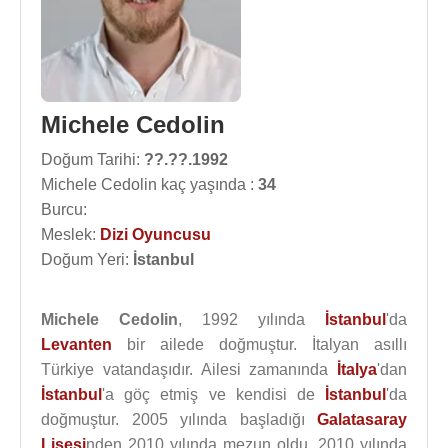
Michele Cedolin
Doğum Tarihi:
??.??.1992
Michele Cedolin kaç yaşında :
34
Burcu:
Meslek:
Dizi Oyuncusu
Doğum Yeri:
İstanbul
Michele Cedolin
, 1992 yılında
İstanbul
'da
Levanten
bir ailede doğmuştur. İtalyan asıllı
Türkiye vatandaşıdır. Ailesi zamanında
İtalya
'dan
İstanbul
'a göç etmiş ve kendisi de
İstanbul
'da
doğmuştur. 2005 yılında başladığı
Galatasaray
Lisesi
nden 2010 yılında mezun oldu. 2010 yılında