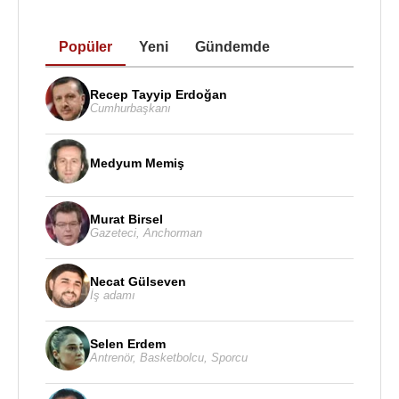
Popüler
Yeni
Gündemde
Recep Tayyip Erdoğan
Cumhurbaşkanı
Medyum Memiş
Murat Birsel
Gazeteci
,
Anchorman
Necat Gülseven
İş adamı
Selen Erdem
Antrenör
,
Basketbolcu
,
Sporcu