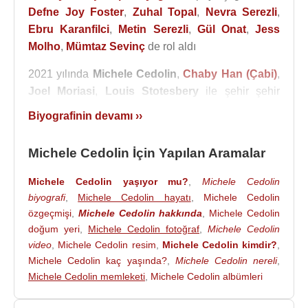
Defne Joy Foster
,
Zuhal Topal
,
Nevra Serezli
,
Ebru Karanfilci
,
Metin Serezli
,
Gül Onat
,
Jess
Molho
,
Mümtaz Sevinç
de rol aldı
2021 yılında
Michele Cedolin
,
Chaby Han (Çabi)
,
Joel Moriasi
,
Louis Stotesbery
ile şehir şehir
gezerek Türk kültürünün eşsiz güzelliklerini
Biyografinin devamı ››
öğrenmeye çalışan " Buraların Yabancısıyız" adlı
programda görev aldı.
Michele Cedolin İçin Yapılan Aramalar
Filmleri ve Dizileri
:
Michele Cedolin yaşıyor mu?
,
Michele Cedolin
2003–2011 - Sihirli Annem (Kerem) (Tv Dizisi)
biyografi
,
Michele Cedolin hayatı
,
Michele Cedolin
2021 - Buraların Yabancısıyız (Kendisi) (Tv Dizisi)
özgeçmişi
,
Michele Cedolin hakkında
,
Michele Cedolin
doğum yeri
,
Michele Cedolin fotoğraf
,
Michele Cedolin
video
,
Michele Cedolin resim
,
Michele Cedolin kimdir?
,
Kaynak:Biyografiler.com
Michele Cedolin kaç yaşında?
,
Michele Cedolin nereli
,
Michele Cedolin memleketi
,
Michele Cedolin albümleri