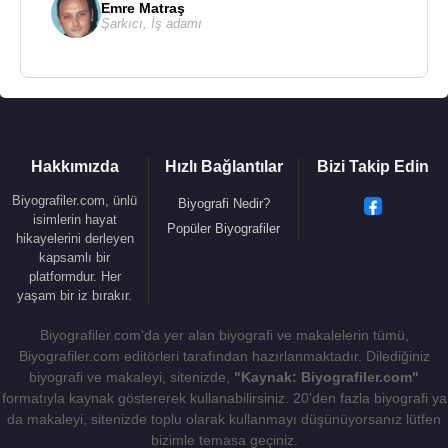
Emre Matraş
Şarkıcı
,
İş adamı
Hakkımızda
Hızlı Bağlantılar
Bizi Takip Edin
Biyografiler.com, ünlü
Biyografi Nedir?
isimlerin hayat
Popüler Biyografiler
hikayelerini derleyen
kapsamlı bir
platformdur. Her
yaşam bir iz bırakır.
Biyografiler.com'da yer alan biyografi ve makalelerin tümü,
Biyografiler.com editörleri tarafından hazırlanmaktadır. Dilediğiniz
biyografi ve makaleyi, sitenizde,
"Kaynak: Biyografiler.com"
formatıyla kaynak göstererek kullanabilirsiniz. 20'den fazla biyografi ya
da makaleyi, sitenizde toplu olarak kullanmayı düşünüyorsanız lütfen
bizimle temasa geçiniz.