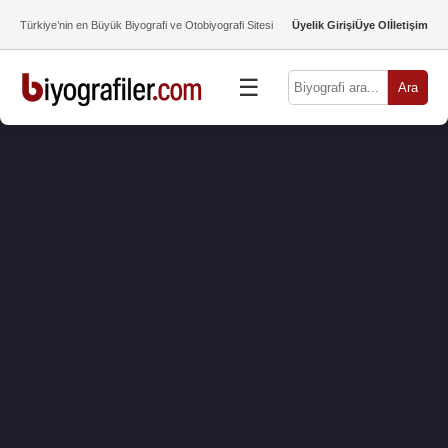
Türkiye’nin en Büyük Biyografi ve Otobiyografi Sitesi
Üyelik Girişi
Üye Ol
İletişim
☰
Ara