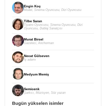
Engin Koç
Model
,
Sinema Oyuncusu
,
Dizi Oyuncusu
Tilbe Saran
Tiyatro Oyuncusu
,
Sinema Oyuncusu
,
Dizi
Oyuncusu
,
Dublaj Sanatçısı
Murat Birsel
Gazeteci
,
Anchorman
Necat Gülseven
İş adamı
Medyum Memiş
Semicenk
Şarkıcı
,
Müzisyen
,
Söz yazarı
Bugün yükselen isimler