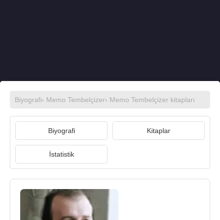
Biyografi
›
Memo Tembelçizer
›
Memo Tembelçizer kitapları
Biyografi
Kitaplar
İstatistik