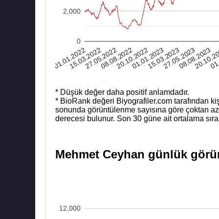
2,000
0
01
15.03.2022
15.03.2023
27.05.2022
27.05.2023
08.08.2022
08.08.2023
20.10.2022
20.10.2
01.01.2022
01.01.2023
* Düşük değer daha positif anlamdadır.
* BioRank değeri Biyografiler.com tarafından kiş
sonunda görüntülenme sayısına göre çoktan aza b
derecesi bulunur. Son 30 güne ait ortalama sıra
Mehmet Ceyhan günlük görünt
12,000