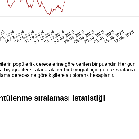
20.10.2025
.01.2024
31.12.2024
14.03.2024
01.01.2026
14.03.2025
15.03.2026
26.05.2024
26.05.2025
27.05.2026
07.08.2024
08.08.2025
023
19.10.2024
ilerin popülerlik derecelerine göre verilen bir puandır. Her gün
iyografiler sıralanarak her bir biyografi için günlük sıralama
lama derecesine göre kişilere ait biorank hesaplanır.
ülenme sıralaması istatistiği