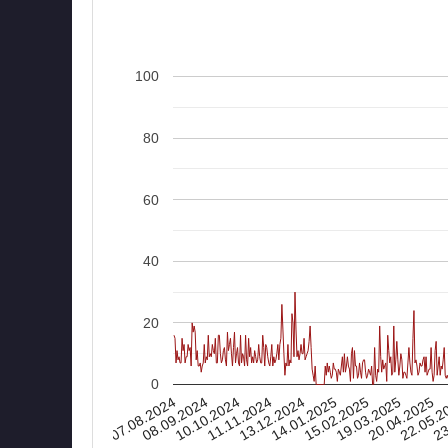
100
80
60
40
20
0
07.08.2024
15.02.2025
14.01.2025
13.12.2024
23
11.11.2024
22.05.2
10.10.2024
20.04.2025
08.09.2024
19.03.2025