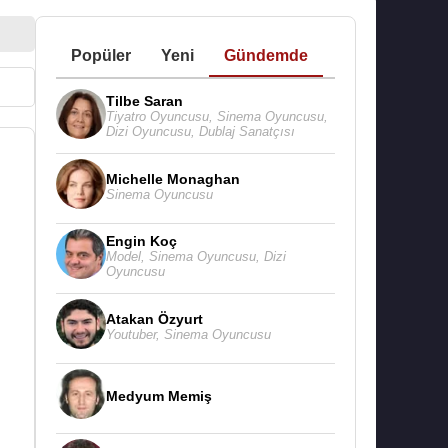
Popüler
Yeni
Gündemde
Tilbe Saran
Tiyatro Oyuncusu
,
Sinema Oyuncusu
,
Dizi Oyuncusu
,
Dublaj Sanatçısı
Michelle Monaghan
Sinema Oyuncusu
Engin Koç
Model
,
Sinema Oyuncusu
,
Dizi
Oyuncusu
Atakan Özyurt
Youtuber
,
Sinema Oyuncusu
Medyum Memiş