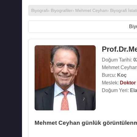
Biyografi
›
Biyografiler
›
Mehmet Ceyhan
› Biyografi İstati
Biy
Prof.Dr.
Doğum Tarihi:
0
Mehmet Ceyhan 
Burcu:
Koç
Meslek:
Doktor
Doğum Yeri:
Ela
Mehmet Ceyhan günlük görüntülenme 