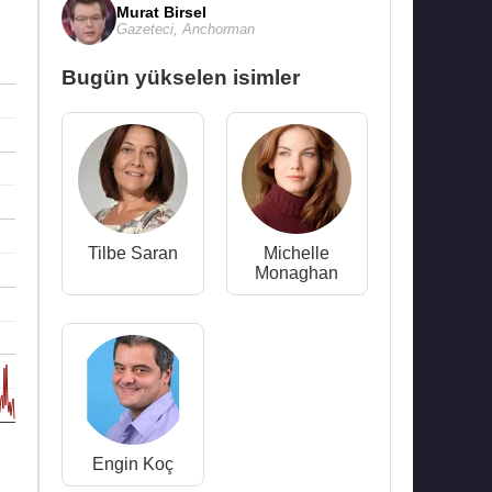
Murat Birsel
Gazeteci
,
Anchorman
Bugün yükselen isimler
Tilbe Saran
Michelle
Monaghan
Engin Koç