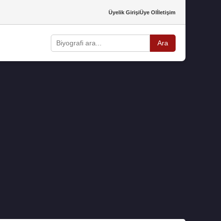
Üyelik Girişi
Üye Ol
İletişim
Ara