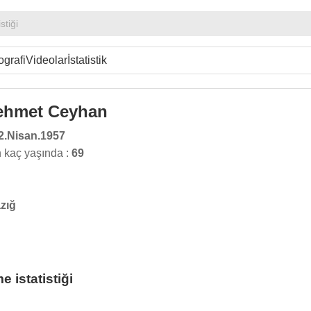
stiği
ografi
Videolar
İstatistik
Mehmet Ceyhan
2.Nisan.1957
kaç yaşında :
69
zığ
istatistiği