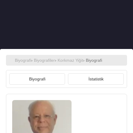
Biyografi
›
Biyografiler
›
Korkmaz Yiğit
› Biyografi
Biyografi
İstatistik