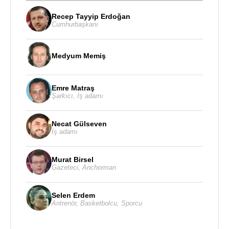
Recep Tayyip Erdoğan
Cumhurbaşkanı
Medyum Memiş
Emre Matraş
Şarkıcı
,
İş adamı
Necat Gülseven
İş adamı
Murat Birsel
Gazeteci
,
Anchorman
Selen Erdem
Antrenör
,
Basketbolcu
,
Sporcu