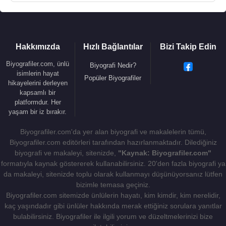
Hakkımızda
Hızlı Bağlantılar
Bizi Takip Edin
Biyografiler.com, ünlü
Biyografi Nedir?
isimlerin hayat
Popüler Biyografiler
hikayelerini derleyen
kapsamlı bir
platformdur. Her
yaşam bir iz bırakır.
Biyografiler.com'da yer alan biyografi ve makalelerin tümü,
Biyografiler.com editörleri tarafından hazırlanmaktadır. Dilediğiniz
biyografi ve makaleyi, sitenizde,
"Kaynak: Biyografiler.com"
formatıyla kaynak göstererek kullanabilirsiniz. 20'den fazla biyografi ya
da makaleyi, sitenizde toplu olarak kullanmayı düşünüyorsanız lütfen
bizimle temasa geçiniz.
Biyografiler.com sitemizde ünlülerin hayatı, kim kimdir, kim nerelidir,
kaç yaşındadır gibi ünlüler hakkında merak ettiğiniz sorulara yanıtlar
bulabilirsiniz. Biyografiler ile ilgili yorum ve düzeltmelerinizi bize