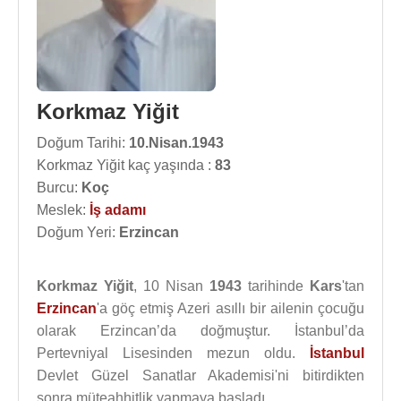
Korkmaz Yiğit
Doğum Tarihi:
10.Nisan.1943
Korkmaz Yiğit kaç yaşında :
83
Burcu:
Koç
Meslek:
İş adamı
Doğum Yeri:
Erzincan
Korkmaz Yiğit
, 10 Nisan
1943
tarihinde
Kars
'tan
Erzincan
'a göç etmiş Azeri asıllı bir ailenin çocuğu
olarak Erzincan’da doğmuştur. İstanbul’da
Pertevniyal Lisesinden mezun oldu.
İstanbul
Devlet Güzel Sanatlar Akademisi'ni bitirdikten
sonra müteahhitlik yapmaya başladı.