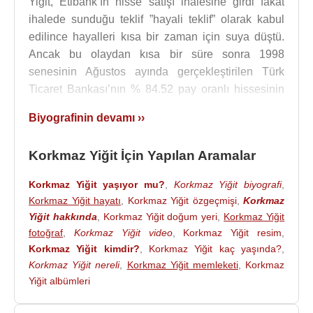
Yiğit, Etibank’ın hisse satışı ihalesine girdi fakat
ihalede sunduğu teklif ”hayali teklif” olarak kabul
edilince hayalleri kısa bir zaman için suya düştü.
Ancak bu olaydan kısa bir süre sonra 1998
senesinin Ağustos ayında gerçekleştirilen Türk
Ticaret Bankası’nın % 84.52 pay oranlı hissesinin
satış ihalesinde, en uygun teklifi vererek kazanmayı
Biyografinin devamı ››
başararak en büyük hayalini gerçekleştirmiş oldu.
1998
yılında Türk Ticaret Bankası'nın yüzde
Korkmaz Yiğit İçin Yapılan Aramalar
84.52'lik hissesinin satışı ihalesini 600 milyon dolar
Korkmaz Yiğit yaşıyor mu?
,
Korkmaz Yiğit biyografi
,
ile kazandı ancak ihale sürecinde
Alaattin
Korkmaz Yiğit hayatı
,
Korkmaz Yiğit özgeçmişi
,
Korkmaz
Çakıcı
'nın devreye girdiği anlaşılınca, ihale iptal
Yiğit hakkında
,
Korkmaz Yiğit doğum yeri
,
Korkmaz Yiğit
edildi.
Alaattin Çakıcı
ile görüşmelerinin kayıtları,
fotoğraf
,
Korkmaz Yiğit video
,
Korkmaz Yiğit resim
,
CHP
milletvekili
Fikri Sağlar
tarafından basına
Korkmaz Yiğit kimdir?
,
Korkmaz Yiğit kaç yaşında?
,
açıklandı. Bunun üzerine Yeni Yüzyıl gazetesi
Korkmaz Yiğit nereli
,
Korkmaz Yiğit memleketi
,
Korkmaz
kapandı. Milliyet gazetesi çalışanlarının baskısı
Yiğit albümleri
üzerine, gazetenin satışı ve ardından TürkBank
ihalesi iptal edildi.