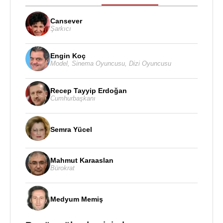
Cansever
Şarkıcı
Engin Koç
Model
,
Sinema Oyuncusu
,
Dizi Oyuncusu
Recep Tayyip Erdoğan
Cumhurbaşkanı
Semra Yücel
Mahmut Karaaslan
Bürokrat
Medyum Memiş