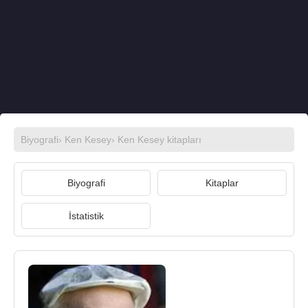
Biyografi
›
Ken Kesey
›
Ken Kesey kitapları
Biyografi
Kitaplar
İstatistik