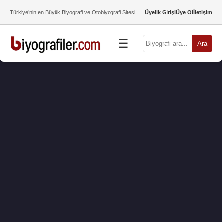
Türkiye’nin en Büyük Biyografi ve Otobiyografi Sitesi
Üyelik Girişi
Üye Ol
İletişim
☰
Ara