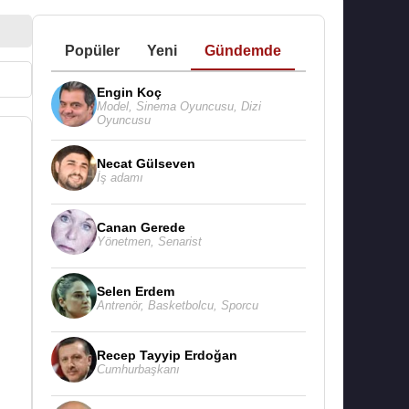
Popüler
Yeni
Gündemde
Engin Koç
Model
,
Sinema Oyuncusu
,
Dizi
Oyuncusu
Necat Gülseven
İş adamı
Canan Gerede
Yönetmen
,
Senarist
Selen Erdem
Antrenör
,
Basketbolcu
,
Sporcu
Recep Tayyip Erdoğan
Cumhurbaşkanı