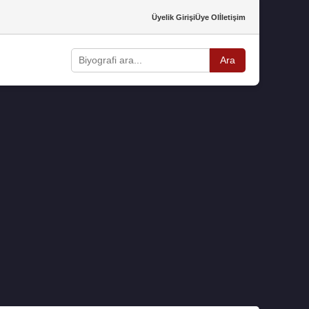
Üyelik Girişi
Üye Ol
İletişim
Ara