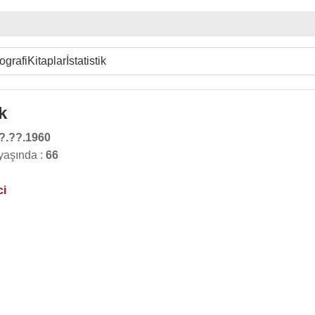
ografi
Kitaplar
İstatistik
k
?.??.1960
 yaşında :
66
ci