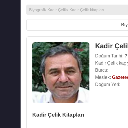
Biyografi
›
Kadir Çelik
›
Kadir Çelik kitapları
Biy
Kadir Çeli
Doğum Tarihi:
?
Kadir Çelik kaç
Burcu:
Meslek:
Gazete
Doğum Yeri:
Kadir Çelik Kitapları