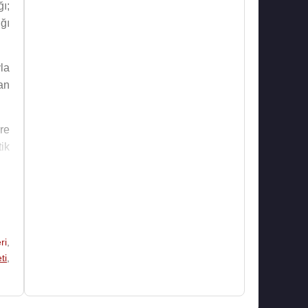
ğı;
ğı
la
an
re
ik
ri
,
ti
,