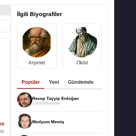
İlgili Biyografiler
Arşimet
Öklid
Popüler
Yeni
Gündemde
Recep Tayyip Erdoğan
Cumhurbaşkanı
Medyum Memiş
ns
eki