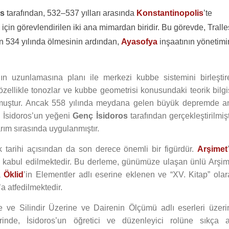
us
tarafından, 532–537 yılları arasında
Konstantinopolis
’te
 için görevlendirilen iki ana mimardan biridir. Bu görevde, Tralle
n 534 yılında ölmesinin ardından,
Ayasofya
inşaatının yönetimi
ın uzunlamasına planı ile merkezi kubbe sistemini birleştir
 özellikle tonozlar ve kubbe geometrisi konusundaki teorik bilgi
 olmuştur. Ancak 558 yılında meydana gelen büyük depremde a
, İsidoros’un yeğeni
Genç İsidoros
tarafından gerçekleştirilmişt
ım sırasında uygulanmıştır.
ik tarihi açısından da son derece önemli bir figürdür.
Arşimet
ığı kabul edilmektedir. Bu derleme, günümüze ulaşan ünlü Arşim
a
Öklid
’in Elementler adlı eserine eklenen ve “XV. Kitap” olar
 atfedilmektedir.
e ve Silindir Üzerine ve Dairenin Ölçümü adlı eserleri üzeri
rinde, İsidoros’un öğretici ve düzenleyici rolüne sıkça at