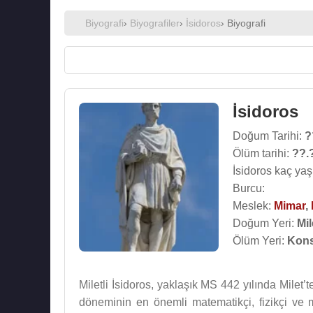
Biyografi
›
Biyografiler
›
İsidoros
› Biyografi
İsidoros
Doğum Tarihi:
?
Ölüm tarihi:
??.
İsidoros kaç yaş
Burcu:
Meslek:
Mimar
,
Doğum Yeri:
Mil
Ölüm Yeri:
Kons
Miletli İsidoros, yaklaşık MS 442 yılında Milet
döneminin en önemli matematikçi, fizikçi ve m