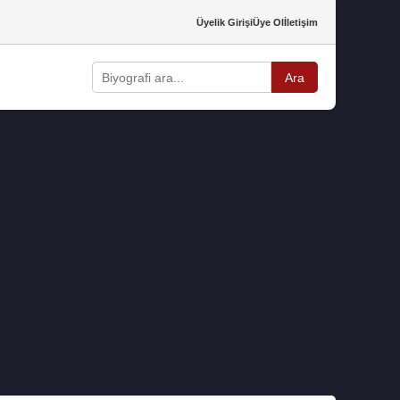
Üyelik Girişi
Üye Ol
İletişim
Ara