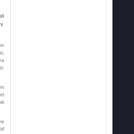
sli
ni
en
si,
na
ir.
’in
et
ak
ne
ıf