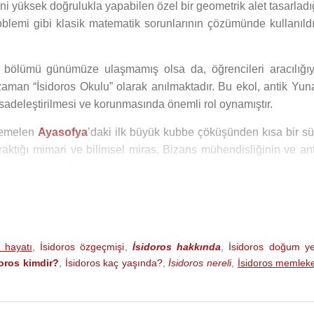
ini yüksek doğrulukla yapabilen özel bir geometrik alet tasarladı
oblemi gibi klasik matematik sorunlarının çözümünde kullanıldı
bir bölümü günümüze ulaşmamış olsa da, öğrencileri aracılığıy
zaman “İsidoros Okulu” olarak anılmaktadır. Bu ekol, antik Yun
adeleştirilmesi ve korunmasında önemli rol oynamıştır.
htemelen
Ayasofya
’daki ilk büyük kubbe çöküşünden kısa bir sü
ıraktığı mimari ve bilimsel miras, Bizans mühendisliğinin ve ant
 belirleyici olmuştur.
s hayatı
,
İsidoros özgeçmişi
,
İsidoros hakkında
,
İsidoros doğum ye
doros kimdir?
,
İsidoros kaç yaşında?
,
İsidoros nereli
,
İsidoros memleke