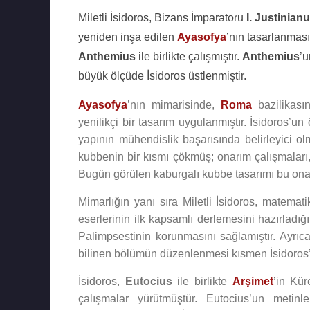
Miletli İsidoros, Bizans İmparatoru
I. Justinian
yeniden inşa edilen
Ayasofya
’nın tasarlanması
Anthemius
ile birlikte çalışmıştır.
Anthemius
’u
büyük ölçüde İsidoros üstlenmiştir.
Ayasofya
’nın mimarisinde,
Roma
bazilikasın
yenilikçi bir tasarım uygulanmıştır. İsidoros’un
yapının mühendislik başarısında belirleyici
kubbenin bir kısmı çökmüş; onarım çalışmaları
Bugün görülen kaburgalı kubbe tasarımı bu onar
Mimarlığın yanı sıra Miletli İsidoros, matemat
eserlerinin ilk kapsamlı derlemesini hazırlad
Palimpsestinin korunmasını sağlamıştır. Ayrıc
bilinen bölümün düzenlenmesi kısmen İsidoros’a
İsidoros,
Eutocius
ile birlikte
Arşimet
’in Kür
çalışmalar yürütmüştür. Eutocius’un metinle