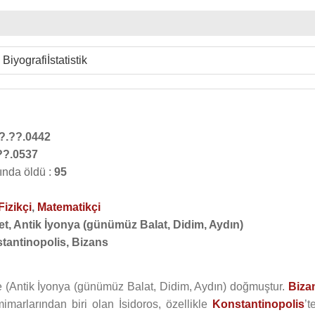
Biyografi
İstatistik
?.??.0442
??.0537
ında öldü :
95
Fizikçi
,
Matematikçi
et, Antik İyonya (günümüz Balat, Didim, Aydın)
tantinopolis, Bizans
’te (Antik İyonya (günümüz Balat, Didim, Aydın) doğmuştur.
Biza
imarlarından biri olan İsidoros, özellikle
Konstantinopolis
’t