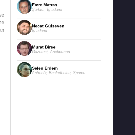
Emre Matraş
Şarkıcı
,
İş adamı
 ve
ne
Necat Gülseven
an
İş adamı
Murat Birsel
Gazeteci
,
Anchorman
Selen Erdem
Antrenör
,
Basketbolcu
,
Sporcu