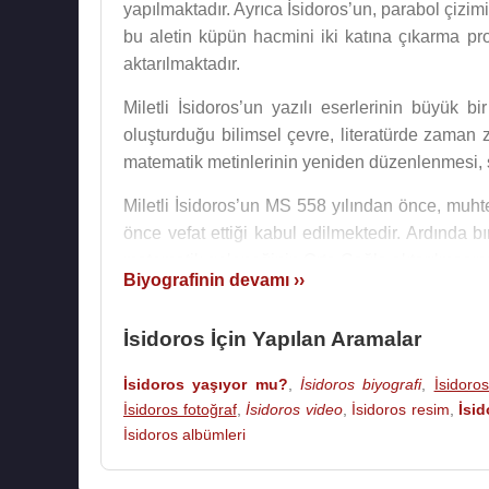
yapılmaktadır. Ayrıca İsidoros’un, parabol çizim
bu aletin küpün hacmini iki katına çıkarma pr
aktarılmaktadır.
Miletli İsidoros’un yazılı eserlerinin büyük 
oluşturduğu bilimsel çevre, literatürde zaman 
matematik metinlerinin yeniden düzenlenmesi, s
Miletli İsidoros’un MS 558 yılından önce, mu
önce vefat ettiği kabul edilmektedir. Ardında b
matematik geleneğinin Orta Çağ’a aktarılmasında
Biyografinin devamı ››
Kaynak:Biyografiler.com
İsidoros İçin Yapılan Aramalar
İsidoros yaşıyor mu?
,
İsidoros biyografi
,
İsidoro
İsidoros fotoğraf
,
İsidoros video
,
İsidoros resim
,
İsi
İsidoros albümleri