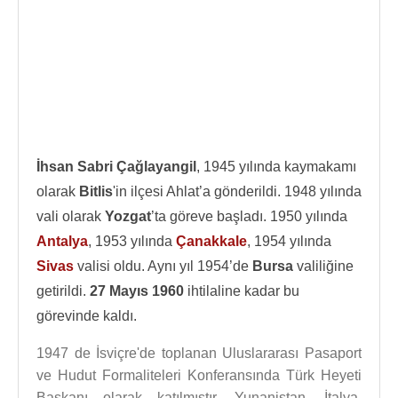
İhsan Sabri Çağlayangil
, 1945 yılında kaymakamı
olarak
Bitlis
'in ilçesi Ahlat’a gönderildi. 1948 yılında
vali olarak
Yozgat
’ta göreve başladı. 1950 yılında
Antalya
, 1953 yılında
Çanakkale
, 1954 yılında
Sivas
valisi oldu. Aynı yıl 1954’de
Bursa
valiliğine
getirildi.
27 Mayıs 1960
ihtilaline kadar bu
görevinde kaldı.
1947 de İsviçre'de toplanan Uluslararası Pasaport
ve Hudut Formaliteleri Konferansında Türk Heyeti
Başkanı olarak katılmıştır. Yunanistan, İtalya,