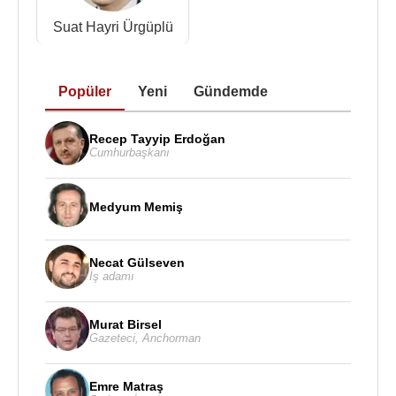
görevinden ayrıldı.
Suat Hayri Ürgüplü
Ekim 1979'daki ara seçimlerden sonra Cumhuriyet
Senatosu başkanlığına seçildi. 6 Nisan
1980
'de
görev süresi dolan Cumhurbaşkanı
Fahri
Popüler
Yeni
Gündemde
Korutürk
'ün yerine cumhurbaşkanlığı görevine
vekalet etti.
12 Eylül 1980
askeri müdahalesiyle
Recep Tayyip Erdoğan
görevi sona erdi. 5 yıllık siyaset yasağı verildi.
Cumhurbaşkanı
1983
yılında
Büyük Türkiye Partisi
'nin (BTP)
kuruluşunda rol oynadı. Büyük Türkiye Partisi'nin
Medyum Memiş
Milli Güvenlik Konseyi kararıyla kapatılmasının
ardından bazı eski AP'li ve Cumhuriyet Halk Partisi
Necat Gülseven
üyesi politikacılarla beraber 1 Haziran 1983-30
İş adamı
Eylül 1983 arasında Zincirbozan'da (Çanakkale)
gözetim altında tutuldu. 6 Eylül 1987'de yapılan
Murat Birsel
Gazeteci
,
Anchorman
referandum sonunda siyaset yasağı kalktı, ancak
Kasım
1990
'da aktif siyasetten ayrıldığını açıkladı.
Emre Matraş