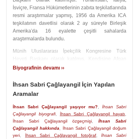
İsviçre, Fransa Hükümetlerinin zabıta teşkilatlarında
resmi araştırmalar yapmış, 1956 da Amerika ICA
teşkilatının davetlisi olarak 2 ay süreyle Birleşik
Amerika'da 16 eyalette çeşitli sahalarda
araştırmalarda bulundu.
Münih Uluslararası İpekçilik Kongresine Türk
Heyeti Başkanı olarak katılmış. Kendisine Afgan
Krallığı ve Mısır Cumhuriyeti tarafından nişan
Biyografinin devamı ››
verilmiştir
İhsan Sabri Çağlayangil İçin Yapılan
27 Mayıs 1960
ihtilalinden sonra tutuklandı ve 6 ay
Aramalar
sonra serbest bırakıldı. 1961 yılında Adalet Partisi
kontejanından Bursa senatörü seçildi.
İhsan Sabri Çağlayangil yaşıyor mu?
,
İhsan Sabri
Çağlayangil biyografi
,
İhsan Sabri Çağlayangil hayatı
,
20 Şubat
1965
tarihinde kurulan
Suat Hayri
İhsan Sabri Çağlayangil özgeçmişi
,
İhsan Sabri
Ürgüplü
’nün Başbakan olduğu (29. Hükümet)
Çağlayangil hakkında
,
İhsan Sabri Çağlayangil doğum
koalisyon hükümetinde Çalışma Bakanı oldu. 1965
yeri
,
İhsan Sabri Çağlayangil fotoğraf
,
İhsan Sabri
yılında yapılan genel seçimlerden sonra 27 Ekim