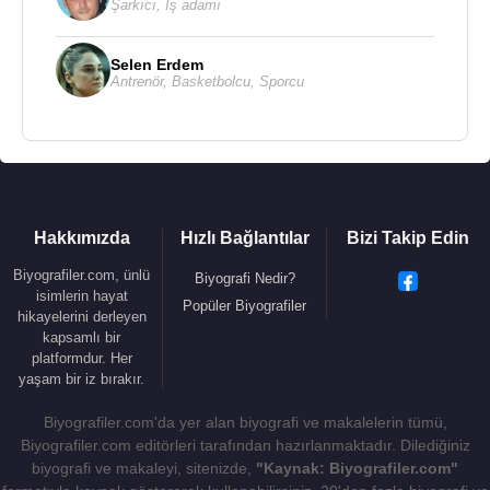
İhsan Sabri Çağlayangil
, 31 Aralık
1993
tarihinde
Şarkıcı
,
İş adamı
Ankara’da 85 yaşında ölmüştür.İstanbul,
Zincirlikuyu Mezarlığı'na defnedilmiştir.
Selen Erdem
Antrenör
,
Basketbolcu
,
Sporcu
İhsan Sabri Çağlayangil, evli idi, bir kızı vardır.
Kitapları
:
Arşiv İlmi
Polis Psikolojisi
Anılarım
Hakkımızda
Hızlı Bağlantılar
Bizi Takip Edin
Biyografiler.com, ünlü
Biyografi Nedir?
isimlerin hayat
Kaynak:Biyografiler.com
Popüler Biyografiler
hikayelerini derleyen
kapsamlı bir
platformdur. Her
yaşam bir iz bırakır.
Biyografiler.com'da yer alan biyografi ve makalelerin tümü,
Biyografiler.com editörleri tarafından hazırlanmaktadır. Dilediğiniz
biyografi ve makaleyi, sitenizde,
"Kaynak: Biyografiler.com"