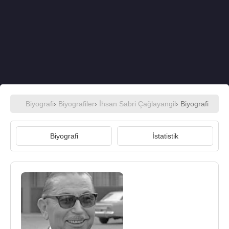
Biyografi
›
Biyografiler
›
İhsan Sabri Çağlayangil
› Biyografi
Biyografi
İstatistik