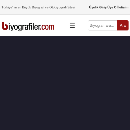
Türkiye’nin en Büyük Biyografi ve Otobiyografi Sitesi
Üyelik Girişi
Üye Ol
İletişim
☰
Ara