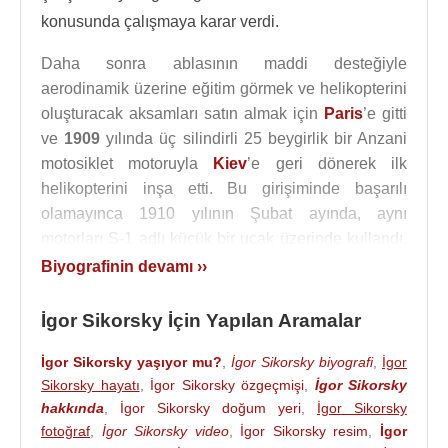
konusunda çalışmaya karar verdi.
Daha sonra ablasının maddi desteğiyle
aerodinamik üzerine eğitim görmek ve helikopterini
oluşturacak aksamları satın almak için
Paris
’e gitti
ve
1909
yılında üç silindirli 25 beygirlik bir Anzani
motosiklet motoruyla
Kiev
’e geri dönerek ilk
helikopterini inşa etti. Bu girişiminde başarılı
olamayınca 1910 yılının Şubat ayında, aynı
motorları S-1 adlı küçük bir uçak üzerinde kullandı,
fakat S-1 de hiçbir zaman havalanmayı
Biyografinin devamı ››
başaramadı. S-2 ve ondan daha büyük olan S-3,
sadece kısa bir süre için havalanabilse de, 50
İgor Sikorsky İçin Yapılan Aramalar
beygirlik motoruyla S-5 1911 yılının Mayıs ayında
İgor Sikorsky yaşıyor mu?
,
İgor Sikorsky biyografi
,
İgor
tam anlamıyla havalanmayı başardı.
Sikorsky hayatı
,
İgor Sikorsky özgeçmişi
,
İgor Sikorsky
100 beygirlik Argus motoruna sahip olan S-6 ise
hakkında
,
İgor Sikorsky doğum yeri
,
İgor Sikorsky
1911
yılının Kasım ayında uçmaya başladı.
fotoğraf
,
İgor Sikorsky video
,
İgor Sikorsky resim
,
İgor