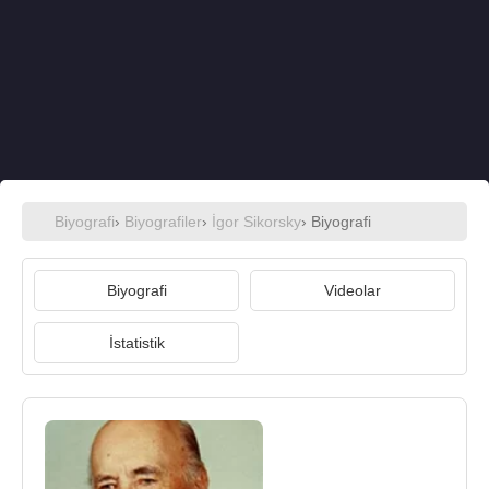
Biyografi
›
Biyografiler
›
İgor Sikorsky
› Biyografi
Biyografi
Videolar
İstatistik