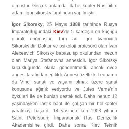
olmuştur. Gerçek anlamda ilk helikopter Rus bilim
adamı igor sikorsky tarafından yapılmıştır.
İgor Sikorsky
, 25 Mayıs
1889
tarihinde Rusya
İmparatorluğundaki
Kiev
’de 5 kardeşin en küçüğü
olarak doğmuştur. Tam adı Igor Ivanovich
Sikorsky’dir. Doktor ve psikoloji profesörü olan İvan
Alexeevich Sikorsky babası, tıp okulundan mezun
olan Mariya Stefanovna annesidir. İgor Sikorsky
küçüklüğünde okula gönderilmedi, ancak evde
annesi tarafından eğitildi. Annesi özellikle Leonardo
da Vinci sanatı ve yaşamı olmak üzere sanat
konusuna ağırlık veriyordu ve Jules Verne'nin
öyküleri ile de bunları destekledi. Daha henüz 12
yaşındayken lastik bant ile çalışan bir helikopter
yaratmayı başardı. 14 yaşında iken 1903 yılında
Saint Petersburg İmparatorluk Rus Denizcilik
Akademisi’ne girdi. Daha sonra Kiev Teknik