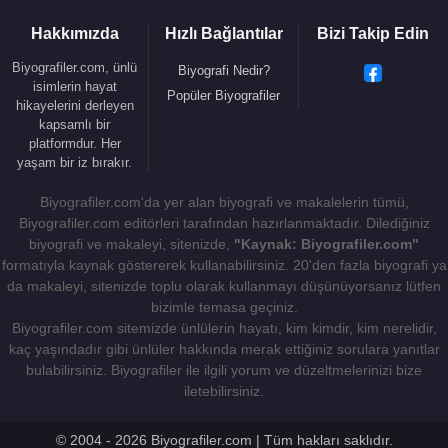
benzeyen rotor sistemiyle donatılmış Vought-
Hakkımızda
Hızlı Bağlantılar
Bizi Takip Edin
Sikorsky VS-300'yi geliştirdi.
Biyografiler.com, ünlü
Biyografi Nedir?
isimlerin hayat
Havacılık tarihinde silinmez izler bırakacak
Popüler Biyografiler
hikayelerini derleyen
Sikorsky’nin kurduğu şirket bugün Amerika, Avrupa,
kapsamlı bir
Asya ve Avustralya’da kolları olan, tüm dünyaya,
platformdur. Her
yaşam bir iz bırakır.
geliştirdiği onlarca model sivil ve askeri helikopteri
satan, milyarlarca dolar değerinde bir küresel dev
Biyografiler.com'da yer alan biyografi ve makalelerin tümü,
olmuştur.
Biyografiler.com editörleri tarafından hazırlanmaktadır. Dilediğiniz
biyografi ve makaleyi, sitenizde,
"Kaynak: Biyografiler.com"
İgor Sikorsky, Rusya'da Kiev’de Olga Fyodorovna
formatıyla kaynak göstererek kullanabilirsiniz. 20'den fazla biyografi ya
Simkovitch ile evlendi. Tania (d.1918) adında bir
da makaleyi, sitenizde toplu olarak kullanmayı düşünüyorsanız lütfen
kızı oldu. 1919 yılında boşandılar, kızı annesi ile
bizimle temasa geçiniz.
Biyografiler.com sitemizde ünlülerin hayatı, kim kimdir, kim nerelidir,
kaldı.
kaç yaşındadır gibi ünlüler hakkında merak ettiğiniz sorulara yanıtlar
İgor Sikorsky, 1924 yılında
New York
'ta Elisabeth
bulabilirsiniz. Biyografiler ile ilgili yorum ve düzeltmelerinizi bize
iletebilirsiniz.
Semion ile evlendi. Sergei (d.1925), Nikolai, Igor Jr,
George adlarında 4 oğlu oldu.
© 2004 - 2026 Biyografiler.com | Tüm hakları saklıdır.