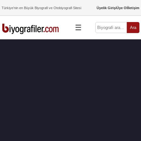
Türkiye’nin en Büyük Biyografi ve Otobiyografi Sitesi
Üyelik Girişi
Üye Ol
İletişim
☰
Ara