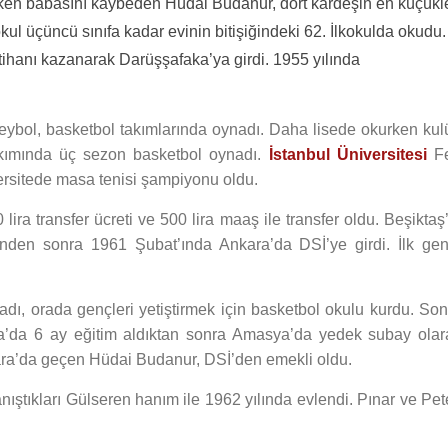
ayken babasını kaybeden Hüdai Budanur, dört kardeşin en küçükle
okul üçüncü sınıfa kadar evinin bitişiğindeki 62. İlkokulda okudu.
mtihanı kazanarak Darüşşafaka’ya girdi. 1955 yılında
leybol, basketbol takımlarında oynadı. Daha lisede okurken kul
kımında üç sezon basketbol oynadı.
İstanbul Üniversitesi
F
ersitede masa tenisi şampiyonu oldu.
ira transfer ücreti ve 500 lira maaş ile transfer oldu. Beşiktaş
inden sonra 1961 Şubat’ında Ankara’da DSİ’ye girdi. İlk gen
ı, orada gençleri yetiştirmek için basketbol okulu kurdu. Son
uzla’da 6 ay eğitim aldıktan sonra Amasya’da yedek subay olar
ara’da geçen Hüdai Budanur, DSİ’den emekli oldu.
ıştıkları Gülseren hanım ile 1962 yılında evlendi. Pınar ve Pet