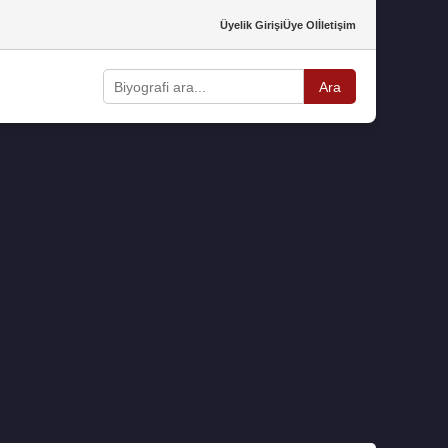
Üyelik Girişi
Üye Ol
İletişim
Ara