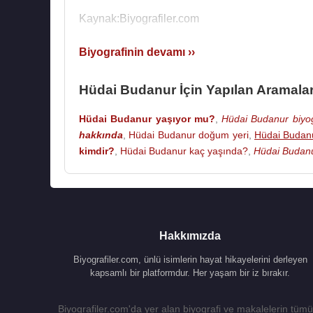
Kaynak:Biyografiler.com
Biyografinin devamı ››
Hüdai Budanur İçin Yapılan Aramala
Hüdai Budanur yaşıyor mu?
,
Hüdai Budanur biyog
hakkında
,
Hüdai Budanur doğum yeri
,
Hüdai Budanu
kimdir?
,
Hüdai Budanur kaç yaşında?
,
Hüdai Budanu
Hakkımızda
Biyografiler.com, ünlü isimlerin hayat hikayelerini derleyen
kapsamlı bir platformdur. Her yaşam bir iz bırakır.
Biyografiler.com'da yer alan biyografi ve makalelerin tümü,