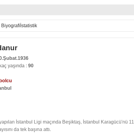
Biyografi
İstatistik
danur
0.Şubat.1936
kaç yaşında :
90
bolcu
anbul
yapılan İstanbul Ligi maçında Beşiktaş, İstanbul Karagücü'nü 11
ısını da tek başına attı.