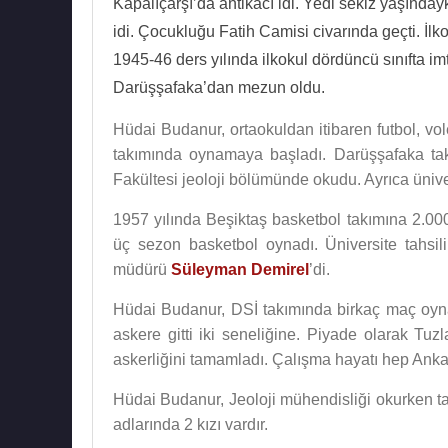
Kapalıçarşı’da antikacı idi. Yedi sekiz yaşınd
idi. Çocukluğu Fatih Camisi civarında geçti. İlk
1945-46 ders yılında ilkokul dördüncü sınıfta i
Darüşşafaka’dan mezun oldu.
Hüdai Budanur, ortaokuldan itibaren futbol, vo
takımında oynamaya başladı. Darüşşafaka ta
Fakültesi jeoloji bölümünde okudu. Ayrıca üniv
1957 yılında Beşiktaş basketbol takımına 2.000 l
üç sezon basketbol oynadı. Üniversite tahsil
müdürü
Süleyman Demirel
’di.
Hüdai Budanur, DSİ takımında birkaç maç oynad
askere gitti iki seneliğine. Piyade olarak T
askerliğini tamamladı. Çalışma hayatı hep Ank
Hüdai Budanur, Jeoloji mühendisliği okurken tan
adlarında 2 kızı vardır.