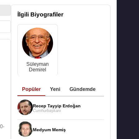
İlgili Biyografiler
Süleyman
Demirel
Popüler
Yeni
Gündemde
Recep Tayyip Erdoğan
Cumhurbaşkanı
0-
Medyum Memiş