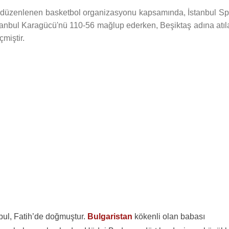
nda düzenlenen basketbol organizasyonu kapsamında, İstanbul Sp
stanbul Karagücü'nü 110-56 mağlup ederken, Beşiktaş adına atıl
miştir.
bul, Fatih’de doğmuştur.
Bulgaristan
kökenli olan babası