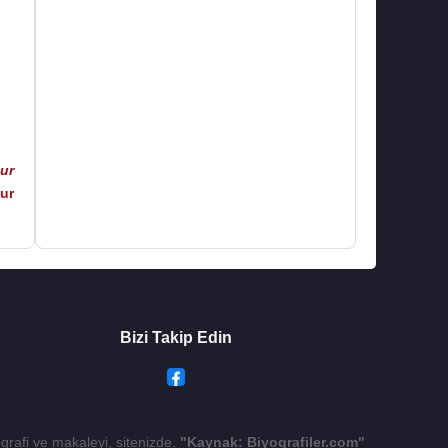
ur
ur
Bizi Takip Edin
ografi ve makaleyi, sitenizde,
"Kaynak: Biyografiler.com"