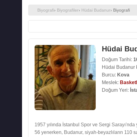
Biyografi
›
Biyografiler
›
Hüdai Budanur
› Biyografi
Hüdai Bu
Doğum Tarihi:
1
Hüdai Budanur 
Burcu:
Kova
Meslek:
Basket
Doğum Yeri:
İst
1957 yılında İstanbul Spor ve Sergi Sarayı'nda 
56 yenerken, Budanur, siyah-beyazlıların 110 say