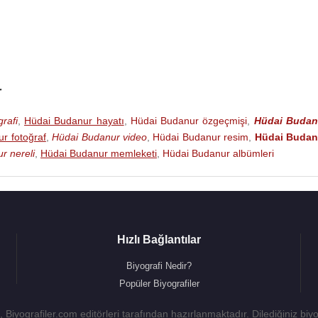
r
rafi
,
Hüdai Budanur hayatı
,
Hüdai Budanur özgeçmişi
,
Hüdai Budan
r fotoğraf
,
Hüdai Budanur video
,
Hüdai Budanur resim
,
Hüdai Budan
r nereli
,
Hüdai Budanur memleketi
,
Hüdai Budanur albümleri
Hızlı Bağlantılar
Biyografi Nedir?
Popüler Biyografiler
 Biyografiler.com editörleri tarafından hazırlanmaktadır. Dilediğiniz biy