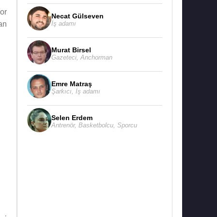
or
Necat Gülseven
İş adamı
an
Murat Birsel
Gazeteci
,
Anchorman
Emre Matraş
Şarkıcı
,
İş adamı
Selen Erdem
Antrenör
,
Basketbolcu
,
Sporcu