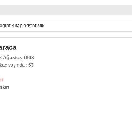
ografi
Kitaplar
İstatistik
araca
8.Ağustos.1963
kaç yaşında :
63
ci
nkırı