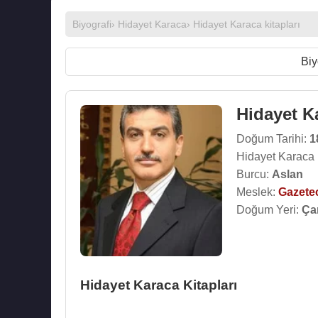
Biyografi
›
Hidayet Karaca
›
Hidayet Karaca kitapları
Biy
Hidayet K
Doğum Tarihi:
1
Hidayet Karaca 
Burcu:
Aslan
Meslek:
Gazete
Doğum Yeri:
Ça
Hidayet Karaca Kitapları