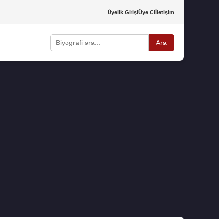
Üyelik Girişi
Üye Ol
İletişim
Ara