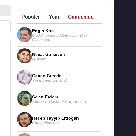
Popüler
Yeni
Gündemde
Engin Koç
Model
,
Sinema Oyuncusu
,
Dizi
Oyuncusu
Necat Gülseven
İş adamı
Canan Gerede
Yönetmen
,
Senarist
Selen Erdem
Antrenör
,
Basketbolcu
,
Sporcu
Recep Tayyip Erdoğan
Cumhurbaşkanı