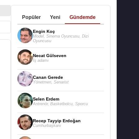
Popüler
Yeni
Gündemde
Engin Koç
Model
,
Sinema Oyuncusu
,
Dizi
Oyuncusu
Necat Gülseven
İş adamı
Canan Gerede
Yönetmen
,
Senarist
Selen Erdem
Antrenör
,
Basketbolcu
,
Sporcu
Recep Tayyip Erdoğan
Cumhurbaşkanı