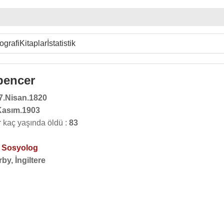
ografi
Kitaplar
İstatistik
pencer
7.Nisan.1820
Kasım.1903
 kaç yaşında öldü :
83
,
Sosyolog
by, İngiltere