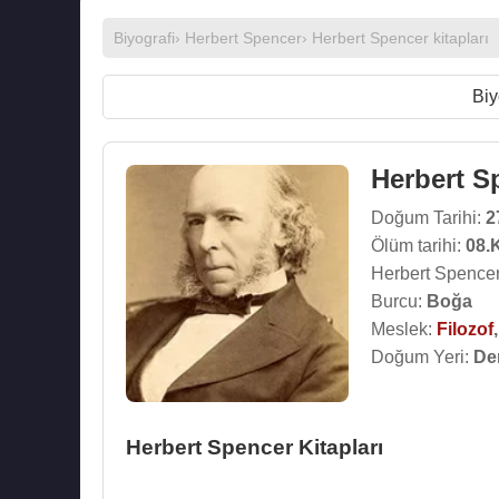
Biyografi
›
Herbert Spencer
›
Herbert Spencer kitapları
Biy
Herbert S
Doğum Tarihi:
2
Ölüm tarihi:
08.
Herbert Spencer
Burcu:
Boğa
Meslek:
Filozof
Doğum Yeri:
Der
Herbert Spencer Kitapları