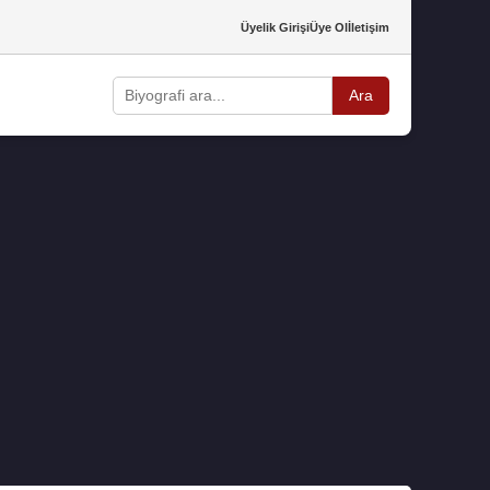
Üyelik Girişi
Üye Ol
İletişim
Ara