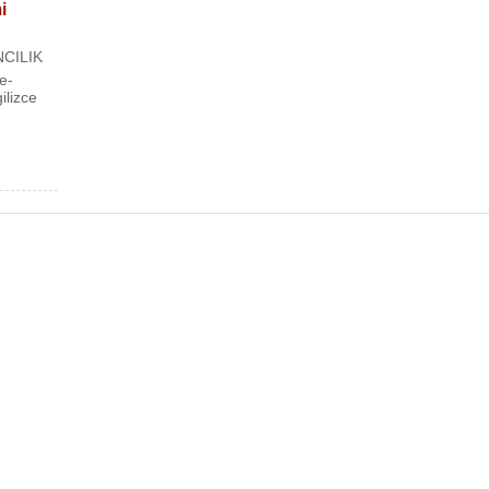
i
NCILIK
e-
ilizce