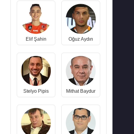
Elif Şahin
Oğuz Aydın
Stelyo Pipis
Mithat Baydur