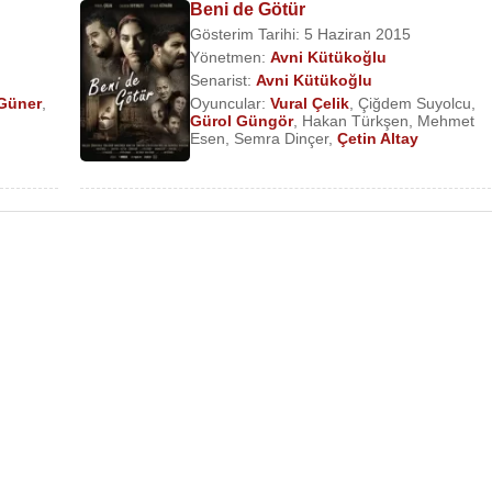
Beni de Götür
Gösterim Tarihi: 5 Haziran 2015
Yönetmen:
Avni Kütükoğlu
Senarist:
Avni Kütükoğlu
 Güner
,
Oyuncular:
Vural Çelik
,
Çiğdem Suyolcu
,
Gürol Güngör
,
Hakan Türkşen
,
Mehmet
Esen
,
Semra Dinçer
,
Çetin Altay