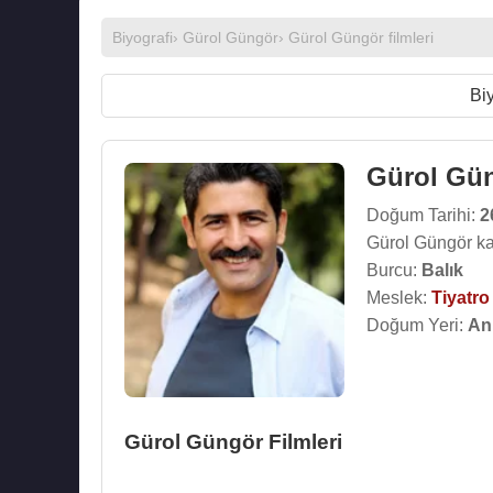
Biyografi
›
Gürol Güngör
›
Gürol Güngör filmleri
Biy
Gürol Gü
Doğum Tarihi:
2
Gürol Güngör ka
Burcu:
Balık
Meslek:
Tiyatr
Doğum Yeri:
An
Gürol Güngör Filmleri