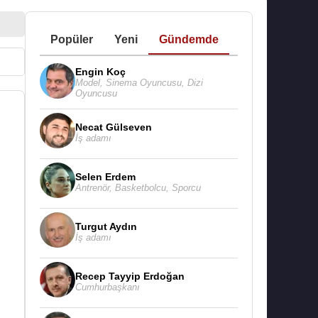
Popüler
Yeni
Gündemde
Engin Koç
Model
,
Sinema Oyuncusu
,
Dizi
Oyuncusu
Necat Gülseven
İş adamı
Selen Erdem
Antrenör
,
Basketbolcu
,
Sporcu
Turgut Aydın
İş adamı
Recep Tayyip Erdoğan
Cumhurbaşkanı