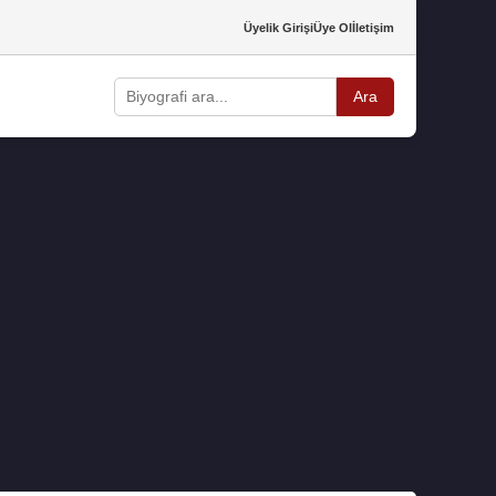
Üyelik Girişi
Üye Ol
İletişim
Ara