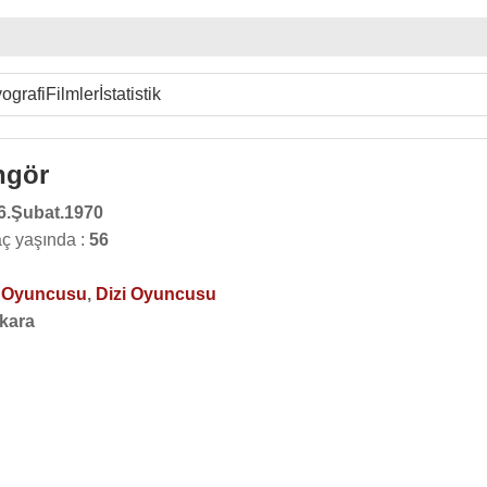
ografi
Filmler
İstatistik
ngör
6.Şubat.1970
ç yaşında :
56
o Oyuncusu
,
Dizi Oyuncusu
kara