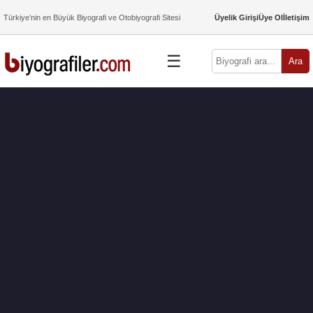
Türkiye’nin en Büyük Biyografi ve Otobiyografi Sitesi
Üyelik Girişi
Üye Ol
İletişim
☰
Ara