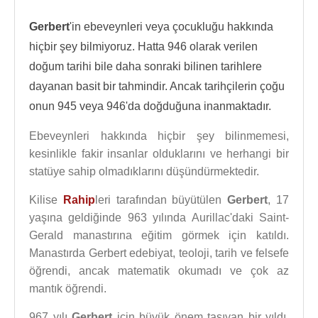
Gerbert
'in ebeveynleri veya çocukluğu hakkında
hiçbir şey bilmiyoruz. Hatta 946 olarak verilen
doğum tarihi bile daha sonraki bilinen tarihlere
dayanan basit bir tahmindir. Ancak tarihçilerin çoğu
onun 945 veya 946'da doğduğuna inanmaktadır.
Ebeveynleri hakkında hiçbir şey bilinmemesi,
kesinlikle fakir insanlar olduklarını ve herhangi bir
statüye sahip olmadıklarını düşündürmektedir.
Kilise
Rahip
leri tarafından büyütülen
Gerbert
, 17
yaşına geldiğinde 963 yılında Aurillac'daki Saint-
Gerald manastırına eğitim görmek için katıldı.
Manastırda Gerbert edebiyat, teoloji, tarih ve felsefe
öğrendi, ancak matematik okumadı ve çok az
mantık öğrendi.
967 yılı
Gerbert
için büyük önem taşıyan bir yıldı,