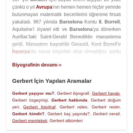
çünkü o yıl
Avrupa
'nın hemen hemen hiçbir yerinde
bulunmayan matematik becerilerini öğrenme fırsatı
yakaladı. 967 yılında
Barselona
Kontu
II. Borrell
,
Aquitaine'i ziyaret etti ve
Barselona
'ya dönerken
Aurillac'taki Saint-Gerald Benediktin manastırına
geldi. Manastırın başrahibi Gerauld, Kont Borrell'e
İspanya
'da sanat bilginleri olup olmadığını sordu
ve çok sayıda bilgin olduğunu söylediğinde,
Biyografinin devamı ››
Gerauld; Kont Borrell'i öğrencilerinden birini
kendisiyle birlikte
Barselona
'ya götürmesi için ikna
Gerbert İçin Yapılan Aramalar
etti, böylece oradaki öğrenimden faydalanabilirdi.
Manastırdaki kardeşler en çok faydalanabilecek
Gerbert yaşıyor mu?
,
Gerbert biyografi
,
Gerbert hayatı
,
kişinin
Gerbert
olduğuna karar verdiler ve Kont
Gerbert özgeçmişi
,
Gerbert hakkında
,
Gerbert doğum
Borrell'e
Barselona
'ya eşlik etti.
Gerbert
, orada üç
yeri
,
Gerbert fotoğraf
,
Gerbert video
,
Gerbert resim
,
yıl boyunca
Barselona
yakınlarındaki Vich katedral
Gerbert kimdir?
,
Gerbert kaç yaşında?
,
Gerbert nereli
,
okulunda yaşadı.
Gerbert memleketi
,
Gerbert albümleri
Vich katedralinin
Piskopos
u Atto aynı zamanda