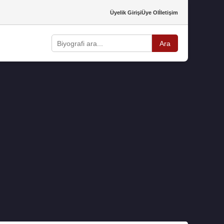
Üyelik Girişi
Üye Ol
İletişim
Ara