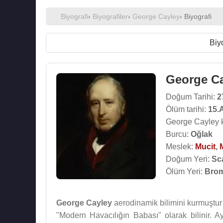
Biyografi
›
Biyografiler
›
George Cayley
› Biyografi
Biy
George C
Doğum Tarihi:
2
Ölüm tarihi:
15.
George Cayley k
Burcu:
Oğlak
Meslek:
Mucit
,
Doğum Yeri:
Sc
Ölüm Yeri:
Brom
George Cayley
aerodinamik bilimini kurmuştur 
"Modern Havacılığın Babası" olarak bilinir. A