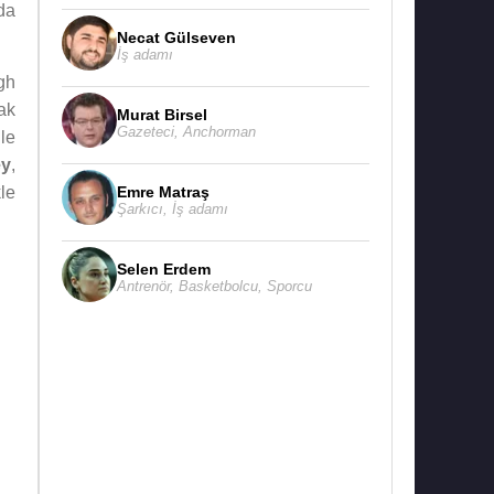
'da
Necat Gülseven
İş adamı
gh
ak
Murat Birsel
Gazeteci
,
Anchorman
le
ey
,
Emre Matraş
le
Şarkıcı
,
İş adamı
Selen Erdem
Antrenör
,
Basketbolcu
,
Sporcu