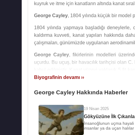
kuyruk ve itme için kanatların altında kanat sıra
George Cayley
, 1804 yılında küçük bir model 
1804 yılında yapmaya başladığı deneylerle, d
kaldırma kuvveti, kanat yapıları hakkında daha 
çalışmaları, günümüzde uygulanan aerodinamik t
George Cayley
, fikirlerinin modelleri üzerin
uçurdu. Bu uçuş, bir havacılık tarihçisi olan C.
kabul edilmiştir. Kanat yüzeyi yaklaşık 5 fit k
dikey bir yüzgeci olan ayarlanabilir bir kuyruğu 
Biyografinin devamı ››
George Cayley
bir kanat profili tasarlayan ilk k
George Cayley Hakkında Haberler
George Cayley
, kuşların sadece kemerli kana
sabit kanatlı makinelerin uçabileceği fikrini or
19 Nisan 2025
dengelemesi ve itme kuvvetinin en aza indirilm
Gökyüzüne İlk Çıkanla
İnsanoğlunun uçma hayali 
temel prensibini kavramıştı.
insanlar ya da uçan halılar