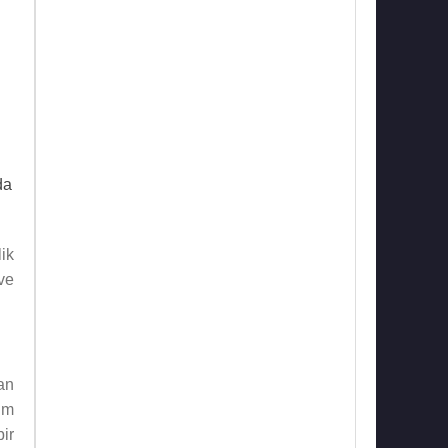
da
ik
ve
an
im
ir