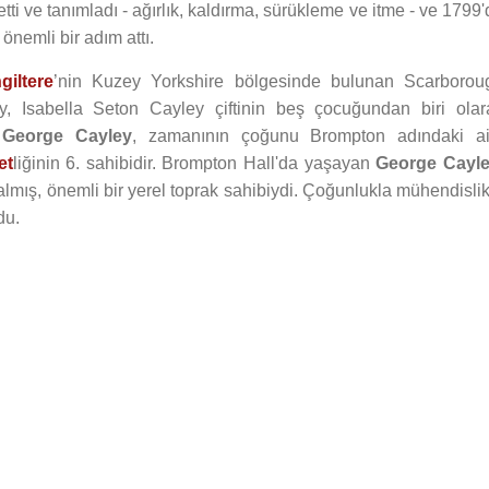
ti ve tanımladı - ağırlık, kaldırma, sürükleme ve itme - ve 1799
önemli bir adım attı.
ngiltere
’nin Kuzey Yorkshire bölgesinde bulunan Scarborou
 Isabella Seton Cayley çiftinin beş çocuğundan biri olar
.
George Cayley
, zamanının çoğunu Brompton adındaki ai
et
liğinin 6. sahibidir. Brompton Hall'da yaşayan
George Cayl
mış, önemli bir yerel toprak sahibiydi. Çoğunlukla mühendislik
du.