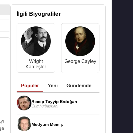
İlgili Biyografiler
Wright
George Cayley
Kardeşler
Popüler
Yeni
Gündemde
Recep Tayyip Erdoğan
Cumhurbaşkanı
yı
Medyum Memiş
ge