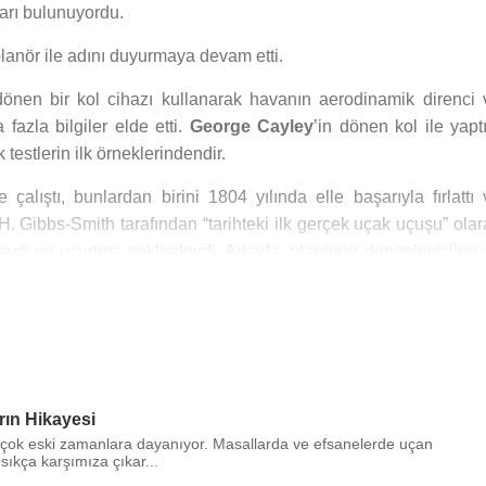
ları bulunuyordu.
planör ile adını duyurmaya devam etti.
önen bir kol cihazı kullanarak havanın aerodinamik direnci 
fazla bilgiler elde etti.
George Cayley
’in dönen kol ile yapt
estlerin ilk örneklerindendir.
de çalıştı, bunlardan birini 1804 yılında elle başarıyla fırlattı
 H. Gibbs-Smith tarafından “tarihteki ilk gerçek uçak uçuşu” ola
areydi ve uçurtma şeklindeydi. Arkada, planörün dengeleyicileri 
vardı.
işi olup, insanlı uçuş tarihine katkısı çok büyüktür.
t yüzeylerini bükerek uzun mesafelere uçtuklarını gözlemledi 
taya çıkardı. Daha 1799 gibi erken bir tarihte, kaldırmanın ağırl
esi, gereken sürtünmeyi yenmesi gerektiği için havadan ağır uç
rın Hikayesi
çok eski zamanlara dayanıyor. Masallarda ve efsanelerde uçan
 sıkça karşımıza çıkar...