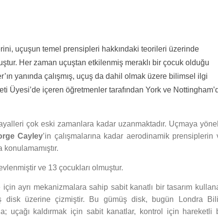
erini, uçuşun temel prensipleri hakkındaki teorileri üzerinde
rmuştur. Her zaman uçuştan etkilenmiş meraklı bir çocuk olduğu
r’ın yanında çalışmış, uçuş da dahil olmak üzere bilimsel ilgi
eti Üyesi’de içeren öğretmenler tarafından York ve Nottingham’
hayalleri çok eski zamanlara kadar uzanmaktadır. Uçmaya yönel
orge Cayley
’in çalışmalarına kadar aerodinamik prensiplerin 
ya konulamamıştır.
evlenmiştir ve 13 çocukları olmuştur.
 için ayrı mekanizmalara sahip sabit kanatlı bir tasarım kullan
üş disk üzerine çizmiştir. Bu gümüş disk, bugün Londra Bil
; uçağı kaldırmak için sabit kanatlar, kontrol için hareketli b