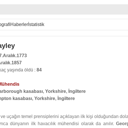
ografi
Haberler
İstatistik
ayley
7.Aralık.1773
Aralık.1857
aç yaşında öldü :
84
Mühendis
arborough kasabası, Yorkshire, İngiltere
pton kasabası, Yorkshire, İngiltere
ve uçağın temel prensiplerini açıklayan ilk kişi olduğundan dola
yrıca dünyanın ilk havacılık mühendisi olarak da anılır.
Geor