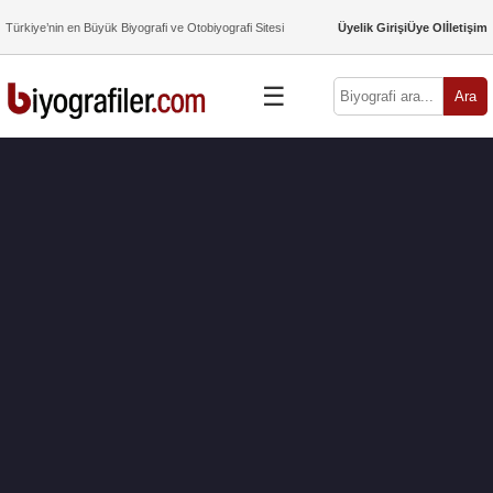
Türkiye’nin en Büyük Biyografi ve Otobiyografi Sitesi
Üyelik Girişi
Üye Ol
İletişim
☰
Ara