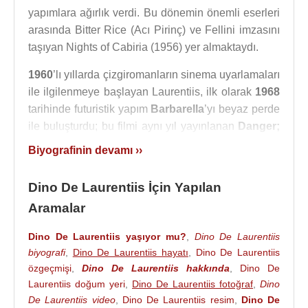
yapımlara ağırlık verdi. Bu dönemin önemli eserleri
arasında Bitter Rice (Acı Pirinç) ve Fellini imzasını
taşıyan Nights of Cabiria (1956) yer almaktaydı.
1960
’lı yıllarda çizgiromanların sinema uyarlamaları
ile ilgilenmeye başlayan Laurentiis, ilk olarak
1968
tarihinde futuristik yapım
Barbarella
’yı beyaz perde
ile buluşturdu; bu filmi aynı yıl yayınlanan
Danger;
Diabolik
takip etti.
Biyografinin devamı ››
1976
yılında
Holywood
ile daha iyi etkileşimde
Dino De Laurentiis İçin Yapılan
bulunmak amacıyla Carolina, A.B.D.’ye taşınan
Laurentiis, burada
De Laurentiis Entertainment
Aramalar
Group
(DEG) adını taşıyan kendi film stüdyosunu
Dino De Laurentiis yaşıyor mu?
,
Dino De Laurentiis
kurdu. 70’li ve 80’li yıllarda pek çok farklı alandan
biyografi
,
Dino De Laurentiis hayatı
,
Dino De Laurentiis
özgün sinema eserleri veren yönetmen, bu
özgeçmişi
,
Dino De Laurentiis hakkında
,
Dino De
dönemde her biri kült olarak adlandırılan pek çok
Laurentiis doğum yeri
,
Dino De Laurentiis fotoğraf
,
Dino
yapıma imza attı; çizgiroman uyarlamaları Flash
De Laurentiis video
,
Dino De Laurentiis resim
,
Dino De