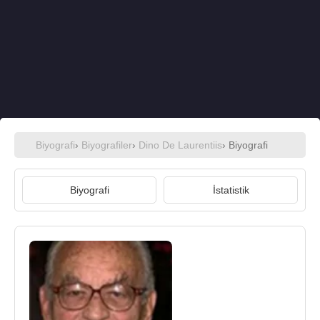
Biyografi
›
Biyografiler
›
Dino De Laurentiis
› Biyografi
Biyografi
İstatistik