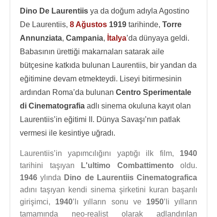
Dino De Laurentiis
ya da doğum adıyla Agostino
De Laurentiis,
8 Ağustos
1919
tarihinde,
Torre
Annunziata
,
Campania
,
İtalya
’da dünyaya geldi.
Babasının ürettiği makarnaları satarak aile
bütçesine katkıda bulunan Laurentiis, bir yandan da
eğitimine devam etmekteydi. Liseyi bitirmesinin
ardından Roma’da bulunan
Centro Sperimentale
di Cinematografia
adlı sinema okuluna kayıt olan
Laurentiis’in eğitimi II. Dünya Savaşı’nın patlak
vermesi ile kesintiye uğradı.
Laurentiis’in yapımcılığını yaptığı ilk film,
1940
tarihini taşıyan
L'ultimo Combattimento
oldu.
1946
ylında
Dino de Laurentiis Cinematografica
adını taşıyan kendi sinema şirketini kuran başarılı
girişimci,
1940
’lı yılların sonu ve
1950
’li yılların
tamamında neo-realist olarak adlandırılan