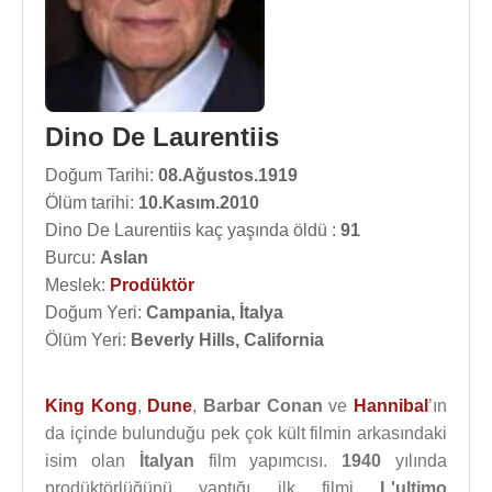
Dino De Laurentiis
Doğum Tarihi:
08.Ağustos.1919
Ölüm tarihi:
10.Kasım.2010
Dino De Laurentiis kaç yaşında öldü :
91
Burcu:
Aslan
Meslek:
Prodüktör
Doğum Yeri:
Campania, İtalya
Ölüm Yeri:
Beverly Hills, California
King Kong
,
Dune
,
Barbar Conan
ve
Hannibal
’ın
da içinde bulunduğu pek çok kült filmin arkasındaki
isim olan
İtalyan
film yapımcısı.
1940
yılında
prodüktörlüğünü yaptığı ilk filmi
L'ultimo