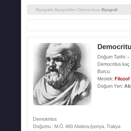
Biyografi
›
Biyografiler
›
Democritus
› Biyografi
Democrit
Doğum Tarihi:
-
Democritus kaç 
Burcu:
Meslek:
Filozof
Doğum Yeri:
Ab
Demokritos
Doğumu : M.Ö. 460 Abdera,İyonya, Trakya