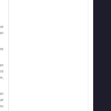
ve
an
re
an
ni
e,
an
ar
bu