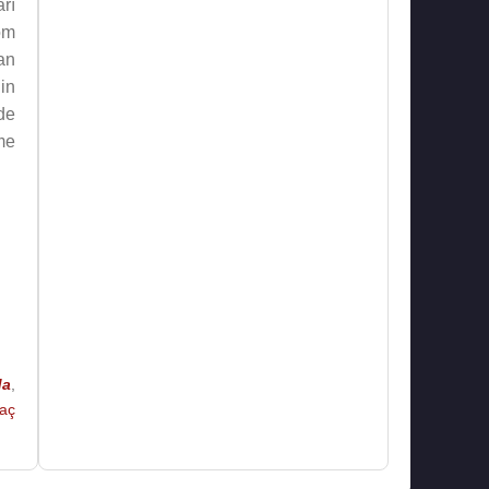
rı
om
lan
in
de
me
ın
am
da
,
lar
aç
ar