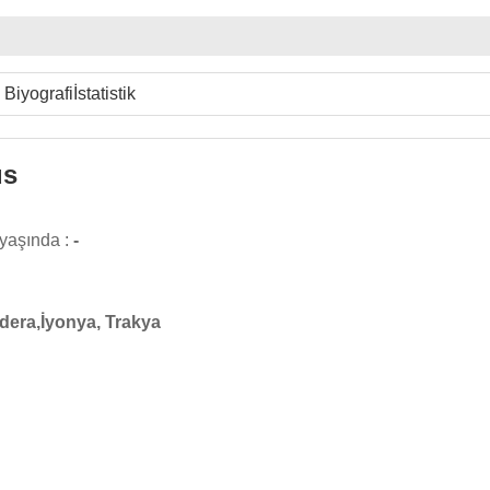
Biyografi
İstatistik
us
yaşında :
-
dera,İyonya, Trakya