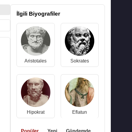
İlgili Biyografiler
Aristotales
Sokrates
Hipokrat
Eflatun
Popüler
Yeni
Gündemde