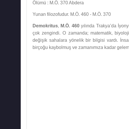
Ölümü : M.Ö. 370 Abdera
Yunan filozofudur. M.Ö. 460 - M.Ö. 370
Demokritus
,
M.Ö. 460
yılında Trakya’da İyony
çok zengindi. O zamanda; matematik, biyoloji
değişik sahalara yönelik bir bilgisi vardı. İns
birçoğu kaybolmuş ve zamanımıza kadar geleme