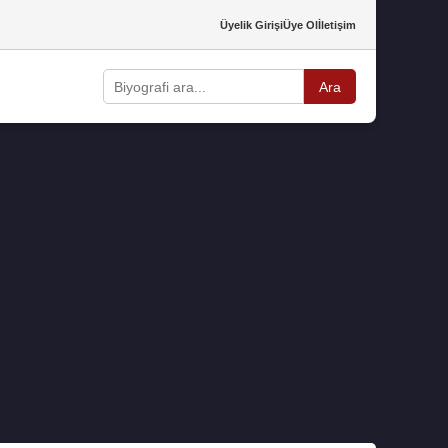
Üyelik Girişi
Üye Ol
İletişim
Ara