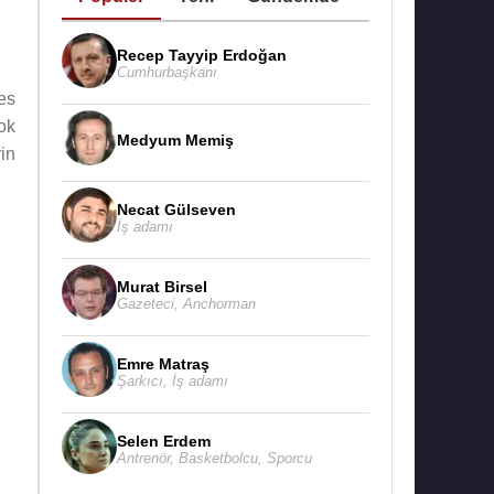
Recep Tayyip Erdoğan
Cumhurbaşkanı
es
ok
Medyum Memiş
in
Necat Gülseven
İş adamı
Murat Birsel
Gazeteci
,
Anchorman
Emre Matraş
Şarkıcı
,
İş adamı
Selen Erdem
Antrenör
,
Basketbolcu
,
Sporcu