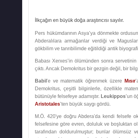
İlkçağın en büyük doğa araştırıcısı sayılır.
Pers hükümdarının Asya’ya dönmekte ordusunu
Abderalılara armağanlar verdiği ve Maguslar (
gökbilim ve tanrıbilimde eğitildiği antik biyograf
Babası Xerxes’in ölümünden sonra servetinin b
çıktı. Ancak Demokritus bir gezgin değil, bir bilgi
Babil
'e ve matematik öğrenmek üzere
Mısır
'
Demokritus, çeşitli bilginlerle, özellikle mat
bütünüyle felsefeye adamıştır.
Leukippos
’un ö
Aristotales
’ten büyük saygı gördü.
M.Ö. 420'ye doğru Abdera'da kendi felsefe o
felsefesine göre evren, doluluk ve boşluktan o
tarafından doldurulmuştur; bunlar ölümsüz ve y