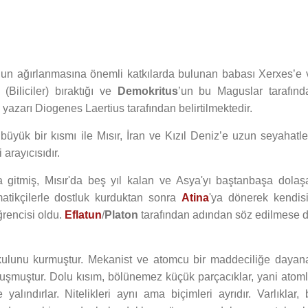
n ağırlanmasına önemli katkılarda bulunan babası Xerxes’e 
Biliciler) bıraktığı ve
Demokritus
’un bu Maguslar tarafınd
i yazarı Diogenes Laertius tarafından belirtilmektedir.
üyük bir kısmı ile Mısır, İran ve Kızıl Deniz’e uzun seyahatle
 arayıcısıdır.
a gitmiş, Mısır'da beş yıl kalan ve Asya'yı baştanbaşa dolaş
ematikçilerle dostluk kurduktan sonra
Atina
'ya dönerek kendisi
ğrencisi oldu.
Eflatun
/
Platon
tarafından adından söz edilmese d
kulunu kurmuştur. Mekanist ve atomcu bir maddeciliğe dayan
luşmuştur. Dolu kısım, bölünemez küçük parçacıklar, yani atoml
alındırlar. Nitelikleri aynı ama biçimleri ayrıdır. Varlıklar, 