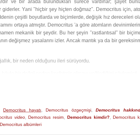
dır ve bir arada bulundukları sürece vardırlar; şayet bunla
r giderler. Yani "hiçbir şey hiçten doğmaz". Democritus için, at
denin çeşitli boyutlarda ve biçimlerde, değişik hız dereceleri o
mını ortaya atmıştır. Democritus 'a göre atomların devinimlerin
mamen mekanik bir şeydir. Bu her şeyin "rastlantısal" bir biçim
ın değişmez yasalarını izler. Ancak mantık ya da bir gereksin
allık, bir neden olduğunu ileri sürüyordu.
 böyle bir doğal neden keşfetmiş olmayı yeğlediğini söylemişti.
a açıklayabiliyordu. Ona göre algılayışımızın nedeni, atomlar
edeni "Ay'ın atomlarının" gözümüze girmesiydi.
rak etmiş ve insanların önceleri hayvanlarınkine benzer bir yaş
,
Democritus hayatı
,
Democritus özgeçmişi
,
Democritus hakkın
 yaratık olan insanı, buluşlara yönelten zorunluluklardır ve insan
critus video
,
Democritus resim
,
Democritus kimdir?
,
Democritus k
Democritus albümleri
aire veya Bir Küreye Çizilen Teğet", "Geometri Üzerine", "Sayıl