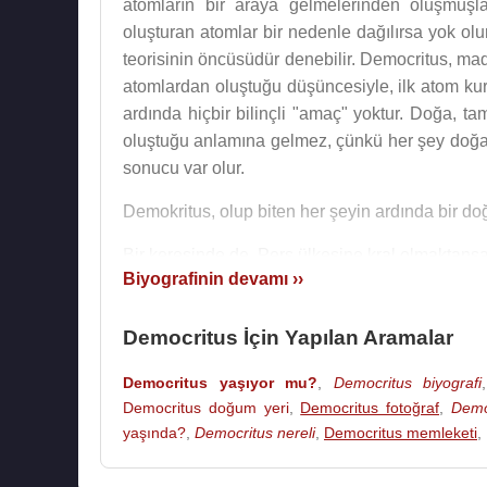
atomların bir araya gelmelerinden oluşmuşlar
oluşturan atomlar bir nedenle dağılırsa yok olu
teorisinin öncüsüdür denebilir. Democritus, mad
atomlardan oluştuğu düşüncesiyle, ilk atom kura
ardında hiçbir bilinçli "amaç" yoktur. Doğa, ta
oluştuğu anlamına gelmez, çünkü her şey doğan
sonucu var olur.
Demokritus, olup biten her şeyin ardında bir doğ
Bir keresinde de, Pers ülkesine kral olmaktansa
Biyografinin devamı ››
Democritus'a göre atom teorisi algılarımızı d
boşlukta hareket edişleriydi. Ay'ı görmemizin n
Democritus İçin Yapılan Aramalar
Democritus, insanlık tarihinin başlangıcını me
Democritus yaşıyor mu?
,
Democritus biyografi
sürdüklerini ileri sürmüştür. Ona göre akıllı bir
Democritus doğum yeri
,
Democritus fotoğraf
,
Demo
"ilerleme" sonucu "kültür"e sahip olmuştur
yaşında?
,
Democritus nereli
,
Democritus memleketi
,
Democritus, matematikle de ilgilenmiş ve "Bir D