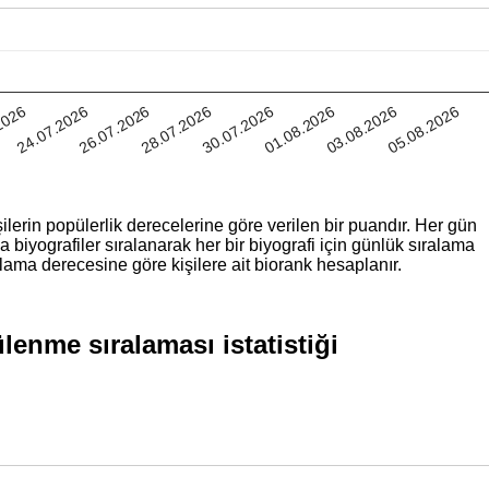
30.07.2026
05.08.2026
26.07.2026
01.08.2026
2026
28.07.2026
03.08.2026
24.07.2026
ilerin popülerlik derecelerine göre verilen bir puandır. Her gün
iyografiler sıralanarak her bir biyografi için günlük sıralama
lama derecesine göre kişilere ait biorank hesaplanır.
enme sıralaması istatistiği