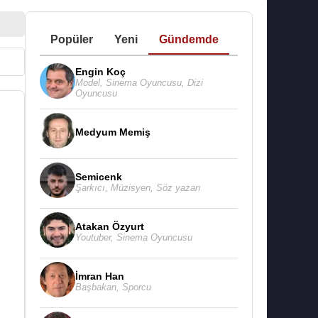
Popüler
Yeni
Gündemde
Engin Koç
Model
,
Sinema Oyuncusu
,
Dizi
Oyuncusu
Medyum Memiş
Semicenk
Şarkıcı
,
Müzisyen
,
Söz yazarı
Atakan Özyurt
Youtuber
,
Sinema Oyuncusu
İmran Han
Başbakan
,
Sporcu