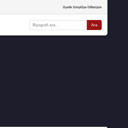
Üyelik Girişi
Üye Ol
İletişim
Ara