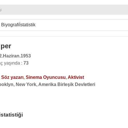
ği
Biyografi
İstatistik
uper
2.Haziran.1953
ç yaşında :
73
,
Söz yazarı
,
Sinema Oyuncusu
,
Aktivist
oklyn, New York, Amerika Birleşik Devletleri
tatistiği