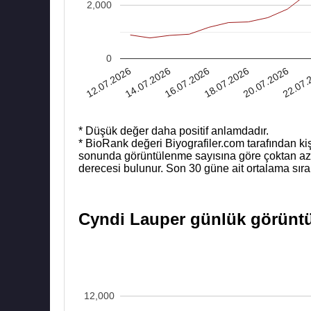
2,000
0
14.07.2026
20.07.2026
16.07.2026
22.07.
12.07.2026
18.07.2026
* Düşük değer daha positif anlamdadır.
* BioRank değeri Biyografiler.com tarafından kiş
sonunda görüntülenme sayısına göre çoktan aza b
derecesi bulunur. Son 30 güne ait ortalama sıra
Cyndi Lauper günlük görüntül
12,000