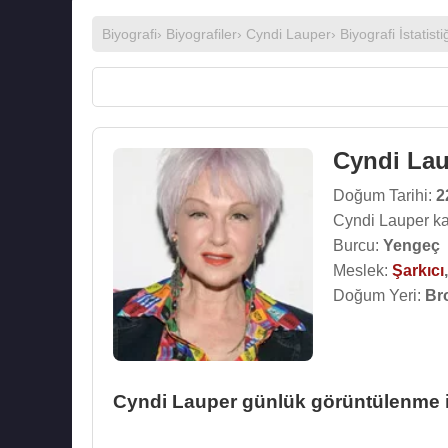
Biyografi
›
Biyografiler
›
Cyndi Lauper
› Biyografi İstatisti
Cyndi La
Doğum Tarihi:
2
Cyndi Lauper ka
Burcu:
Yengeç
Meslek:
Şarkıcı
Doğum Yeri:
Bro
Cyndi Lauper günlük görüntülenme is