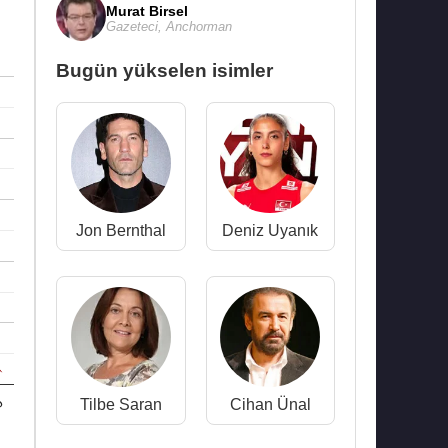
Murat Birsel
Gazeteci
,
Anchorman
Bugün yükselen isimler
Jon Bernthal
Deniz Uyanık
6
Tilbe Saran
Cihan Ünal