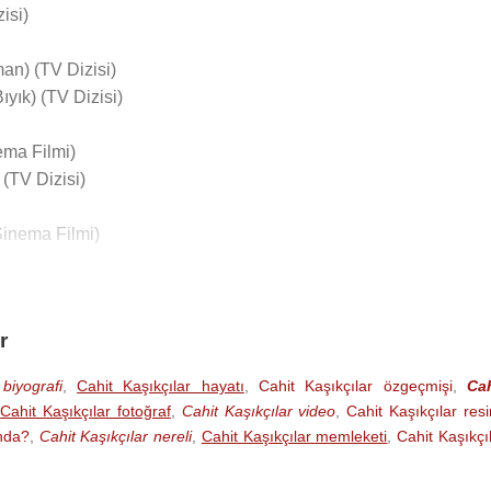
isi)
an) (TV Dizisi)
ıyık) (TV Dizisi)
ema Filmi)
(TV Dizisi)
Sinema Filmi)
r
i)
biyografi
,
Cahit Kaşıkçılar hayatı
,
Cahit Kaşıkçılar özgeçmişi
,
Cah
,
Cahit Kaşıkçılar fotoğraf
,
Cahit Kaşıkçılar video
,
Cahit Kaşıkçılar res
ında?
,
Cahit Kaşıkçılar nereli
,
Cahit Kaşıkçılar memleketi
,
Cahit Kaşıkçı