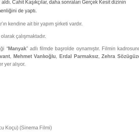
ı aldı. Cahit Kaşıkçılar, daha sonraları Gerçek Kesit dizinin
nliğini de yaptı.
ın kendine ait bir yapım şirketi vardır.
 olarak çalışmaktadır.
ği “
Manyak
” adlı filmde başrolde oynamıştır. Filmin kadrosun
vant
,
Mehmet Vanlıoğlu
,
Erdal Parmaksız
,
Zehra Sözügüz
r yer alıyor.
u Koçu) (Sinema Filmi)