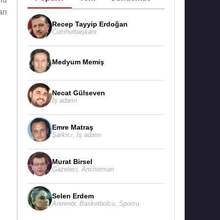
yan
Recep Tayyip Erdoğan
Cumhurbaşkanı
Medyum Memiş
Necat Gülseven
İş adamı
Emre Matraş
Şarkıcı
,
İş adamı
Murat Birsel
Gazeteci
,
Anchorman
Selen Erdem
Antrenör
,
Basketbolcu
,
Sporcu