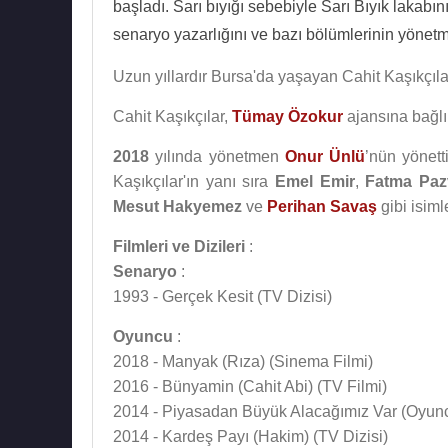
başladı. Sarı bıyığı sebebiyle Sarı Bıyık lakabın
senaryo yazarlığını ve bazı bölümlerinin yönetme
Uzun yıllardır Bursa'da yaşayan Cahit Kaşıkçılar'
Cahit Kaşıkçılar,
Tümay Özokur
ajansına bağlı
2018
yılında yönetmen
Onur Ünlü
’nün yönetti
Kaşıkçılar'ın yanı sıra
Emel Emir
,
Fatma Paz
Mesut Hakyemez
ve
Perihan Savaş
gibi isimle
Filmleri ve Dizileri
:
Senaryo
:
1993 - Gerçek Kesit (TV Dizisi)
Oyuncu
:
2018 - Manyak (Rıza) (Sinema Filmi)
2016 - Bünyamin (Cahit Abi) (TV Filmi)
2014 - Piyasadan Büyük Alacağımız Var (Oyunc
2014 - Kardeş Payı (Hakim) (TV Dizisi)