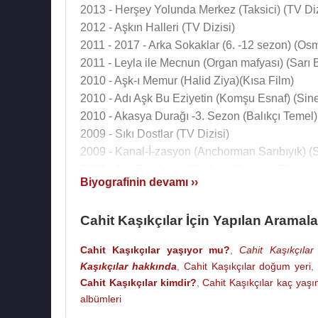
2013 - Herşey Yolunda Merkez (Taksici) (TV Diz
2012 - Aşkın Halleri (TV Dizisi)
2011 - 2017 - Arka Sokaklar (6. -12 sezon) (Osm
2011 - Leyla ile Mecnun (Organ mafyası) (Sarı B
2010 - Aşk-ı Memur (Halid Ziya)(Kısa Film)
2010 - Adı Aşk Bu Eziyetin (Komşu Esnaf) (Sin
2010 - Akasya Durağı -3. Sezon (Balıkçı Temel) 
2009 - Sıkı Dostlar (TV Dizisi)
2009 - Kanal-İ-zasyon (Anchorman Sarıbıyık) (
2008 - Aşk Tutulması (Berber) (Sinema Filmi)
Biyografinin devamı ››
2007 - Yemin (Okul Müdürü) (TV Dizisi)
2006 - Sev Kardeşim (Mahalleli) (TV Dizisi)
Cahit Kaşıkçılar İçin Yapılan Aramala
2005 - Yanık Koza (Doktor) (TV Dizisi)
2005 - Dikkat Şahan Çıkabilir (Samet) (TV Dizis
Cahit Kaşıkçılar yaşıyor mu?
,
Cahit Kaşıkçılar 
2005 - Belalı Baldız (TV Dizisi)
Kaşıkçılar hakkında
,
Cahit Kaşıkçılar doğum yeri
2005 - Aşk Oyunu (Mehmet) (TV Dizisi)
Cahit Kaşıkçılar kimdir?
,
Cahit Kaşıkçılar kaç yaş
2005 - 2006 - Acı Hayat (Emlakçı) (TV Dizisi)
albümleri
2004 - Kapkaç (TV Filmi)