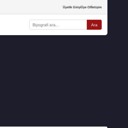
Üyelik Girişi
Üye Ol
İletişim
Ara