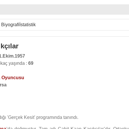
Biyografi
İstatistik
kçılar
1.Ekim.1957
 kaç yaşında :
69
 Oyuncusu
rsa
ığı 'Gerçek Kesit' programında tanındı.
rsa
’da doğmuştur. Tam adı Cahit Kaan Kaşıkçılar’dır. Ortaoku