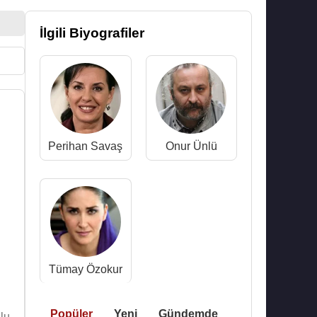
İlgili Biyografiler
Perihan Savaş
Onur Ünlü
Tümay Özokur
Popüler
Yeni
Gündemde
lu