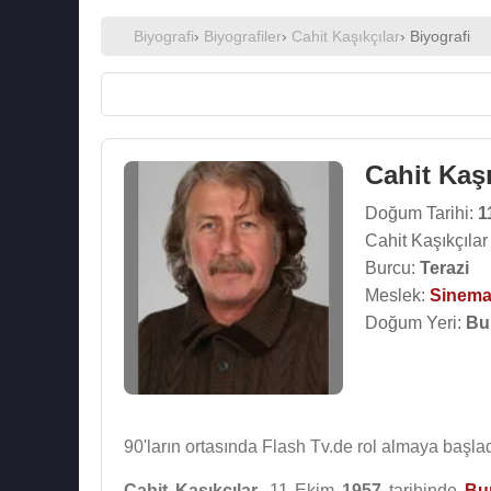
Biyografi
›
Biyografiler
›
Cahit Kaşıkçılar
› Biyografi
Cahit Kaşı
Doğum Tarihi:
1
Cahit Kaşıkçılar
Burcu:
Terazi
Meslek:
Sinema
Doğum Yeri:
Bu
90'ların ortasında Flash Tv.de rol almaya başlad
Cahit Kaşıkçılar
, 11 Ekim
1957
tarihinde
Bu