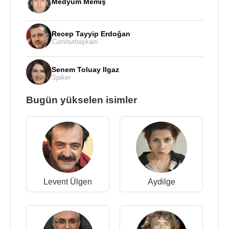
Medyum Memiş
Recep Tayyip Erdoğan
Cumhurbaşkanı
Senem Toluay Ilgaz
Spiker
Bugün yükselen isimler
Levent Ülgen
Aydilge