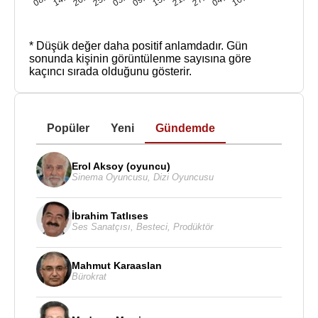
* Düşük değer daha positif anlamdadır.
Gün
sonunda kişinin görüntülenme sayısına göre
kaçıncı sırada olduğunu gösterir.
Popüler
Yeni
Gündemde
Erol Aksoy (oyuncu)
Sinema Oyuncusu
,
Dizi Oyuncusu
İbrahim Tatlıses
Ses Sanatçısı
,
Besteci
,
Prodüktör
Mahmut Karaaslan
Bürokrat