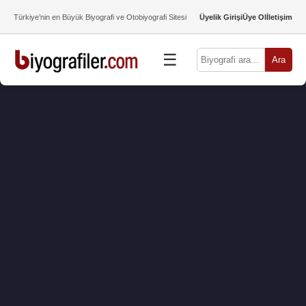
Türkiye’nin en Büyük Biyografi ve Otobiyografi Sitesi
Üyelik Girişi
Üye Ol
İletişim
☰
Ara