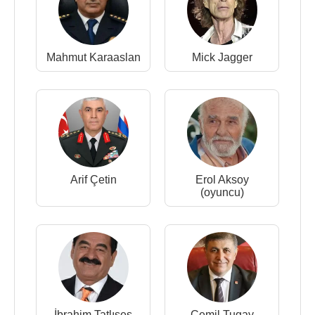
Mahmut Karaaslan
Mick Jagger
Arif Çetin
Erol Aksoy
(oyuncu)
İbrahim Tatlıses
Cemil Tugay