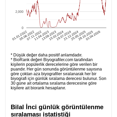
2,000
0
01.01.2022
05.06.2022
07.11.2022
11.04.2023
13.09.2023
15.02.2024
19.07.2024
21.12.2024
25.05.2025
28.10.2025
01.04.2026
* Düşük değer daha positif anlamdadır.
* BioRank değeri Biyografiler.com tarafından
kişilerin popülerlik derecelerine göre verilen bir
puandır. Her gün sonunda görüntülenme sayısına
göre çoktan aza biyografiler sıralanarak her bir
biyografi için günlük sıralama derecesi bulunur. Son
30 güne ait ortalama sıralama derecesine göre
kişilere ait biorank hesaplanır.
Bilal İnci günlük görüntülenme
sıralaması istatistiği