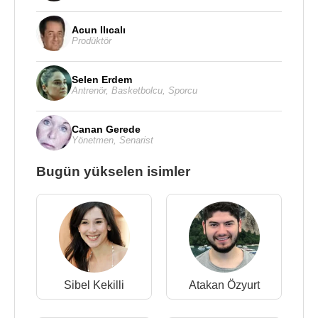
Acun Ilıcalı
Prodüktör
Selen Erdem
Antrenör
,
Basketbolcu
,
Sporcu
Canan Gerede
Yönetmen
,
Senarist
Bugün yükselen isimler
Sibel Kekilli
Atakan Özyurt