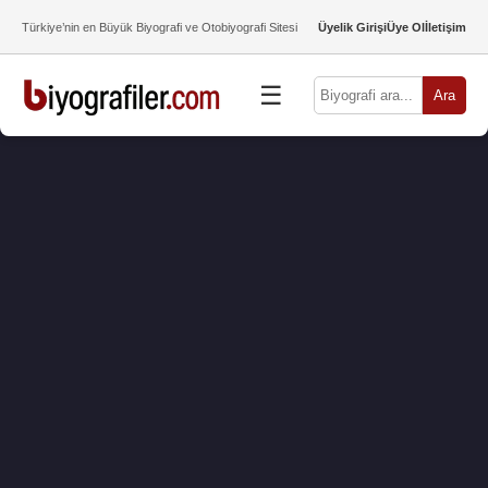
Türkiye’nin en Büyük Biyografi ve Otobiyografi Sitesi
Üyelik Girişi
Üye Ol
İletişim
☰
Ara