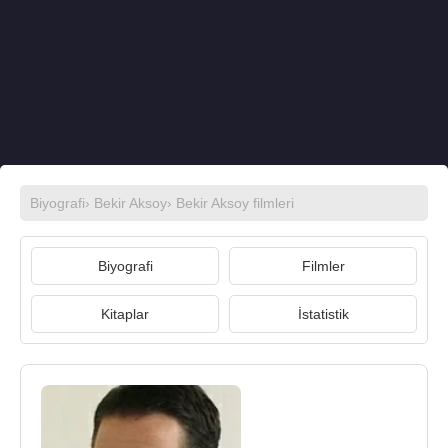
Biyografi
›
Bekir Aksoy
›
Bekir Aksoy filmleri
Biyografi
Filmler
Kitaplar
İstatistik