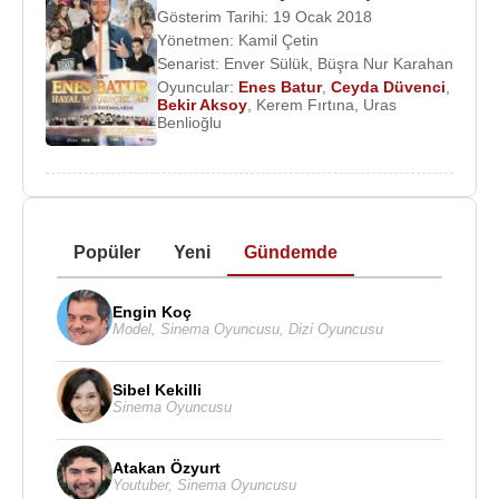
Gösterim Tarihi: 19 Ocak 2018
Yönetmen:
Kamil Çetin
Senarist:
Enver Sülük
,
Büşra Nur Karahan
Oyuncular:
Enes Batur
,
Ceyda Düvenci
,
Bekir Aksoy
,
Kerem Fırtına
,
Uras
Benlioğlu
Popüler
Yeni
Gündemde
Engin Koç
Model
,
Sinema Oyuncusu
,
Dizi Oyuncusu
Sibel Kekilli
Sinema Oyuncusu
Atakan Özyurt
Youtuber
,
Sinema Oyuncusu