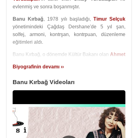
evlenmiş ve sonra boşanmıştır.
Banu Kırbağ
, 1978 yılı başladığı,
Timur Selçuk
yönetimindeki Çağdaş Dershane'de 5 yıl şan,
solfej, armoni, kontrşan, kontrpuan, düzenleme
eğitimleri aldı.
Banu Kırbağ, o dönemde Kültür Bakanı olan
Ahmet
Taner Kışlalı
'nın daveti ile “Sovyet-Türk Kültür
Biyografinin devamı ››
Etkinlikleri”nde
Moskova
,
Bakü
,
Aşkabat
gibi
şehirlerde konserler verdi.
Banu Kırbağ Videoları
Kendisi için yazılmış bir
Umur Bugay
müzikalinde
tiyatrocu
Alpay İzer
ile birlikte rol aldı ve ilk tiyatro-
müzikal deneyimini elde etti.
1981 yılında Balet Plak’tan 10 şarkılık “Bir Demet
Müzik” isimli ilk LP albümü yayınlandı. Bu
albümdeki sözlerini
Şanar Yurdatapan
’ın yazdığı