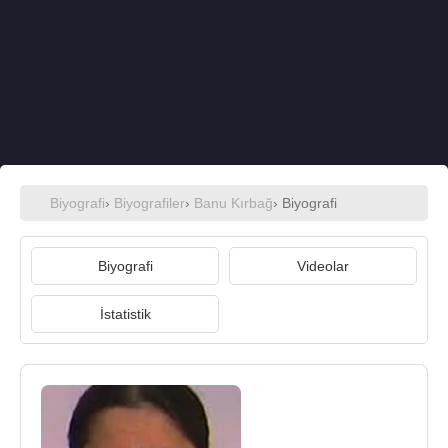
Biyografi
›
Biyografiler
›
Banu Kırbağ
› Biyografi
Biyografi
Videolar
İstatistik