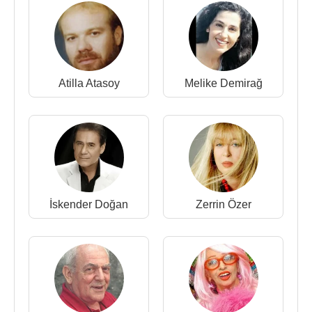
albümünü çıkardı. Bu albümden sonra
Hurşit
Yenigün
’ün girişimleri ile 2000 yılında kolektif
yapılan Türk pop müziğinin bir dönemine damga
vurmuş isimler Eski Dostlar albümünde bir araya
geldi.
Hurşit Yenigün
,
Esmeray
,
Melike Demirağ
,
Atilla Atasoy
Melike Demirağ
İskender Doğan
,
Güzin Sokullu
ile
Baha
Boduroğlu
,
Semiha Yankı
,
Banu Kırbağ
ve
Nur
Yoldaş
,
Atilla Atasoy
,
Ercan Turgut
,
Kartal Kaan
Türk pop müziği arşivinde önemli bir yer etmiş olan
şarkılarını yeniden yorumladılar.
Banu Kırbağ
, 2000 yılında
Ankara
Büyükşehir
Kent Orkestrası'nda solistliğe başladı.
Mesam
'a
İskender Doğan
Zerrin Özer
denetim kurulu üyesi olarak katıldı.
45'likl Plaklar
:
Zafer Banu Hülya olarak
:
1974 - Şimdi Yalnızım (Banu Solo) / Seni Öyle
Seviyorum Ki