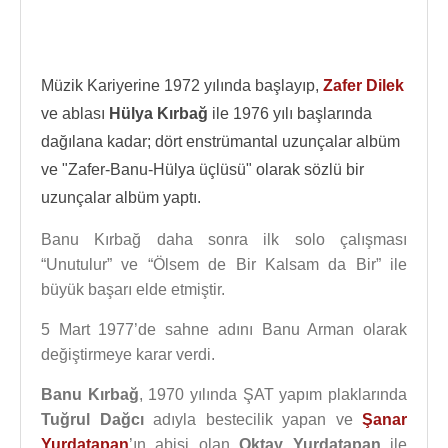
Müzik Kariyerine 1972 yılında başlayıp,
Zafer Dilek
ve ablası
Hülya Kırbağ
ile 1976 yılı başlarında
dağılana kadar; dört enstrümantal uzunçalar albüm
ve "Zafer-Banu-Hülya üçlüsü" olarak sözlü bir
uzunçalar albüm yaptı.
Banu Kırbağ daha sonra ilk solo çalışması
“Unutulur” ve “Ölsem de Bir Kalsam da Bir” ile
büyük başarı elde etmiştir.
5 Mart 1977’de sahne adını Banu Arman olarak
değiştirmeye karar verdi.
Banu Kırbağ
, 1970 yılında ŞAT yapım plaklarında
Tuğrul Dağcı
adıyla bestecilik yapan ve
Şanar
Yurdatapan
’ın abisi olan
Oktay Yurdatapan
ile