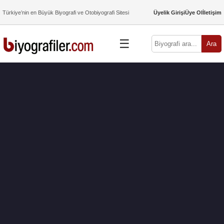
Türkiye’nin en Büyük Biyografi ve Otobiyografi Sitesi
Üyelik Girişi
Üye Ol
İletişim
☰
Ara