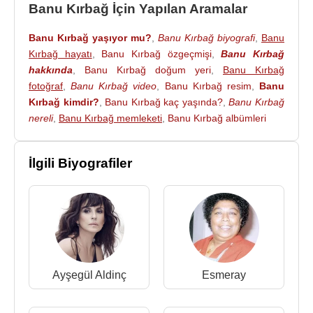
1987
yılında Kuşadası Altın Güvercin Müzik
Banu Kırbağ İçin Yapılan Aramalar
Yarışması'nda
Aysel Gürel
'in sözlerini yazdığı ve
Banu Kırbağ yaşıyor mu?
,
Banu Kırbağ biyografi
,
Banu
Banu Kırbağ
’ın bestelediği “Bir Bahar Aşkısın” adlı
Kırbağ hayatı
,
Banu Kırbağ özgeçmişi
,
Banu Kırbağ
şarkıyı
Ayşegül Aldinç
seslendirdi. Yarışmada
hakkında
,
Banu Kırbağ doğum yeri
,
Banu Kırbağ
Banu Kırbağ
, şarkının düzenlemesini yaparak 30
fotoğraf
,
Banu Kırbağ video
,
Banu Kırbağ resim
,
Banu
kişilik orkestrayı 20 bin kişilik seyirci önünde yönetti
Kırbağ kimdir?
,
Banu Kırbağ kaç yaşında?
,
Banu Kırbağ
ve Türk pop müzik tarihinde ilk kadın orkestra şefi
nereli
,
Banu Kırbağ memleketi
,
Banu Kırbağ albümleri
unvanını aldı. Bu yarışmada “Güneş Gazetesi Özel
Ödülü”ne layık görüldü.
İlgili Biyografiler
1991 yılında
TRT
tarafından,
Zerrin Özer
’in
seslendirdiği
Banu Kırbağ
’ın bestelediği “Bırak
Ellerimi” ile yılın en iyi bestesi dalında birinciliğe
layık görüldü.
Yurt içinde ve yurt dışında birçok festival, konser ve
etkinliklere katıldı.
Ayşegül Aldinç
Esmeray
1998 yılında “Türküler Yolladım Sana” isimli TSM