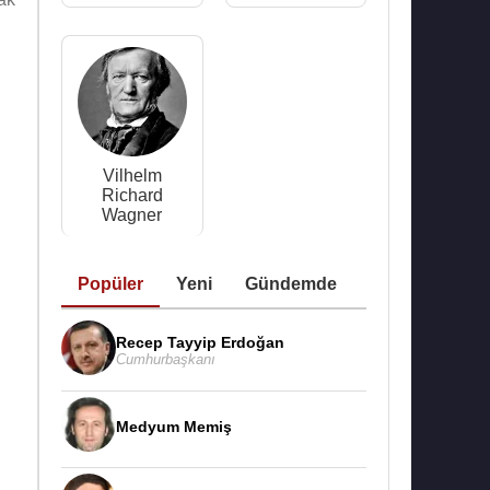
Vilhelm
Richard
Wagner
Popüler
Yeni
Gündemde
Recep Tayyip Erdoğan
Cumhurbaşkanı
Medyum Memiş