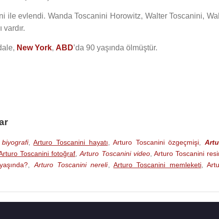
ni ile evlendi. Wanda Toscanini Horowitz, Walter Toscanini, Wal
 vardır.
dale,
New York
,
ABD
’da 90 yaşında ölmüştür.
ar
biyografi
,
Arturo Toscanini hayatı
,
Arturo Toscanini özgeçmişi
,
Artu
Arturo Toscanini fotoğraf
,
Arturo Toscanini video
,
Arturo Toscanini res
 yaşında?
,
Arturo Toscanini nereli
,
Arturo Toscanini memleketi
,
Art