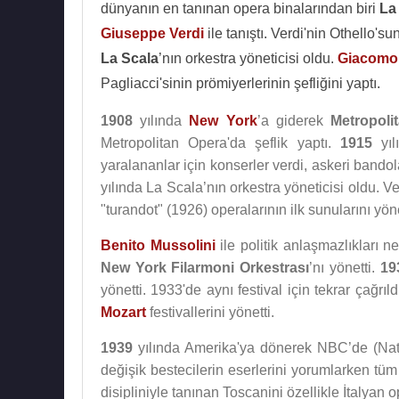
dünyanın en tanınan opera binalarından biri
La
Giuseppe Verdi
ile tanıştı. Verdi'nin Othello'
La Scala
’nın orkestra yöneticisi oldu.
Giacomo 
Pagliacci'sinin prömiyerlerinin şefliğini yaptı.
1908
yılında
New York
’a giderek
Metropoli
Metropolitan Opera'da şeflik yaptı.
1915
yıl
yaralananlar için konserler verdi, askeri bandol
yılında La Scala’nın orkestra yöneticisi oldu. 
"turandot" (1926) operalarının ilk sunularını yöne
Benito Mussolini
ile politik anlaşmazlıkları 
New York Filarmoni Orkestrası
’nı yönetti.
19
yönetti. 1933'de aynı festival için tekrar çağrı
Mozart
festivallerini yönetti.
1939
yılında Amerika'ya dönerek NBC’de (Nati
değişik bestecilerin eserlerini yorumlarken tü
disipliniyle tanınan Toscanini özellikle İtalyan 