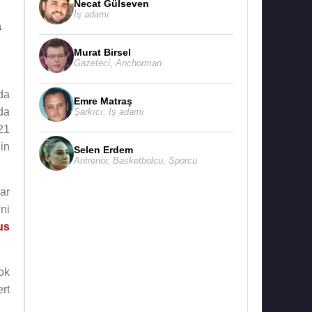
Necat Gülseven
İş adamı
a
Murat Birsel
Gazeteci
,
Anchorman
da
Emre Matraş
da
Şarkıcı
,
İş adamı
921
nin
Selen Erdem
Antrenör
,
Basketbolcu
,
Sporcu
ar
ini
us
ok
rt