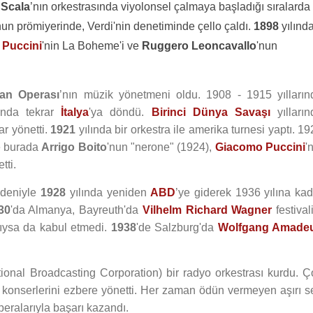
 Scala
’nın orkestrasında viyolonsel çalmaya başladığı sıralarda
sunun prömiyerinde, Verdi'nin denetiminde çello çaldı.
1898
yılınd
Puccini
'nin La Boheme'i ve
Ruggero Leoncavallo
'nun
tan Operası
’nın müzik yönetmeni oldu. 1908 - 1915 yılların
ında tekrar
İtalya
'ya döndü.
Birinci Dünya Savaşı
yılların
ar yönetti.
1921
yılında bir orkestra ile amerika turnesi yaptı. 1
Ve burada
Arrigo Boito
'nun "nerone" (1924),
Giacomo Puccini
'
tti.
nedeniyle
1928
yılında yeniden
ABD
’ye giderek 1936 yılına kad
30
'da Almanya, Bayreuth'da
Vilhelm Richard Wagner
festival
ldıysa da kabul etmedi.
1938
'de Salzburg'da
Wolfgang Amade
onal Broadcasting Corporation) bir radyo orkestrası kurdu. Ç
m konserlerini ezbere yönetti. Her zaman ödün vermeyen aşırı se
operalarıyla başarı kazandı.