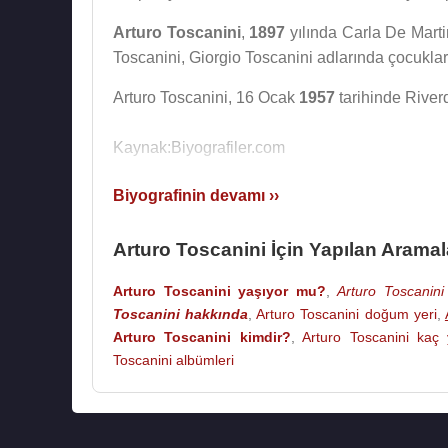
Arturo Toscanini
,
1897
yılında Carla De Marti
Toscanini, Giorgio Toscanini adlarında çocukları
Arturo Toscanini, 16 Ocak
1957
tarihinde River
Kaynak:Biyografiler.com
Biyografinin devamı ››
Arturo Toscanini İçin Yapılan Aramal
Arturo Toscanini yaşıyor mu?
,
Arturo Toscanini 
Toscanini hakkında
,
Arturo Toscanini doğum yeri
,
Arturo Toscanini kimdir?
,
Arturo Toscanini kaç
Toscanini albümleri