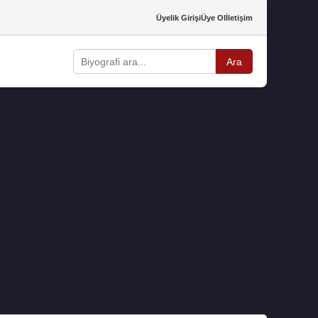
Üyelik Girişi
Üye Ol
İletişim
Ara