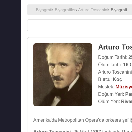
Biyografi
›
Biyografiler
›
Arturo Toscanini
› Biyografi
Arturo To
Doğum Tarihi:
2
Ölüm tarihi:
16.
Arturo Toscanini
Burcu:
Koç
Meslek:
Müzisy
Doğum Yeri:
Par
Ölüm Yeri:
Rive
Amerika'da Metropolitan Opera'da orkesra şefliğ
Arturo Toscanini
, 25 Mart
1867
tarihinde Par