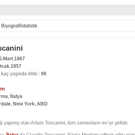
Biyografi
İstatistik
scanini
5.Mart.1867
Ocak.1957
 kaç yaşında öldü :
90
en
ma, İtalya
rdale, New York, ABD
i yapmış olan Arturo Toscanini, tüm zamanların en iyi şefidir.
ma,
İtalya
’da Claudio Toscanini, Paola Montani çiftinin oğlu olar