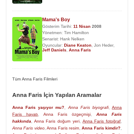
Michael Barrett
ile birlikte olmaya başlamıştır.
Filmleri ve Dizileri
:
Mama's Boy
Yapımcı
:
Gösterim Tarihi:
11 Nisan
2008
2011 - Senden Önce (Sinema Filmi)
Yönetmen:
Tim Hamilton
2008 - Tavşan Kız (Sinema Filmi)
Senarist:
Hank Nelken
Oyuncular:
Diane Keaton
,
Jon Heder
,
Oyuncu
:
Jeff Daniels
,
Anna Faris
2018 - The Joel McHale Show with Joel McHale
(Sandy) (TV Dizisi)
2018 - Overboard (Kate Sullivan) (Sinema Filmi)
Tüm Anna Faris Filmleri
2017 - Emoji Filmi (Jailbreak) (Sinema Filmi)
2016 - Keanu (Anna Faris) (Sinema Filmi)
2015 - Alvin ve Sincaplar: Yol Macerası (Jeanette
Anna Faris İçin Yapılan Aramalar
seslendirme) (Sinema Filmi)
Anna Faris yaşıyor mu?
,
Anna Faris biyografi
,
Anna
2014 - Liseli Polisler 2 (Anna) (Sinema Filmi)
Faris hayatı
,
Anna Faris özgeçmişi
,
Anna Faris
2013 - Çatlak Film (Vanessa) (Sinema Filmi)
hakkında
,
Anna Faris doğum yeri
,
Anna Faris fotoğraf
,
2013 - Mom (Christy) (TV Dizisi)
Anna Faris video
,
Anna Faris resim
,
Anna Faris kimdir?
,
2013 - Köfte Yağmuru 2 (Sam Sparks) (Sinema