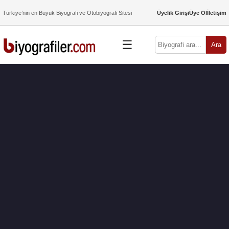
Türkiye’nin en Büyük Biyografi ve Otobiyografi Sitesi
Üyelik Girişi
Üye Ol
İletişim
☰
Ara