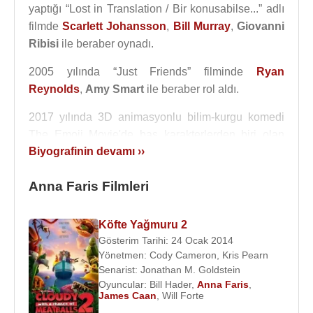
yaptığı “Lost in Translation / Bir konusabilse...” adlı
filmde
Scarlett Johansson
,
Bill Murray
,
Giovanni
Ribisi
ile beraber oynadı.
2005 yılında “Just Friends” filminde
Ryan
Reynolds
,
Amy Smart
ile beraber rol aldı.
2017 yılında 3D animasyonlu bilim-kurgu komedi
The Emoji Movie'de baş karakterlerden biri olan
Biyografinin devamı ››
Jailbreak'i seslendirdi.
Evlilikleri
:
Anna Faris Filmleri
1.eşi: 3 Haziran 2004 tarihinde oyuncu
Ben Indra
ile evlendi. 19 Şubat 2008 tarihinde boşandı.
Köfte Yağmuru 2
2.eşi: 9 Temmuz 2009 tarihinde sinema oyuncusu
Gösterim Tarihi: 24 Ocak 2014
Chris Pratt
ile evlendi. Jack Pratt (d.2012) adında
Yönetmen:
Cody Cameron
,
Kris Pearn
bir oğlu vardır. 1 Aralık 2017'de boşanma davası
Senarist:
Jonathan M. Goldstein
açtılar. 2018 yılında boşandı.
Oyuncular:
Bill Hader
,
Anna Faris
,
James Caan
,
Will Forte
Anna Faris, boşandıktan sonra görüntü yönetmeni