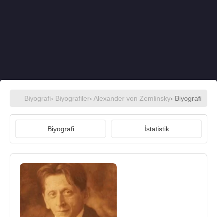
Biyografi
›
Biyografiler
›
Alexander von Zemlinsky
› Biyografi
Biyografi
İstatistik