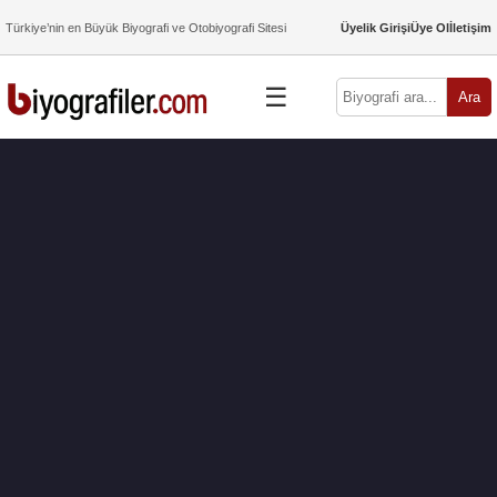
Türkiye’nin en Büyük Biyografi ve Otobiyografi Sitesi
Üyelik Girişi
Üye Ol
İletişim
☰
Ara