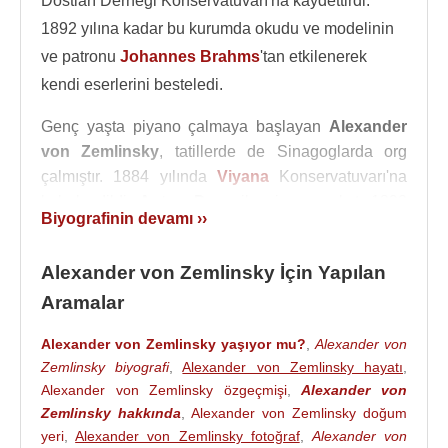
Dostları Derneği Konservatuvarı'na kaydettirdi.
1892 yılına kadar bu kurumda okudu ve modelinin
ve patronu
Johannes Brahms
'tan etkilenerek
kendi eserlerini besteledi.
Genç yaşta piyano çalmaya başlayan
Alexander
von Zemlinsky
, tatillerde de Sinagoglarda org
çalmıştır. 1884 yılında
Viyana
Konservatuvarı'na
kabul edildi,
Anton Door
ile piyano çalıştı 1890
Biyografinin devamı ››
yılında okulun piyano yarışmasını kazandı.
1892 yılına kadar çalışmalarına devam etmiş ve
Alexander von Zemlinsky İçin Yapılan
Robert Fuchs ile teori,
Johann Nepomuk Fuchs
Aramalar
ve
Anton Bruckner
ile kompozisyon çalışmıştır. Bu
yıllarda da bestelerini yapmaya başlamıştır.
Alexander von Zemlinsky yaşıyor mu?
,
Alexander von
Zemlinsky biyografi
,
Alexander von Zemlinsky hayatı
,
O dönemlerde Zemlinsky'nin
Johannes Brahms
Alexander von Zemlinsky özgeçmişi
,
Alexander von
gibi önemli ve değerli bir destekçisi vardı. 1893
Zemlinsky hakkında
,
Alexander von Zemlinsky doğum
yılında öğretmeni
Johann Nepomuk Fuch
'sun
yeri
,
Alexander von Zemlinsky fotoğraf
,
Alexander von