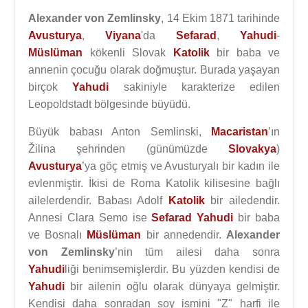
Alexander von Zemlinsky
, 14 Ekim 1871 tarihinde
Avusturya
,
Viyana
'da
Sefarad
,
Yahudi
-
Müslüman
kökenli Slovak
Katolik
bir baba ve
annenin çocuğu olarak doğmuştur. Burada yaşayan
birçok
Yahudi
sakiniyle karakterize edilen
Leopoldstadt bölgesinde büyüdü.
Büyük babası Anton Semlinski,
Macaristan
’ın
Žilina şehrinden (günümüzde
Slovakya
)
Avusturya
’ya göç etmiş ve Avusturyalı bir kadın ile
evlenmiştir. İkisi de Roma Katolik kilisesine bağlı
ailelerdendir. Babası Adolf
Katolik
bir ailedendir.
Annesi Clara Semo ise
Sefarad
Yahudi
bir baba
ve Bosnalı
Müslüman
bir annedendir.
Alexander
von Zemlinsky
’nin tüm ailesi daha sonra
Yahudi
liği benimsemişlerdir. Bu yüzden kendisi de
Yahudi
bir ailenin oğlu olarak dünyaya gelmiştir.
Kendisi daha sonradan soy ismini "Z" harfi ile