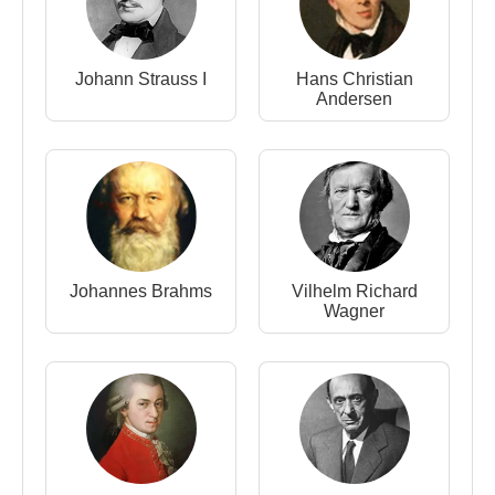
1897 yılında Si-bemol Majör 2. senfonisi
Viyana
'da
seslendirilmiş ve çok büyük bir başarı kazanmıştır.
Johann Strauss I
Hans Christian
1899'da Zemlinsky
protestan
lığa geçti.
Andersen
Turmwächterlied metninde
Hıristiyan
haçını ve
İsa'yı ima etti ve birçok bestesine Mezmurlar'dan
ayetler ekledi.
1900 yılında
Gustav Mahler
’in "Es war einmal" (Bir
Zamanlar) adlı operasının ilk temsilini yapması, bir
besteci olarak itibarının artmasına büyük katkısı
Johannes Brahms
Vilhelm Richard
olmuştur.
Wagner
Alexander von Zemlinsky
, 1900 yılından sonra
hem besteci hem de orkestra şefi olarak
Viyana
'da
önde gelen bir müzikal figür olarak tanındı.
Alexander von Zemlinsky
, 1907 yılında Ida
Guttmann ile evlendi fakat evlilik mutsuz bir şekilde