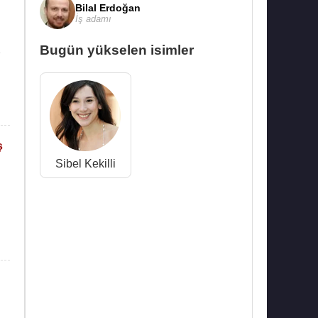
Bilal Erdoğan
İş adamı
Bugün yükselen isimler
»
ş
Sibel Kekilli