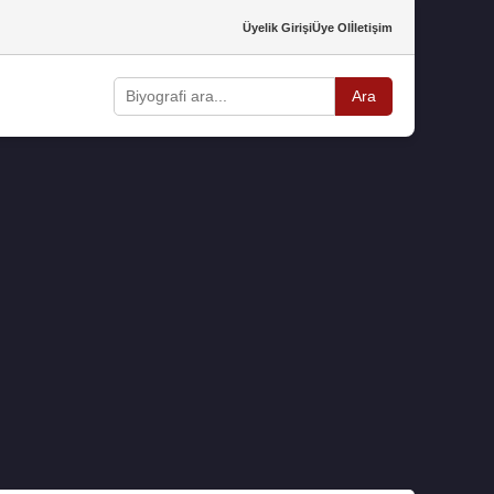
Üyelik Girişi
Üye Ol
İletişim
Ara