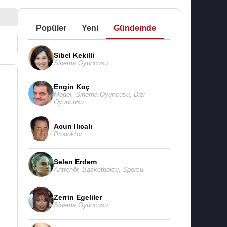
Popüler
Yeni
Gündemde
Sibel Kekilli
Sinema Oyuncusu
Engin Koç
Model
,
Sinema Oyuncusu
,
Dizi
Oyuncusu
Acun Ilıcalı
Prodüktör
Selen Erdem
Antrenör
,
Basketbolcu
,
Sporcu
Zerrin Egeliler
Sinema Oyuncusu