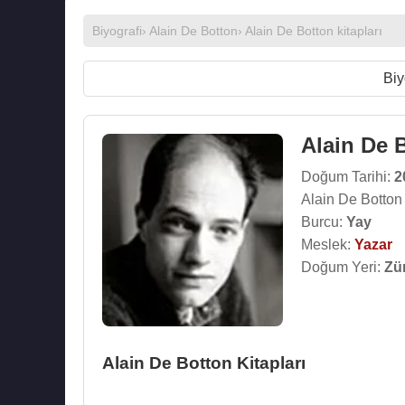
Biyografi
›
Alain De Botton
›
Alain De Botton kitapları
Biy
Alain De 
Doğum Tarihi:
2
Alain De Botton
Burcu:
Yay
Meslek:
Yazar
Doğum Yeri:
Zür
Alain De Botton Kitapları