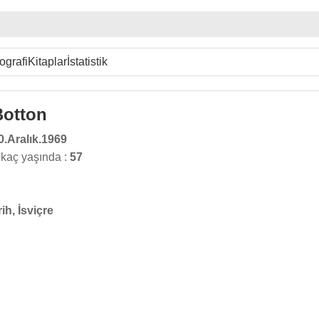
ografi
Kitaplar
İstatistik
Botton
0.Aralık.1969
 kaç yaşında :
57
ih, İsviçre