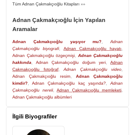
Kitapları :
Tüm Adnan Çakmakçıoğlu Kitapları ›››
Şiir Kitapları :
Bir Masal Gibi (1943),
Adnan Çakmakçıoğlu İçin Yapılan
Kapılar (1945),
Aramalar
Çocuk Şiirleri (1954),
Şarkıların Vatanı Kalplerdir (1955),
Adnan Çakmakçıoğlu yaşıyor mu?
,
Adnan
Öğretmenin Dünyası (1956),
Çakmakçıoğlu biyografi
,
Adnan Çakmakçıoğlu hayatı
,
Soyut (1960),
Adnan Çakmakçıoğlu özgeçmişi
,
Adnan Çakmakçıoğlu
Açı (1961),
hakkında
,
Adnan Çakmakçıoğlu doğum yeri
,
Adnan
Erdekli İstakoz (1963),
Çakmakçıoğlu fotoğraf
,
Adnan Çakmakçıoğlu video
,
Adnan Çakmakçıoğlu resim
,
Adnan Çakmakçıoğlu
Mustafa Kemal Atatürk (1963),
kimdir?
,
Adnan Çakmakçıoğlu kaç yaşında?
,
Adnan
Güz Şöleni (1965).
Çakmakçıoğlu nereli
,
Adnan Çakmakçıoğlu memleketi
,
Adnan Çakmakçıoğlu albümleri
Çocuk Kitapları :
Çocuklar İçin Nutuk
İlgili Biyografiler
Bizim Evin Savaşları Güzeldi (öyküler, 1963),
Son Ders (Öyküler, 1967),
Küçük Taka (1963),