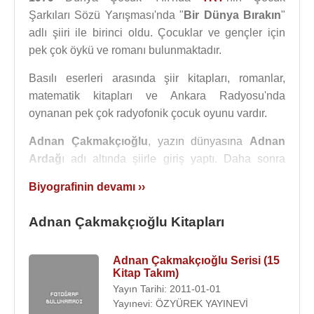
Şarkıları Sözü Yarışması'nda "
Bir Dünya Bırakın
"
adlı şiiri ile birinci oldu. Çocuklar ve gençler için
pek çok öykü ve romanı bulunmaktadır.
Basılı eserleri arasında şiir kitapları, romanlar,
matematik kitapları ve Ankara Radyosu'nda
oynanan pek çok radyofonik çocuk oyunu vardır.
Adnan Çakmakçıoğlu
, yazın dünyasına
Adnan
Ardağ
ı adı altında şiirle giriş yaptı. Daha sonra
çocuk edebiyatına yöneldi, Adnan Çakmakçıoğlu
Biyografinin devamı ››
adıyla bu alanda birçok derleme ve öykü kitabı
hazırladı. Bazı şiirleri bestelendi ve marşlar yapıldı.
Adnan Çakmakçıoğlu Kitapları
“Adnan Çakmakçıoğlu” adıyla ders kitapları yazdı;
çocuk kitapları resimledi. Bazı dergilerde şiirleri
Adnan Çakmakçıoğlu Serisi (15
yayımlandı.
Kitap Takım)
Yayın Tarihi: 2011-01-01
Cumhuriyet Halk Fırkasının 15 – 20 Ekin 1927
Yayınevi: ÖZYÜREK YAYINEVİ
tarihleri arasında
Ankara
’da toplanan 2.