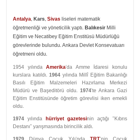
Antalya
,
Kars
,
Sivas
liseleri matematik
öğretmenliği ve yöneticilik yaptı.
Balıkesir
Milli
Eğitim ve Necatibey Eğitim Enstitüsü Müdürlüğü
görevlerinde bulundu. Ankara Devlet Konsevatuarı
öğretmeni oldu.
1954 yılında
Amerika
'da Amme İdaresi konulu
kurslara katıldı.
1964
yılında Millî Eğitim Bakanlığı
Basılı Eğitim Malzemeleri Hazırlama Merkezi
Müdürü ve Başeditörü oldu.
1974
'te Ankara Gazi
Eğitim Enstitüsünde öğretim görevlisi iken emekli
oldu.
1974
yılında
hürriyet gazetesi
nin açtığı "Kıbrıs
Destanı" yarışmasında birincilik aldı.
1979
Dünya Çocuk Yılı'nda
TRT
'nin Çocuk