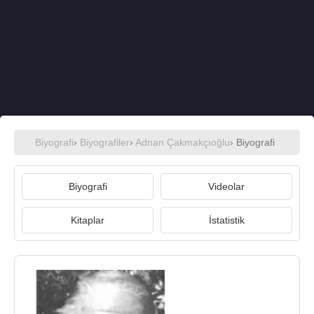
Biyografi
›
Biyografiler
›
Adnan Çakmakçıoğlu
› Biyografi
Biyografi
Videolar
Kitaplar
İstatistik