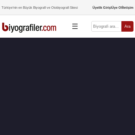
Türkiye’nin en Büyük Biyografi ve Otobiyografi Sitesi
Üyelik Girişi
Üye Ol
İletişim
☰
Ara