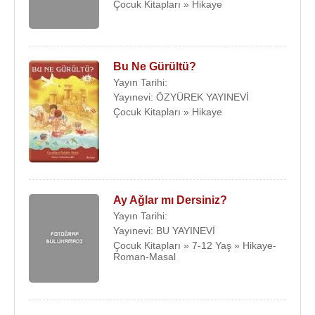
Çocuk Kitapları » Hikaye
kurultayında
Mustafa Kemal ATATÜRK
tarafından
36,5 saat devam etmek suretiyle 6 günde
tamamlanan tarihi nutkun, çocuklar için
düzenlenmiş özetini kitap haline getirdi.
Bu Ne Gürültü?
Yayın Tarihi:
Adnan Çakmakçıoğlu
, 2 Şubat 1998 tarihinde
Yayınevi: ÖZYÜREK YAYINEVİ
İstanbul
'da 76 yaşında ölmüştür.
Çocuk Kitapları » Hikaye
Çiçek Bahçesi Dizisi el yazısı olup okuma yazmayı
bilen birinci sınıf öğrencileri için uygundur. Görsel
açıdan zengin resimlerle süslenmiştir. Dizide beş
kitap bulunmaktadır
Ay Ağlar mı Dersiniz?
Yayın Tarihi:
Ödülleri :
Yayınevi: BU YAYINEVİ
1974 - Hürriyet gazetesinin Kıbrıs Destanı
Çocuk Kitapları » 7-12 Yaş » Hikaye-
yarışmasında birincilik
Roman-Masal
1079 - TRT'nin Çocuk Şarkıları Sözü Yarışması'nda
"Bir Dünya Bırakın" adlı şiiri ile birinci oldu