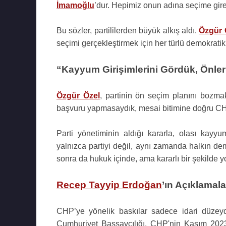
İmamoğlu
’dur. Hepimiz onun adına seçime girer
Bu sözler, partililerden büyük alkış aldı.
Özgür 
seçimi gerçekleştirmek için her türlü demokratik 
“Kayyum Girişimlerini Gördük, Önler
Özgür Özel
, partinin ön seçim planını bozmak
başvuru yapmasaydık, mesai bitimine doğru CH
Parti yönetiminin aldığı kararla, olası kayyu
yalnızca partiyi değil, aynı zamanda halkın d
sonra da hukuk içinde, ama kararlı bir şekilde y
Recep Tayyip Erdoğan
’ın Açıklamal
CHP’ye yönelik baskılar sadece idari düzey
Cumhuriyet Başsavcılığı, CHP'nin Kasım 2023’t