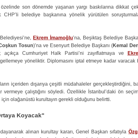
l özelinde son dönemde yaşanan yargı baskılarına dikkat çekt
CHP’li belediye başkanına yönelik yürütülen soruşturmala
 Belediyesi’ne,
Ekrem İmamoğlu
’na, Beşiktaş Belediye Başka
Coşkun Tosun
)’na ve Esenyurt Belediye Başkanı (
Kemal Den
ri; açıkça Cumhuriyet Halk Partisi’ni zayıflatmaya ve
Ekr
gellemeye yöneliktir. Diplomasını iptal etmeye kadar varacak b
arın içeriden dışarıya çeşitli müdahaleler gerçekleştirdiğini, b
r vermeye çalıştığını söyledi. Özellikle İstanbul’daki ön seçi
için olağanüstü kurultayın gerekli olduğunu belirtti.
 Ortaya Koyacak"
ayanarak alınan kurultay kararı, Genel Başkan sıfatıyla
Özg