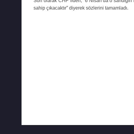
Son olarak CHP lideri, “6 Nisan’da o sandığın
sahip çıkacaktır” diyerek sözlerini tamamladı.