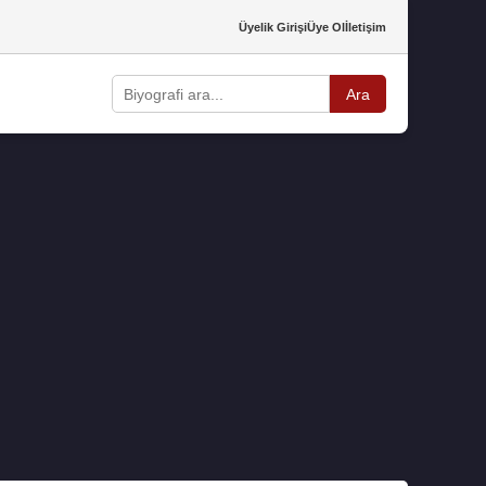
Üyelik Girişi
Üye Ol
İletişim
Ara