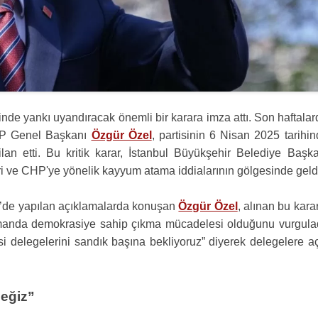
nde yankı uyandıracak önemli bir karara imza attı. Son haftala
CHP Genel Başkanı
Özgür Özel
, partisinin 6 Nisan 2025 tarihi
an etti. Bu kritik karar, İstanbul Büyükşehir Belediye Başka
ri ve CHP'ye yönelik kayyum atama iddialarının gölgesinde geld
e’de yapılan açıklamalarda konuşan
Özgür Özel
, alınan bu kara
 zamanda demokrasiye sahip çıkma mücadelesi olduğunu vurgulad
i delegelerini sandık başına bekliyoruz” diyerek delegelere aç
ceğiz”