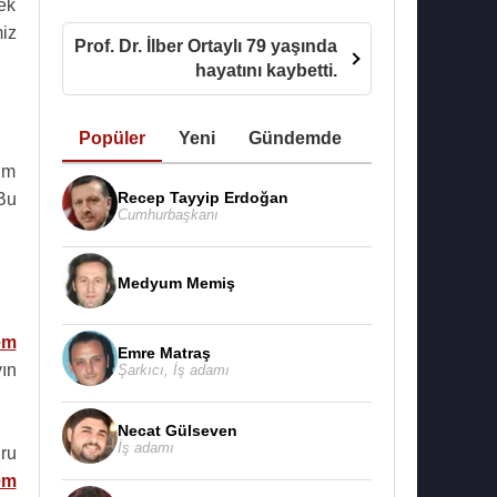
ek
miz
Prof. Dr. İlber Ortaylı 79 yaşında
hayatını kaybetti.
Popüler
Yeni
Gündemde
ım
Recep Tayyip Erdoğan
 Bu
Cumhurbaşkanı
Medyum Memiş
em
Emre Matraş
ın
Şarkıcı
,
İş adamı
Necat Gülseven
İş adamı
ru
em