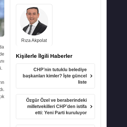
Rıza Akpolat
rda
nde
Kişilerle İlgili Haberler
nı
i.
CHP’nin tutuklu belediye
başkanları kimler? İşte güncel
liste
rın
ı.
ık
Özgür Özel ve beraberindeki
milletvekilleri CHP’den istifa
etti: Yeni Parti kuruluyor