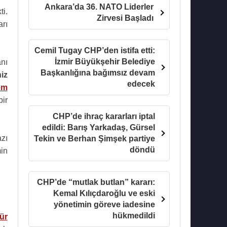
Ankara’da 36. NATO Liderler
i.
Zirvesi Başladı
rı
Cemil Tugay CHP’den istifa etti:
İzmir Büyükşehir Belediye
nı
Başkanlığına bağımsız devam
iz
edecek
em
ir
CHP’de ihraç kararları iptal
edildi: Barış Yarkadaş, Gürsel
azı
Tekin ve Berhan Şimşek partiye
döndü
min
CHP’de “mutlak butlan” kararı:
Kemal Kılıçdaroğlu ve eski
yönetimin göreve iadesine
hükmedildi
ür