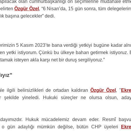
 yapılacak olan cumhurbaşkanlığı ön seçimlerine müdahale etm
belirten
Özgür Özel
, “6 Nisan’da, 15 gün sonra, tüm delegeleri
dık başına gelecekler” dedi.
erimizin 5 Kasım 2023’te bana verdiği yetkiyi bugüne kadar aln
den yetki istiyorum. Çünkü bu ülkeye baharı getirmek istiyoruz.
amak isteyen akla karşı net bir duruş sergiliyoruz.”
ıyız"
 ilgili belirsizlikleri de ortadan kaldıran
Özgür Özel
, "
Ekr
 şekilde yineledi. Hukuki süreçler ne olursa olsun, aday
, adayımızdır. Hukuk mücadelemiz devam eder. Resmî başvu
er o gün adaylığı mümkün değilse, bütün CHP üyeleri
Ekr