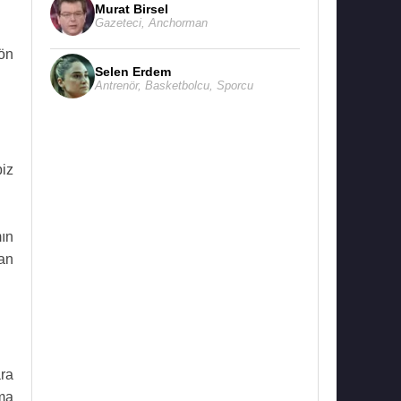
Murat Birsel
Gazeteci
,
Anchorman
 ön
Selen Erdem
Antrenör
,
Basketbolcu
,
Sporcu
biz
.
ın
an
ra
ma