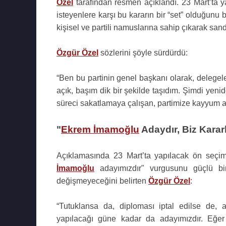
Özel
tarafından resmen açıklandı. 23 Mart’ta
isteyenlere karşı bu kararın bir “set” olduğunu 
kişisel ve partili namuslarına sahip çıkarak san
Özgür Özel
sözlerini şöyle sürdürdü:
“Ben bu partinin genel başkanı olarak, delegel
açık, başım dik bir şekilde taşıdım. Şimdi yeni
süreci sakatlamaya çalışan, partimize kayyum at
"
Ekrem İmamoğlu
Adaydır, Biz Kararl
Açıklamasında 23 Mart’ta yapılacak ön seçimle
İmamoğlu
adayımızdır" vurgusunu güçlü bir
değişmeyeceğini belirten
Özgür Özel
:
“Tutuklansa da, diploması iptal edilse de
yapılacağı güne kadar da adayımızdır. Eğ