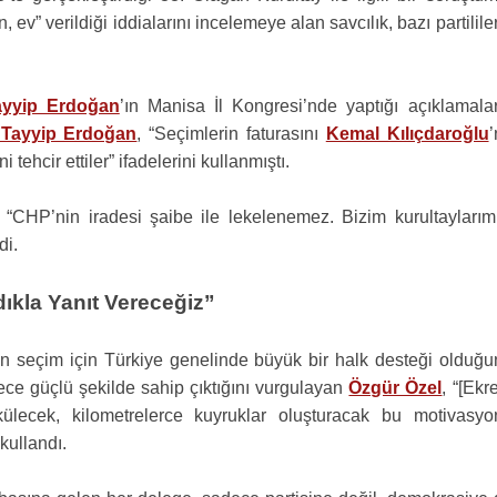
, ev” verildiği iddialarını incelemeye alan savcılık, bazı partilile
yyip Erdoğan
’ın Manisa İl Kongresi’nde yaptığı açıklamalar
Tayyip Erdoğan
, “Seçimlerin faturasını
Kemal Kılıçdaroğlu
’
i tehcir ettiler” ifadelerini kullanmıştı.
 “CHP’nin iradesi şaibe ile lekelenemez. Bizim kurultaylarımı
di.
ıkla Yanıt Vereceğiz”
ön seçim için Türkiye genelinde büyük bir halk desteği olduğu
ürece güçlü şekilde sahip çıktığını vurgulayan
Özgür Özel
, “[Ek
lecek, kilometrelerce kuyruklar oluşturacak bu motivasyo
 kullandı.