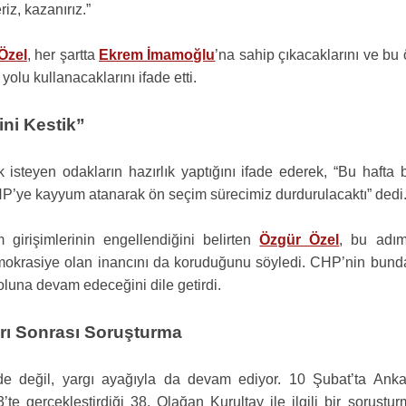
iz, kazanırız.”
Özel
, her şartta
Ekrem İmamoğlu
’na sahip çıkacaklarını ve bu
yolu kullanacaklarını ifade etti.
ini Kestik”
 isteyen odakların hazırlık yaptığını ifade ederek, “Bu hafta 
P’ye kayyum atanarak ön seçim sürecimiz durdurulacaktı” dedi
m girişimlerinin engellendiğini belirten
Özgür Özel
, bu adım
emokrasiye olan inancını da koruduğunu söyledi. CHP’nin bund
oluna devam edeceğini dile getirdi.
arı Sonrası Soruşturma
de değil, yargı ayağıyla da devam ediyor. 10 Şubat’ta Anka
e gerçekleştirdiği 38. Olağan Kurultay ile ilgili bir soruştur