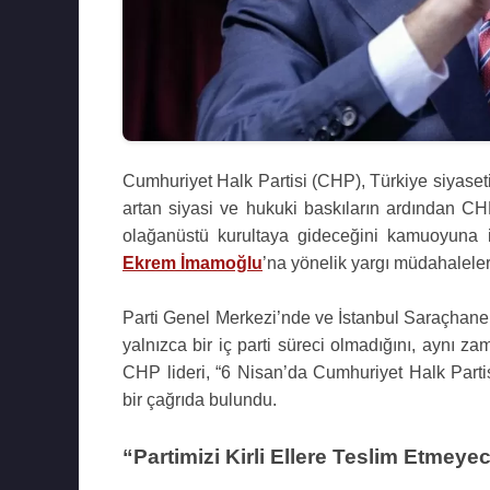
Cumhuriyet Halk Partisi (CHP), Türkiye siyaseti
artan siyasi ve hukuki baskıların ardından 
olağanüstü kurultaya gideceğini kamuoyuna il
Ekrem İmamoğlu
’na yönelik yargı müdahalele
Parti Genel Merkezi’nde ve İstanbul Saraçhan
yalnızca bir iç parti süreci olmadığını, aynı
CHP lideri, “6 Nisan’da Cumhuriyet Halk Partis
bir çağrıda bulundu.
“Partimizi Kirli Ellere Teslim Etmeye