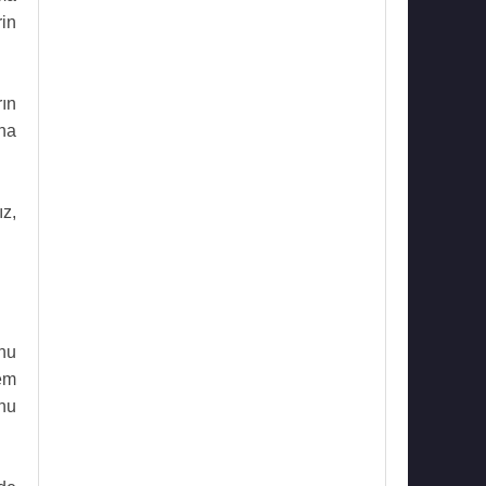
rin
ın
na
z,
nu
rem
nu