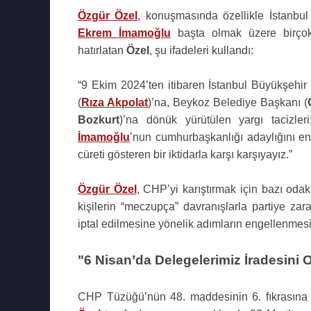
Özgür Özel
, konuşmasında özellikle İstanbu
Ekrem İmamoğlu
başta olmak üzere birçok 
hatırlatan
Özel
, şu ifadeleri kullandı:
“9 Ekim 2024’ten itibaren İstanbul Büyükşehir
(
Rıza Akpolat
)’na, Beykoz Belediye Başkanı (
Bozkurt
)’na dönük yürütülen yargı tacizle
İmamoğlu
’nun cumhurbaşkanlığı adaylığını en
cüreti gösteren bir iktidarla karşı karşıyayız.”
Özgür Özel
, CHP’yi karıştırmak için bazı odakl
kişilerin “meczupça” davranışlarla partiye zara
iptal edilmesine yönelik adımların engellenmesi 
"6 Nisan’da Delegelerimiz İradesini
CHP Tüzüğü’nün 48. maddesinin 6. fıkrasına d