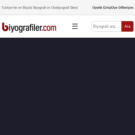
Türkiye’nin en Büyük Biyografi ve Otobiyografi Sitesi
Üyelik Girişi
Üye Ol
İletişim
☰
Ara