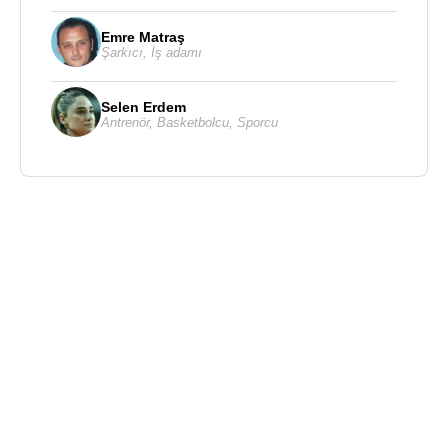
Emre Matraş
Şarkıcı
,
İş adamı
Selen Erdem
Antrenör
,
Basketbolcu
,
Sporcu