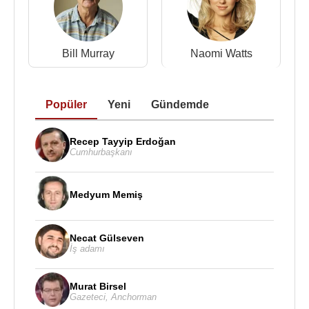
Bill Murray
Naomi Watts
Popüler
Yeni
Gündemde
Recep Tayyip Erdoğan
Cumhurbaşkanı
Medyum Memiş
Necat Gülseven
İş adamı
Murat Birsel
Gazeteci
,
Anchorman