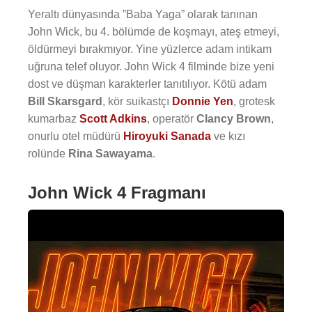
Yeraltı dünyasında ”Baba Yaga” olarak tanınan
John Wick, bu 4. bölümde de koşmayı, ateş etmeyi,
öldürmeyi bırakmıyor. Yine yüzlerce adam intikam
uğruna telef oluyor. John Wick 4 filminde bize yeni
dost ve düşman karakterler tanıtılıyor. Kötü adam
Bill Skarsgard
, kör suikastçı
Donnie Yen
, grotesk
kumarbaz
Scott Adkins
, operatör
Clancy Brown
,
onurlu otel müdürü
Hiroyuki Sanada
ve kızı
rolünde
Rina Sawayama
.
John Wick 4 Fragmanı