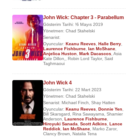
John Wick: Chapter 3 - Parabellum
Gösterim Tarihi: !6 Mayıs 2019
Yönetmen:
Chad Stahelski
Senarist:
Oyuncular:
Keanu Reeves
,
Halle Berry
,
Laurence Fishburne
,
Ian McShane
,
Anjelica Huston
,
Mark Dacascos
,
Asia
Kate Dillon,
,
Robin Lord Taylor
,
Said
Taghmaoui
John Wick 4
Gösterim Tarihi: 22 Mart 2023
Yönetmen:
Chad Stahelski
Senarist:
Michael Finch
,
Shay Hatten
Oyuncular:
Keanu Reeves
,
Donnie Yen
,
Bill Skarsgard
,
Rina Sawayama
,
Shamier
Anderson
,
Laurence Fishburne
,
Hiroyuki Sanada
,
Scott Adkins
,
Lance
Reddick
,
Ian McShane
,
Marko Zaror
,
Clancy Brown
,
Natalia Tena