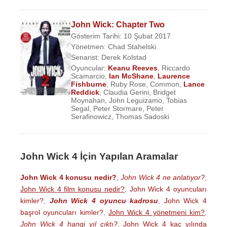
John Wick: Chapter Two
Gösterim Tarihi: 10 Şubat 2017
Yönetmen:
Chad Stahelski
Senarist:
Derek Kolstad
Oyuncular:
Keanu Reeves
,
Riccardo
Scamarcio
,
Ian McShane
,
Laurence
Fishburne
,
Ruby Rose
,
Common
,
Lance
Reddick
,
Claudia Gerini
,
Bridget
Moynahan
,
John Leguizamo
,
Tobias
Segal
,
Peter Stormare
,
Peter
Serafinowicz
,
Thomas Sadoski
John Wick 4 İçin Yapılan Aramalar
John Wick 4 konusu nedir?
,
John Wick 4 ne anlatıyor?
,
John Wick 4 film konusu nedir?
,
John Wick 4 oyuncuları
kimler?
,
John Wick 4 oyuncu kadrosu
,
John Wick 4
başrol oyuncuları kimler?
,
John Wick 4 yönetmeni kim?
,
John Wick 4 hangi yıl çıktı?
,
John Wick 4 kaç yılında