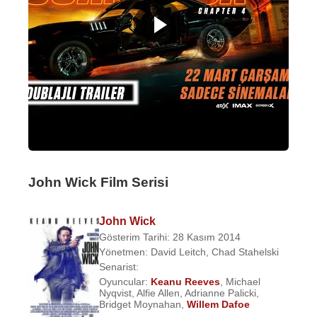
John Wick Film Serisi
John Wick
Gösterim Tarihi: 28 Kasım 2014
Yönetmen:
David Leitch
,
Chad Stahelski
Senarist:
Oyuncular:
Keanu Reeves
,
Michael
Nyqvist
,
Alfie Allen
,
Adrianne Palicki
,
Bridget Moynahan
,
Willem Dafoe