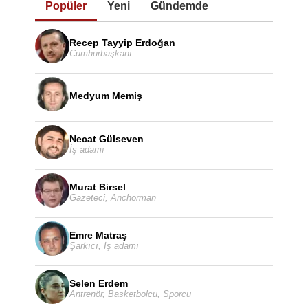
Popüler
Yeni
Gündemde
Recep Tayyip Erdoğan
Cumhurbaşkanı
Medyum Memiş
Necat Gülseven
İş adamı
Murat Birsel
Gazeteci
,
Anchorman
Emre Matraş
Şarkıcı
,
İş adamı
Selen Erdem
Antrenör
,
Basketbolcu
,
Sporcu