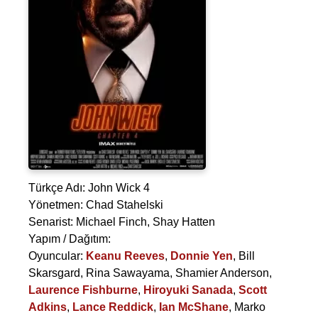
Türkçe Adı: John Wick 4
Yönetmen:
Chad Stahelski
Senarist:
Michael Finch
,
Shay Hatten
Yapım / Dağıtım:
Oyuncular:
Keanu Reeves
,
Donnie Yen
,
Bill
Skarsgard
,
Rina Sawayama
,
Shamier Anderson
,
Laurence Fishburne
,
Hiroyuki Sanada
,
Scott
Adkins
,
Lance Reddick
,
Ian McShane
,
Marko