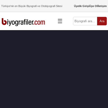
Türkiye’nin en Büyük Biyografi ve Otobiyografi Sitesi
Üyelik Girişi
Üye Ol
İletişim
☰
Ara