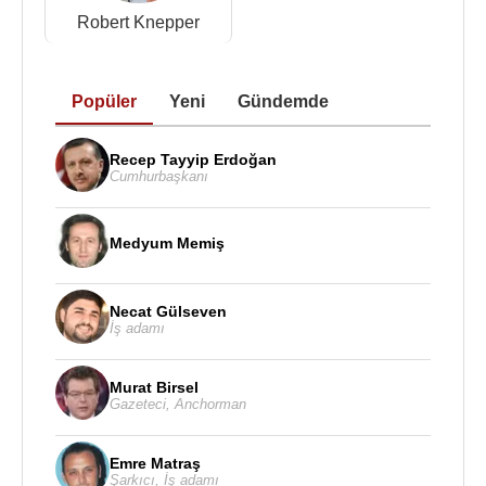
Robert Knepper
Popüler
Yeni
Gündemde
Recep Tayyip Erdoğan
Cumhurbaşkanı
Medyum Memiş
Necat Gülseven
İş adamı
Murat Birsel
Gazeteci
,
Anchorman
Emre Matraş
Şarkıcı
,
İş adamı