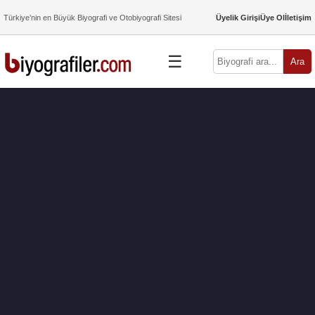
Türkiye’nin en Büyük Biyografi ve Otobiyografi Sitesi
Üyelik Girişi
Üye Ol
İletişim
☰
Ara