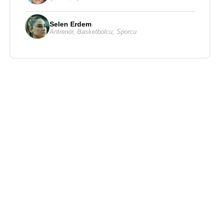
Selen Erdem
Antrenör
,
Basketbolcu
,
Sporcu