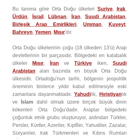
Bu tanıma göre Orta Doğu ülkeleri
Suriye
,
Irak
,
Ürdün
,
İsrail
,
Lübnan
,
İran
,
Suudi Arabistan
,
Birleşik Arap Emirlikleri
,
Umman
,
Kuveyt
,
Bahreyn
,
Yemen
,
Mısır
'dır.
Orta Doğu ülkelerinin çoğu (18 ülkeden 13'ü) Arap
devletlerinin bir parçasıdır. Bölgedeki en kalabalık
ülkeler
Mısır
,
İran
ve
Türkiye
iken,
Suudi
Arabistan
alan bazında en büyük Orta Doğu
ülkesidir. Ortadoğu'nun tarihi, bölgenin jeopolitik
öneminin binlerce yıldır kabul edilmesiyle eski
zamanlara dayanmaktadır.
Yahudi
lik,
Hıristiyan
lık
ve
İslam
dahil olmak üzere birçok büyük dinin
kökenleri Orta Doğu'dadır. Araplar bölgedeki
çoğunluk etnik grubu oluşturuyor, ardından Türkler,
Persler, Kürtler, Azeriler, Kıptîler, Yahudiler, Zazalar,
Süryaniler, Irak Türkmenleri ve Kıbrıs Rumları