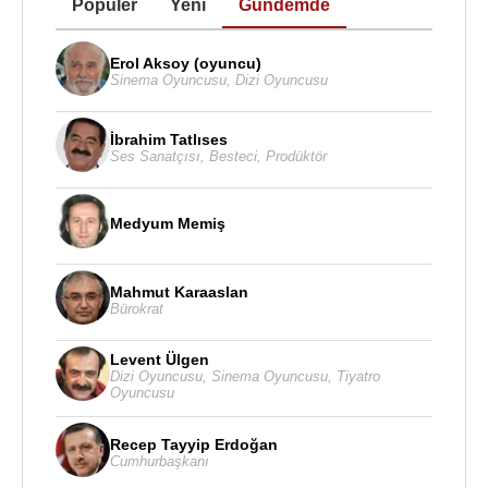
Popüler
Yeni
Gündemde
Erol Aksoy (oyuncu)
Sinema Oyuncusu
,
Dizi Oyuncusu
İbrahim Tatlıses
Ses Sanatçısı
,
Besteci
,
Prodüktör
Medyum Memiş
Mahmut Karaaslan
Bürokrat
Levent Ülgen
Dizi Oyuncusu
,
Sinema Oyuncusu
,
Tiyatro
Oyuncusu
Recep Tayyip Erdoğan
Cumhurbaşkanı