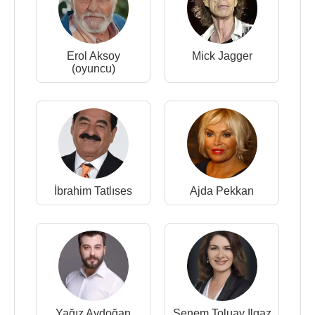
Erol Aksoy
Mick Jagger
(oyuncu)
İbrahim Tatlıses
Ajda Pekkan
Yağız Aydoğan
Senem Toluay Ilgaz