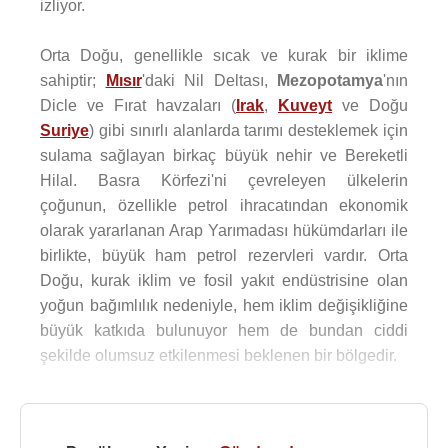
izliyor.
Orta Doğu, genellikle sıcak ve kurak bir iklime
sahiptir;
Mısır
'daki Nil Deltası,
Mezopotamya
'nın
Dicle ve Fırat havzaları (
Irak
,
Kuveyt
ve Doğu
Suriye
) gibi sınırlı alanlarda tarımı desteklemek için
sulama sağlayan birkaç büyük nehir ve Bereketli
Hilal. Basra Körfezi'ni çevreleyen ülkelerin
çoğunun, özellikle petrol ihracatından ekonomik
olarak yararlanan Arap Yarımadası hükümdarları ile
birlikte, büyük ham petrol rezervleri vardır. Orta
Doğu, kurak iklim ve fosil yakıt endüstrisine olan
yoğun bağımlılık nedeniyle, hem iklim değişikliğine
büyük katkıda bulunuyor hem de bundan ciddi
şekilde olumsuz etkilenmesi beklenen bir bölgedir.