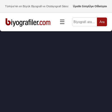
Türkiye’nin en Büyük Biyografi ve Otobiyografi Sitesi
Üyelik Girişi
Üye Ol
İletişim
☰
Ara