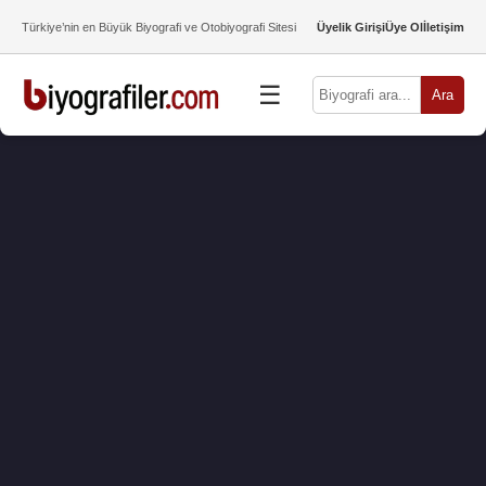
Türkiye’nin en Büyük Biyografi ve Otobiyografi Sitesi
Üyelik Girişi
Üye Ol
İletişim
☰
Ara