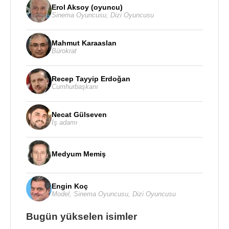
Erol Aksoy (oyuncu)
Sinema Oyuncusu
,
Dizi Oyuncusu
Mahmut Karaaslan
Bürokrat
Recep Tayyip Erdoğan
Cumhurbaşkanı
Necat Gülseven
İş adamı
Medyum Memiş
Engin Koç
Model
,
Sinema Oyuncusu
,
Dizi Oyuncusu
Bugün yükselen isimler