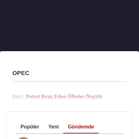
OPEC
Bknz.
Petrol İhraç Eden Ülkeler Örgütü
Popüler
Yeni
Gündemde