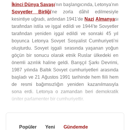
İkinci Dünya Savaşı
'nın başlangıcında, Letonya'nın
Sovyetler Birliği
'ne zorla dâhil edilmesiyle
kesintiye uğradı, ardından 1941'de
Nazi
Almanya
sı
tarafından istila ve işgal edildi ve 1944'te Sovyetler
tarafından yeniden işgal edildi ve sonraki 45 yıl
boyunca Letonya Sovyet Sosyalist Cumhuriyeti'ni
oluşturdu. Sovyet işgali sırasında yaşanan yoğun
göçün bir sonucu olarak etnik Ruslar ülkedeki en
önemli azınlık haline geldi. Barışçıl Şarkı Devrimi,
1987 yılında Baltık Sovyet cumhuriyetleri arasında
başladı ve 21 Ağustos 1991 tarihinde hem fiili hem
de resmi bağımsızlığın yeniden kazanılmasıyla
sona erdi. Letonya o zamandan beri demokratik
üniter parlamenter bir cumhuriyettir.
Popüler
Yeni
Gündemde