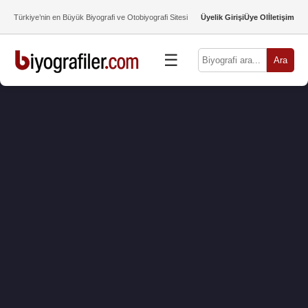
Türkiye’nin en Büyük Biyografi ve Otobiyografi Sitesi
Üyelik Girişi
Üye Ol
İletişim
☰
Ara