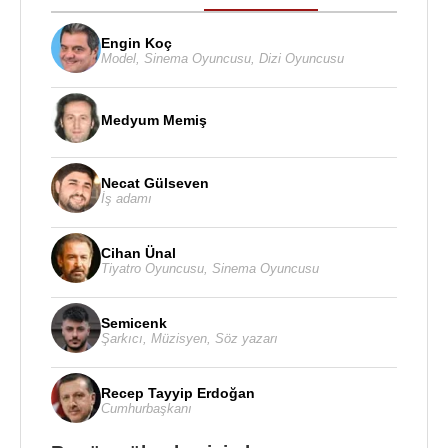
Engin Koç
Model
,
Sinema Oyuncusu
,
Dizi Oyuncusu
Medyum Memiş
Necat Gülseven
İş adamı
Cihan Ünal
Tiyatro Oyuncusu
,
Sinema Oyuncusu
Semicenk
Şarkıcı
,
Müzisyen
,
Söz yazarı
Recep Tayyip Erdoğan
Cumhurbaşkanı