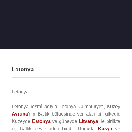
Letonya
Letonya
Letonya resmî adıyla Letonya Cumhuriyeti, Kuzey
Avrupa
'nın Baltık bölgesinde yer alan bir ülkedir.
Kuzeyde
Estonya
ve güneyde
Litvanya
ile birlikte
üç Baltık devletinden biridir. Doğuda
Rusya
ve