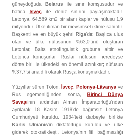
güneydoğuda
Belarus
ile sınır komşusudur ve
batıda
İsveç
ile deniz sınırını paylaşmaktadır.
Letonya, 64.589 km2 bir alanı kaplar ve nüfusu 1,9
milyondur. Ülke ılıman bir mevsimsel iklime sahiptir.
Başkenti ve en büyük şehri
Riga
'dır. Başlıca ulus
olan ve ülke nüfusunun %63,0'ünü oluşturan
Letonlar, Balts etnolinguistik grubuna aittir ve
Letonca konuşurlar. Ruslar, nüfusun neredeyse
dörtte biri ile ülkedeki en önemli azınlıktır; nüfusun
%37,7'si ana dili olarak Rusça konuşmaktadır.
Yüzyıllar süren Töton,
İsveç
,
Polonya
-
Litvanya
ve
Rus egemenliğinden sonra,
Birinci Dünya
Savaşı
'nın ardından Alman İmparatorluğu'ndan
ayrılarak 18 Kasım 1918'de bağımsız Letonya
Cumhuriyeti kuruldu. 1934'teki darbeyle birlikte
Kārlis Ulmanis
'in diktatörlüğü kuruldu ve ülke
giderek otokratikleşti. Letonya'nın fiili bağımsızlığı