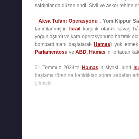
saldırılar da düzenlendi. Sivil ve asker rehinele
"
Aksa Tufanı Operasyonu
",
Yom Kippur Sa
tanımlanmıştır.
İsrail
karşılık olarak savaş hâl
yoğunlaştırdı ve kara operasyonuna hazırlık olar
bombardımanı başlatarak
Hamas
'ı yok etmek 
Parlamentosu
ve
ABD
,
Hamas
'ın "ortadan ka
31 Temmuz 2024'te
Hamas
'ın siyasi lideri
İs
başlama törenine katıldıktan sonra sabahın er
gitmiştir.