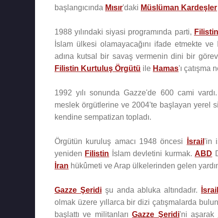
başlangıcında
Mısır
'daki
Müslüman Kardeşler
1988 yılındaki siyasi programında parti,
Filisti
İslam ülkesi olamayacağını ifade etmekte ve F
adına kutsal bir savaş vermenin dini bir göre
Filistin Kurtuluş Örgütü
ile
Hamas
'ı çatışma n
1992 yılı sonunda Gazze'de 600 cami vardı. 
meslek örgütlerine ve 2004'te başlayan yerel s
kendine sempatizan topladı.
Örgütün kuruluş amacı 1948 öncesi
İsrail
'in 
yeniden
Filistin
İslam devletini kurmak.
ABD
D
İran
hükûmeti ve Arap ülkelerinden gelen yardım
Gazze Şeridi
şu anda abluka altındadır.
İsrai
olmak üzere yıllarca bir dizi çatışmalarda bul
başlattı ve militanları
Gazze Şeridi
'ni aşarak