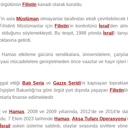
örgütünün
Filistin
kanadı olarak kuruldu.
n
'in asla
Müslüman
olmayanlar tarafından etrafı çevrilebilecek 
ilistinli Müslümanlar için
Filistin
'in kontrolünü
İsrail
'den alm
v olduğunu söylemekteydi. Bu tespit, 1988 yılında
İsrail
'i tanı
oktasına getirdi.
Hamas etkileme gücünü sendikalara, üniversitelere, çarşılar
iyasi mücadelelere genişletmeden önce vaazlar ve hayır işleri 
işgal ettiği
Batı Şeria
ve
Gazze Şeridi
'ni kapsayan topraklar
ışişleri Bakanlığı'na göre örgüt yurt dışında yaşayan
Filistin
li
larla finanse edilmektedir.
l
ve
Hamas
, 2008 ve 2009 yıllarında, 2012'de ve 2014'te dah
undu. 7 Ekim 2023 tarihinde
Hamas
,
Aksa Tufanı Operasyonu
İsrail
askeri üslerine saldırdı, olaylar sırasında sivillere yöne