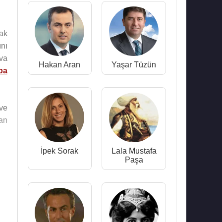
rak
nı
ava
Hakan Aran
Yaşar Tüzün
pa
eve
an
İpek Sorak
Lala Mustafa
Paşa