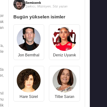
Semicenk
Şarkıcı
,
Müzisyen
,
Söz yazarı
bir
Bugün yükselen isimler
ak
yan
a,
ile
Jon Bernthal
Deniz Uyanık
da
ler,
il
Hare Sürel
Tilbe Saran
'nu
lik