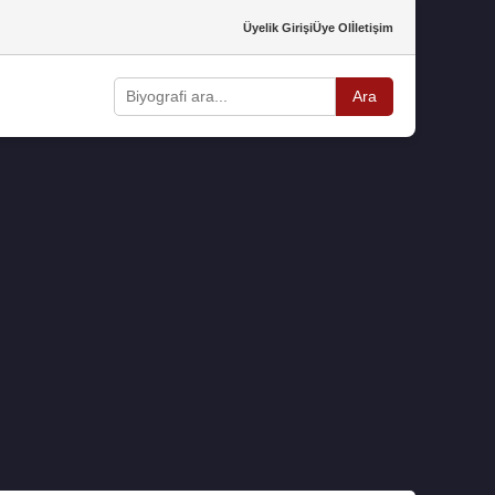
Üyelik Girişi
Üye Ol
İletişim
Ara