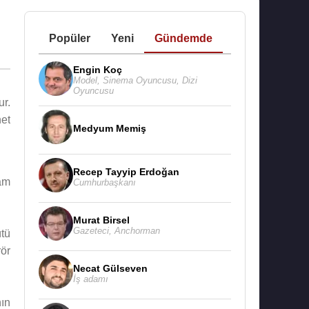
Popüler
Yeni
Gündemde
Engin Koç
Model
,
Sinema Oyuncusu
,
Dizi
Oyuncusu
r.
et
Medyum Memiş
Recep Tayyip Erdoğan
lam
Cumhurbaşkanı
Murat Birsel
Gazeteci
,
Anchorman
ütü
rör
Necat Gülseven
İş adamı
ın