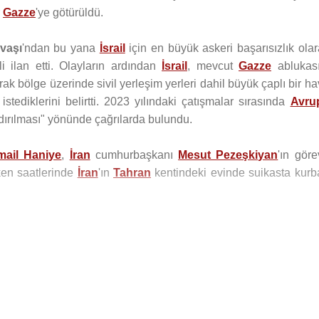
r
Gazze
'ye götürüldü.
vaşı
'ndan bu yana
İsrail
için en büyük askeri başarısızlık ola
i ilan etti. Olayların ardından
İsrail
, mevcut
Gazze
ablukası
ak bölge üzerinde sivil yerleşim yerleri dahil büyük çaplı bir h
istediklerini belirtti. 2023 yılındaki çatışmalar sırasında
Avru
ldırılması" yönünde çağrılarda bulundu.
mail Haniye
,
İran
cumhurbaşkanı
Mesut Pezeşkiyan
'ın gör
ken saatlerinde
İran
'ın
Tahran
kentindeki evinde suikasta kurb