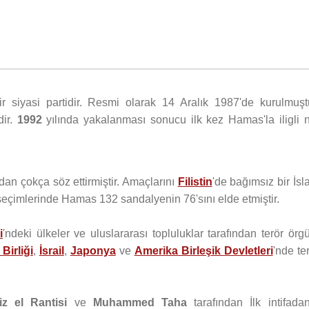
bir siyasi partidir. Resmi olarak 14 Aralık 1987'de kurulmuştu
dir.
1992
yılında yakalanması sonucu ilk kez Hamas'la iligli n
ndan çokça söz ettirmiştir. Amaçlarını
Filistin
'de bağımsız bir İs
 seçimlerinde Hamas 132 sandalyenin 76'sını elde etmiştir.
i
'ndeki ülkeler ve uluslararası topluluklar tarafından terör örg
Birliği
,
İsrail
,
Japonya
ve
Amerika Birleşik Devletleri
'nde te
iz el Rantisi
ve
Muhammed Taha
tarafından İlk intifadan