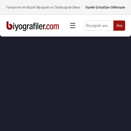
Türkiye’nin en Büyük Biyografi ve Otobiyografi Sitesi
Üyelik Girişi
Üye Ol
İletişim
☰
Ara