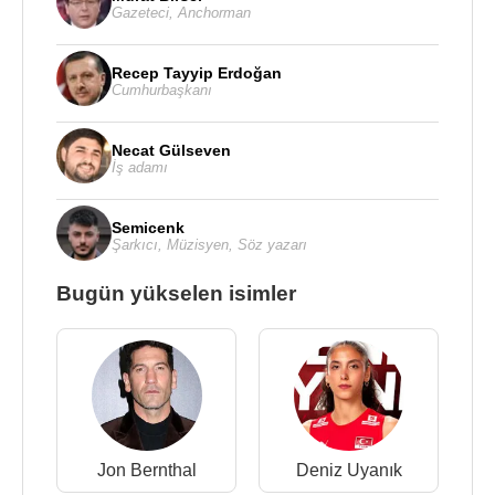
Gazeteci
,
Anchorman
Recep Tayyip Erdoğan
Cumhurbaşkanı
Necat Gülseven
İş adamı
Semicenk
Şarkıcı
,
Müzisyen
,
Söz yazarı
Bugün yükselen isimler
Jon Bernthal
Deniz Uyanık