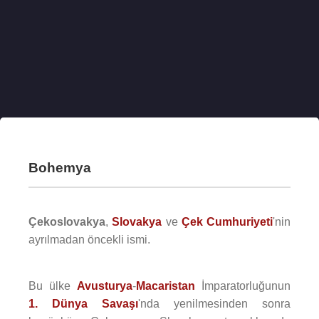
Bohemya
Çekoslovakya
,
Slovakya
ve
Çek Cumhuriyeti
'nin
ayrılmadan öncekli ismi.
Bu ülke
Avusturya
-
Macaristan
İmparatorluğunun
1. Dünya Savaşı
'nda yenilmesinden sonra