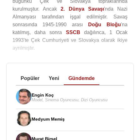
bugünkü Çek ve Slovakya topraklarında
kurulmuştur. Ancak
2. Dünya Savaşı
'nda Nazi
Almanyası tarafından işgal edilmiştir. Savaş
sonrasında 1945-1990 arası
Doğu Bloğu
'na
katılmış, daha sonra
SSCB
dağılınca, 1 Ocak
1993'te Çek Cumhuriyeti ve Slovakya olarak ikiye
ayrılmıştır.
Popüler
Yeni
Gündemde
Engin Koç
Model
,
Sinema Oyuncusu
,
Dizi Oyuncusu
Medyum Memiş
Murat Birsel