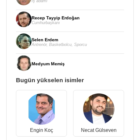
İş adamı
Recep Tayyip Erdoğan
Cumhurbaşkanı
Selen Erdem
Antrenör
,
Basketbolcu
,
Sporcu
Medyum Memiş
Bugün yükselen isimler
Engin Koç
Necat Gülseven