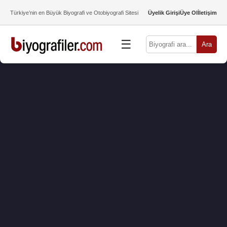
Türkiye’nin en Büyük Biyografi ve Otobiyografi Sitesi
Üyelik Girişi
Üye Ol
İletişim
☰
Ara