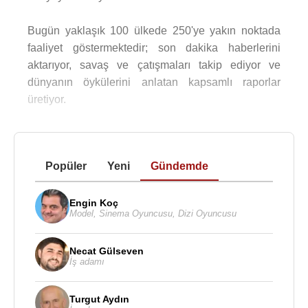
Bugün yaklaşık 100 ülkede 250'ye yakın noktada
faaliyet göstermektedir; son dakika haberlerini
aktarıyor, savaş ve çatışmaları takip ediyor ve
dünyanın öykülerini anlatan kapsamlı raporlar
üretiyor.
Popüler
Yeni
Gündemde
Engin Koç
Model
,
Sinema Oyuncusu
,
Dizi Oyuncusu
Necat Gülseven
İş adamı
Turgut Aydın