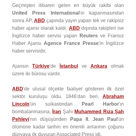
Geçmişten itibaren gelen en büyük rakibi olan
United Press International
'ın kapanmasından
sonra AP,
ABD
çapında yayın yapan tek ve rakipsiz
haber ajansı olarak kaldı.
ABD
dışında rakipleri ise
İngilizce haber servisi yapan
Reuters
ve Fransız
Haber Ajansı
Agence France Presse
'in İngilizce
haber servisidir.
Ajansın
Türkiye
'de
İstanbul
ve
Ankara
olmak
üzere iki bürosu vardır.
ABD
'de ulusal ölçekte faaliyet gösteren ilk özel
sektör kuruluşu oldu. 1846'dan beri,
Abraham
Lincoln
'ün suikastından
Pearl Harbor
'ın
bombalanmasına,
İran
Şahı
Muhammed Rıza Şah
Pehlevi
'nın düşüşünden
Papa II. Jean Paul
'ün
ölümüne kadar tarihin en önemli anlarının çoğunu
dünyaya ilk duyuran Associated Press idi.